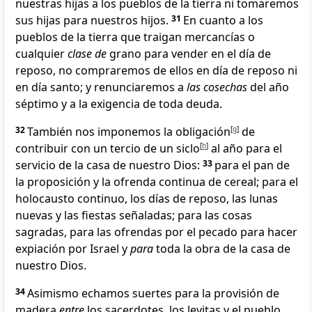
nuestras hijas a los pueblos de la tierra ni tomaremos
sus hijas para nuestros hijos
.
31
En cuanto a los
pueblos de la tierra que traigan mercancías o
cualquier
clase de
grano para vender en el día de
reposo, no compraremos de ellos en día de reposo ni
en día santo
; y renunciaremos a
las cosechas
del año
séptimo
y a la exigencia de toda deuda
.
32
También nos imponemos la obligación
[
g
]
de
contribuir con un tercio de un siclo
[
h
]
al año para el
servicio de la casa de nuestro Dios
:
33
para el pan de
la proposición y la ofrenda continua de cereal; para el
holocausto continuo, los días de reposo, las lunas
nuevas y las fiestas señaladas; para las cosas
sagradas, para las ofrendas por el pecado para hacer
expiación por Israel y
para
toda la obra de la casa de
nuestro Dios
.
34
Asimismo echamos suertes
para la provisión de
madera
entre
los sacerdotes, los levitas y el pueblo