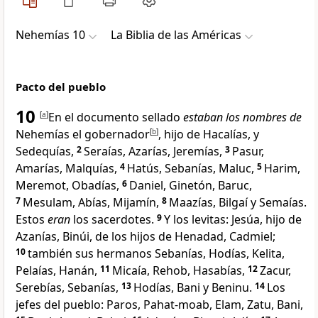
Nehemías 10
La Biblia de las Américas
Pacto del pueblo
10
[
a
]
En el documento sellado
estaban los nombres de
Nehemías el gobernador
[
b
]
, hijo de Hacalías, y
Sedequías,
2
Seraías, Azarías, Jeremías,
3
Pasur,
Amarías, Malquías,
4
Hatús, Sebanías, Maluc,
5
Harim,
Meremot, Obadías,
6
Daniel, Ginetón, Baruc,
7
Mesulam, Abías, Mijamín,
8
Maazías, Bilgaí y Semaías.
Estos
eran
los sacerdotes.
9
Y los levitas: Jesúa, hijo de
Azanías, Binúi, de los hijos de Henadad, Cadmiel;
10
también sus hermanos Sebanías, Hodías, Kelita,
Pelaías, Hanán,
11
Micaía, Rehob, Hasabías,
12
Zacur,
Serebías, Sebanías,
13
Hodías, Bani y Beninu.
14
Los
jefes del pueblo: Paros, Pahat-moab, Elam, Zatu, Bani,