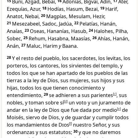
15
Buni, Azgad, Bebai,
16
Adonías, Bigvai, Adín,
17
Ater,
Ezequías, Azur,
18
Hodías, Hasum, Bezai,
19
Harif,
Anatot, Nebai,
20
Magpías, Mesulam, Hezir,
21
Mesezabeel, Sadoc, Jadúa,
22
Pelatías, Hanán,
Anaías,
23
Oseas, Hananías, Hasub,
24
Halohes, Pilha,
Sobec,
25
Rehum, Hasabna, Maasías,
26
Ahías, Hanán,
Anán,
27
Maluc, Harim
y
Baana.
28
Y el resto del pueblo, los sacerdotes, los levitas, los
porteros, los cantores, los sirvientes del templo
, y
todos los que se han apartado de los pueblos de las
tierras
a la ley de Dios, sus mujeres, sus hijos y sus
hijas, todos los que tienen conocimiento y
entendimiento,
29
se adhieren a sus parientes
[
c
]
, sus
nobles, y toman sobre sí
[
d
]
un voto y un juramento
de
andar en la ley de Dios que fue dada por medio
[
e
]
de
Moisés, siervo de Dios, y de guardar y cumplir todos
los mandamientos de
Dios
[
f
]
nuestro Señor, y sus
ordenanzas y sus estatutos;
30
y que no daremos