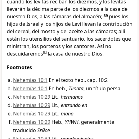
cuando los levitas reciban los diezmos, y los levitas
llevarán la décima parte de los diezmos a la casa de
nuestro Dios
, a las cámaras del almacén
;
39
pues los
hijos de Israel y los hijos de Leví llevan la contribución
del cereal, del mosto y del aceite a las cámaras; allí
están los utensilios del santuario, los sacerdotes que
ministran, los porteros y los cantores. Así no
descuidaremos
[
k
]
la casa de nuestro Dios
.
Footnotes
Nehemías 10:1
En el texto heb., cap. 10:2
Nehemías 10:1
En heb.,
Tirsata
, un título persa
Nehemías 10:29
Lit.,
hermanos
Nehemías 10:29
Lit.,
entrando en
Nehemías 10:29
Lit.,
mano
Nehemías 10:29
Heb.,
YHWH
, generalmente
traducido
Señor
Nehemías 10:32
Lit.,
mandamientos