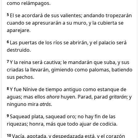
como relámpagos.
5
El se acordará de sus valientes; andando tropezarán
cuando se apresurarán a su muro, y la cubierta se
aparejare.
6
Las puertas de los ríos se abrirán, y el palacio será
destruido.
7
Y la reina será cautiva; le mandarán que suba, y sus
criadas la llevarán, gimiendo como palomas, batiendo
sus pechos.
8
Y fue Nínive de tiempo antiguo como estanque de
aguas; mas ellos
ahora
huyen. Parad, parad
gritarán
; y
ninguno mira
atrás
.
9
Saquead plata, saquead oro; no hay fin de las
riquezas; honra, más que todo ajuar de codicia.
10
Vacía, agotada, y despedazada está, y el corazón