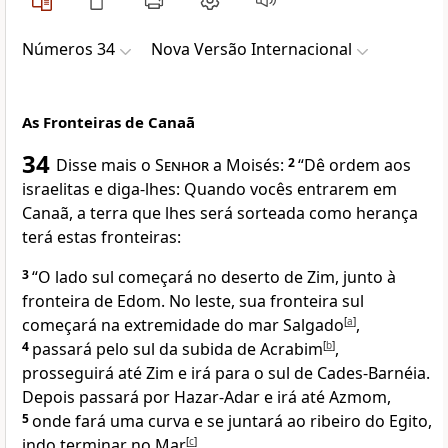
Números 34
Nova Versão Internacional
As Fronteiras de Canaã
34
Disse mais o
Senhor
a Moisés:
2
“Dê ordem aos
israelitas e diga-lhes: Quando vocês entrarem em
Canaã, a terra que lhes será sorteada como herança
terá estas fronteiras:
3
“O lado sul começará no deserto de Zim, junto à
fronteira de Edom. No leste, sua fronteira sul
começará na extremidade do mar Salgado
[
a
]
,
4
passará pelo sul da subida de Acrabim
[
b
]
,
prosseguirá até Zim e irá para o sul de Cades-Barnéia.
Depois passará por Hazar-Adar e irá até Azmom,
5
onde fará uma curva e se juntará ao ribeiro do Egito,
indo terminar no Mar
[
c
]
.