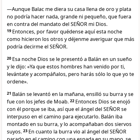
—Aunque Balac me diera su casa llena de oro y plata
no podría hacer nada, grande ni pequeño, que fuera
en contra del mandato del SEÑOR mi Dios.
19
Entonces, por favor quédense aquí esta noche
como hicieron los otros y déjenme averiguar que más
podría decirme el SEÑOR.
20
Esa noche Dios se le presentó a Balán en un sueño
y le dijo: «Ya que estos hombres han venido por ti,
levántate y acompáñalos, pero harás sólo lo que yo te
ordene».
21
Balán se levantó en la mañana, ensilló su burra y se
fue con los jefes de Moab.
22
Entonces Dios se enojó
con él porque se iba, así que el ángel del SEÑOR se
interpuso en el camino para ejecutarlo. Balán iba
montado en su burra, y lo acompañaban dos siervos
suyos.
23
En cuanto la burra vio al ángel del SEÑOR
parado en el camino con una espada en su mano, se