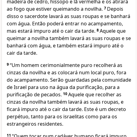
madeira de cedro, hissopo e lã vermelha e os atirará
ao fogo que estiver queimando a novilha.
7
Depois
disso o sacerdote lavará as suas roupas e se banhará
com água. Então poderá entrar no acampamento,
mas estará impuro até o cair da tarde.
8
Aquele que
queimar a novilha também lavará as suas roupas e se
banhará com água, e também estará impuro até o
cair da tarde.
9
“Um homem cerimonialmente puro recolherá as
cinzas da novilha e as colocará num local puro, fora
do acampamento. Serão guardadas pela comunidade
de Israel para uso na água da purificação, para a
purificação de pecados.
10
Aquele que recolher as
cinzas da novilha também lavará as suas roupas, e
ficará impuro até o cair da tarde. Este é um decreto
perpétuo, tanto para os israelitas como para os
estrangeiros residentes.
11
“Quem tocar num cadáver humano ficará impuro