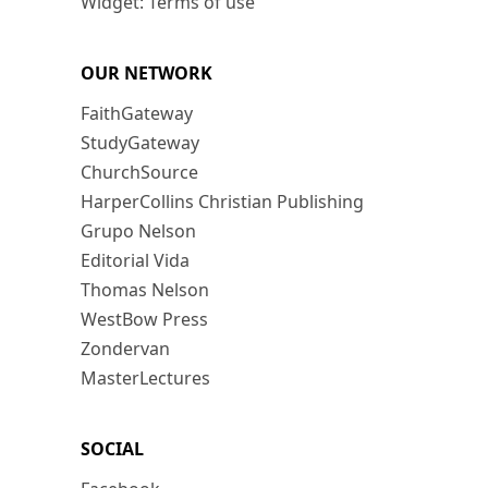
Widget: Terms of use
OUR NETWORK
FaithGateway
StudyGateway
ChurchSource
HarperCollins Christian Publishing
Grupo Nelson
Editorial Vida
Thomas Nelson
WestBow Press
Zondervan
MasterLectures
SOCIAL