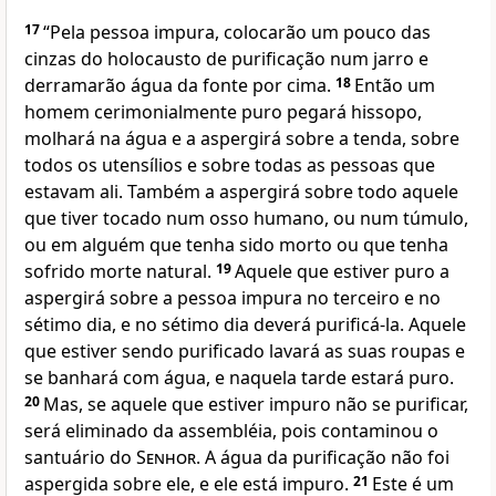
17
“Pela pessoa impura, colocarão um pouco das
cinzas do holocausto de purificação num jarro e
derramarão água da fonte por cima.
18
Então um
homem cerimonialmente puro pegará hissopo,
molhará na água e a aspergirá sobre a tenda, sobre
todos os utensílios e sobre todas as pessoas que
estavam ali. Também a aspergirá sobre todo aquele
que tiver tocado num osso humano, ou num túmulo,
ou em alguém que tenha sido morto ou que tenha
sofrido morte natural.
19
Aquele que estiver puro a
aspergirá sobre a pessoa impura no terceiro e no
sétimo dia, e no sétimo dia deverá purificá-la. Aquele
que estiver sendo purificado lavará as suas roupas e
se banhará com água, e naquela tarde estará puro.
20
Mas, se aquele que estiver impuro não se purificar,
será eliminado da assembléia, pois contaminou o
santuário do
Senhor
. A água da purificação não foi
aspergida sobre ele, e ele está impuro.
21
Este é um