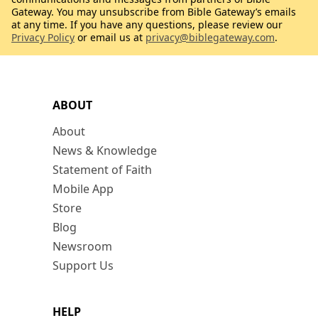
Gateway. You may unsubscribe from Bible Gateway’s emails
at any time. If you have any questions, please review our
Privacy Policy
or email us at
privacy@biblegateway.com
.
ABOUT
About
News & Knowledge
Statement of Faith
Mobile App
Store
Blog
Newsroom
Support Us
HELP