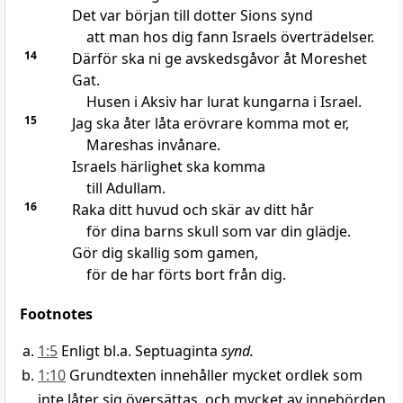
Det var början till dotter Sions synd
att man hos dig fann Israels överträdelser.
14
Därför ska ni ge avskedsgåvor åt Moreshet
Gat.
Husen i Aksiv har lurat kungarna i Israel.
15
Jag ska åter låta erövrare komma mot er,
Mareshas invånare.
Israels härlighet ska komma
till Adullam.
16
Raka ditt huvud och skär av ditt hår
för dina barns skull som var din glädje.
Gör dig skallig som gamen,
för de har förts bort från dig.
Footnotes
1:5
Enligt bl.a. Septuaginta
synd.
1:10
Grundtexten innehåller mycket ordlek som
inte låter sig översättas, och mycket av innebörden