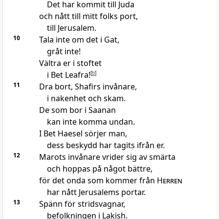
Det har kommit till Juda
och nått till mitt folks port,
till Jerusalem.
10
Tala inte om det i Gat,
gråt inte!
Vältra er i stoftet
i Bet Leafra!
[
b
]
11
Dra bort, Shafirs invånare,
i nakenhet och skam.
De som bor i Saanan
kan inte komma undan.
I Bet Haesel sörjer man,
dess beskydd har tagits ifrån er.
12
Marots invånare vrider sig av smärta
och hoppas på något bättre,
för det onda som kommer från
Herren
har nått Jerusalems portar.
13
Spänn för stridsvagnar,
befolkningen i Lakish.