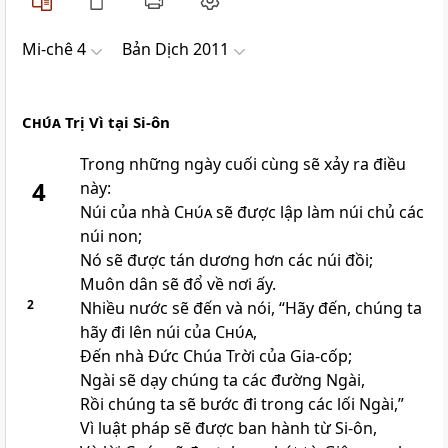
Mi-chê 4
Bản Dịch 2011
Chúa
Trị Vì tại Si-ôn
Trong những ngày cuối cùng sẽ xảy ra điều
4
này:
Núi của nhà
Chúa
sẽ được lập làm núi chủ các
núi non;
Nó sẽ được tán dương hơn các núi đồi;
Muôn dân sẽ đổ về nơi ấy.
2
Nhiều nước sẽ đến và nói, “Hãy đến, chúng ta
hãy đi lên núi của
Chúa
,
Ðến nhà Ðức Chúa Trời của Gia-cốp;
Ngài sẽ dạy chúng ta các đường Ngài,
Rồi chúng ta sẽ bước đi trong các lối Ngài,”
Vì luật pháp sẽ được ban hành từ Si-ôn,