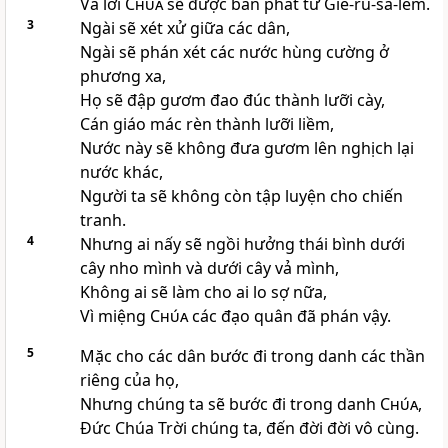
Và lời
Chúa
sẽ được ban phát từ Giê-ru-sa-lem.
3
Ngài sẽ xét xử giữa các dân,
Ngài sẽ phán xét các nước hùng cường ở
phương xa,
Họ sẽ đập gươm đao đúc thành lưỡi cày,
Cán giáo mác rèn thành lưỡi liềm,
Nước này sẽ không đưa gươm lên nghịch lại
nước khác,
Người ta sẽ không còn tập luyện cho chiến
tranh.
4
Nhưng ai nấy sẽ ngồi hưởng thái bình dưới
cây nho mình và dưới cây vả mình,
Không ai sẽ làm cho ai lo sợ nữa,
Vì miệng
Chúa
các đạo quân đã phán vậy.
5
Mặc cho các dân bước đi trong danh các thần
riêng của họ,
Nhưng chúng ta sẽ bước đi trong danh
Chúa
,
Ðức Chúa Trời chúng ta, đến đời đời vô cùng.