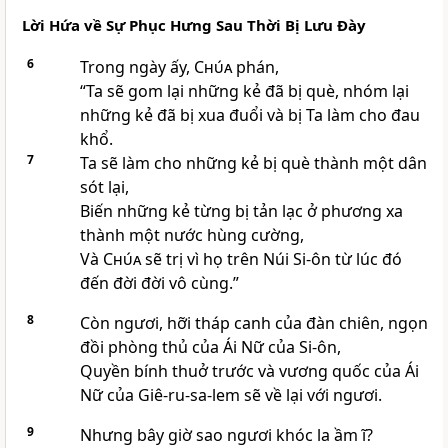
Lời Hứa về Sự Phục Hưng Sau Thời Bị Lưu Ðày
6
Trong ngày ấy,
Chúa
phán,
“Ta sẽ gom lại những kẻ đã bị què, nhóm lại
những kẻ đã bị xua đuổi và bị Ta làm cho đau
khổ.
7
Ta sẽ làm cho những kẻ bị què thành một dân
sót lại,
Biến những kẻ từng bị tản lạc ở phương xa
thành một nước hùng cường,
Và
Chúa
sẽ trị vì họ trên Núi Si-ôn từ lúc đó
đến đời đời vô cùng.”
8
Còn ngươi, hỡi tháp canh của đàn chiên, ngọn
đồi phòng thủ của Ái Nữ của Si-ôn,
Quyền bính thuở trước và vương quốc của Ái
Nữ của Giê-ru-sa-lem sẽ về lại với ngươi.
9
Nhưng bây giờ sao ngươi khóc la ầm ĩ?