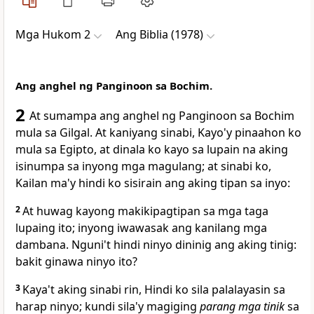
Mga Hukom 2
Ang Biblia (1978)
Ang anghel ng Panginoon sa Bochim.
2
At sumampa ang anghel ng Panginoon sa Bochim
mula sa Gilgal. At kaniyang sinabi, Kayo'y pinaahon ko
mula sa Egipto, at dinala ko kayo sa lupain na aking
isinumpa sa inyong mga magulang; at sinabi ko,
Kailan ma'y hindi
ko sisirain ang aking tipan sa inyo:
2
At huwag kayong makikipagtipan sa mga taga
lupaing ito; inyong iwawasak ang
kanilang mga
dambana. Nguni't hindi ninyo dininig ang aking tinig:
bakit ginawa ninyo ito?
3
Kaya't aking sinabi rin, Hindi ko sila palalayasin sa
harap ninyo; kundi sila'y magiging
parang mga
tinik
sa