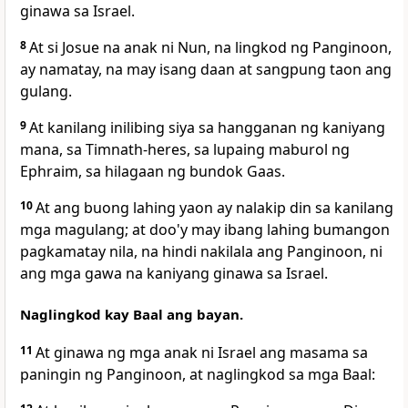
ginawa sa Israel.
8
At si Josue na anak ni Nun, na lingkod ng Panginoon,
ay namatay, na may isang daan at sangpung taon ang
gulang.
9
At kanilang inilibing siya sa hangganan ng kaniyang
mana, sa Timnath-heres, sa lupaing maburol ng
Ephraim, sa hilagaan ng bundok Gaas.
10
At ang buong lahing yaon ay nalakip din sa kanilang
mga magulang; at doo'y may ibang lahing bumangon
pagkamatay nila,
na hindi nakilala ang Panginoon, ni
ang mga gawa na kaniyang ginawa sa Israel.
Naglingkod kay Baal ang bayan.
11
At ginawa ng mga anak ni Israel ang masama sa
paningin ng Panginoon, at naglingkod sa mga Baal: