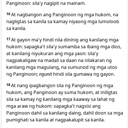
Panginoon: sila'y nagipit na mainam.
16
At nagbangon ang
Panginoon ng mga hukom, na
nagligtas sa kanila sa kamay niyaong mga lumoloob
sa kanila.
17
At gayon ma'y hindi nila dininig ang kanilang mga
hukom: sapagka't sila'y
sumamba sa ibang mga dios,
at kanilang niyukuran ang mga yaon: sila'y
nagpakaligaw na madali sa daan na nilakaran ng
kanilang mga magulang, na sumunod ng mga utos
ng Panginoon;
ngunit
hindi sila gumawa ng gayon.
18
At nang ipagbangon sila ng Panginoon ng mga
hukom, ang
Panginoon ay suma hukom, at iniligtas
sila sa kamay ng kanilang mga kaaway sa lahat ng
mga araw ng hukom:
sapagka't nagsisi ang
Panginoon dahil sa kanilang
daing, dahil doon sa mga
pumighati sa kanila at nagpakalupit sa kanila.