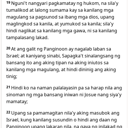
19
Nguni't nangyari pagkamatay ng hukom, na sila'y
tumalikod at lalong sumama kay sa kanilang mga
magulang sa pagsunod sa ibang mga dios, upang
maglingkod sa kanila, at yumukod sa kanila; sila'y
hindi naglikat sa kanilang mga gawa, ni sa kanilang
tampalasang lakad.
20
At ang galit ng Panginoon ay nagalab laban sa
Israel; at kaniyang sinabi, Sapagka't sinalangsang ng
bansang ito ang aking tipan na aking iniutos sa
kanilang mga magulang, at hindi dininig ang aking
tinig;
21
Hindi ko na naman palalayasin pa sa harap nila ang
sinoman ng mga bansang iniwan ni Josue nang siya'y
mamatay;
22
Upang sa
pamamagitan nila'y aking
masubok ang
Israel, kung kanilang susundin o hindi ang daan ng
Panginoon upang lakaran nila, na gaya ng inilakad ng