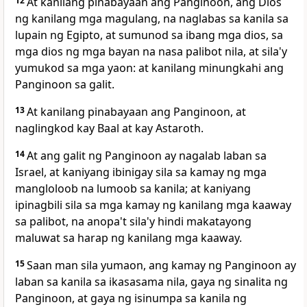
12
At kanilang pinabayaan ang Panginoon, ang Dios
ng kanilang mga magulang, na naglabas sa kanila sa
lupain ng Egipto, at sumunod sa
ibang mga dios, sa
mga dios ng mga bayan na nasa palibot nila, at sila'y
yumukod sa mga yaon: at kanilang minungkahi ang
Panginoon sa galit.
13
At kanilang pinabayaan ang Panginoon, at
naglingkod kay Baal at kay Astaroth.
14
At ang galit ng Panginoon ay nagalab laban sa
Israel, at kaniyang
ibinigay sila sa kamay ng mga
mangloloob na lumoob sa kanila; at kaniyang
ipinagbili sila sa mga kamay ng kanilang mga kaaway
sa palibot, na anopa't sila'y hindi makatayong
maluwat sa harap ng kanilang mga kaaway.
15
Saan man sila yumaon, ang kamay ng Panginoon ay
laban sa kanila sa ikasasama nila, gaya ng sinalita ng
Panginoon, at
gaya ng isinumpa sa kanila ng