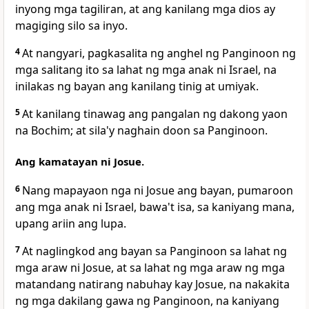
inyong mga tagiliran, at ang
kanilang mga dios ay
magiging silo sa inyo.
4
At nangyari, pagkasalita ng anghel ng Panginoon ng
mga salitang ito sa lahat ng mga anak ni Israel, na
inilakas ng bayan ang kanilang tinig at umiyak.
5
At kanilang tinawag ang pangalan ng dakong yaon
na Bochim; at sila'y naghain doon sa Panginoon.
Ang kamatayan ni Josue.
6
Nang mapayaon nga ni
Josue ang bayan, pumaroon
ang mga anak ni Israel, bawa't isa, sa kaniyang mana,
upang ariin ang lupa.
7
At naglingkod ang bayan sa Panginoon sa lahat ng
mga araw ni Josue, at sa lahat ng mga araw ng mga
matandang natirang nabuhay kay Josue, na nakakita
ng mga dakilang gawa ng Panginoon, na kaniyang