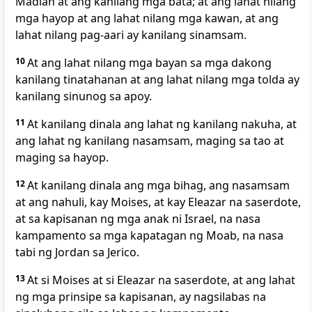
Madian at ang kanilang mga bata; at ang lahat nilang
mga hayop at ang lahat nilang mga kawan, at ang
lahat nilang pag-aari ay kanilang sinamsam.
10
At ang lahat nilang mga bayan sa mga dakong
kanilang tinatahanan at ang lahat nilang mga tolda ay
kanilang sinunog sa apoy.
11
At kanilang dinala ang lahat ng kanilang nakuha, at
ang lahat ng kanilang nasamsam, maging sa tao at
maging sa hayop.
12
At kanilang dinala ang mga bihag, ang nasamsam
at ang nahuli, kay Moises, at kay Eleazar na saserdote,
at sa kapisanan ng mga anak ni Israel, na nasa
kampamento sa mga kapatagan ng Moab, na nasa
tabi ng Jordan sa Jerico.
13
At si Moises at si Eleazar na saserdote, at ang lahat
ng mga prinsipe sa kapisanan, ay nagsilabas na