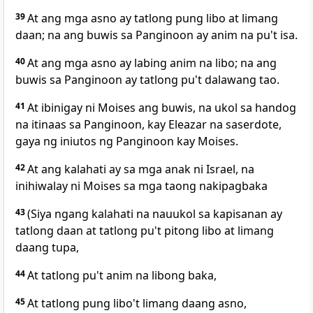
39
At ang mga asno ay tatlong pung libo at limang
daan; na ang buwis sa Panginoon ay anim na pu't isa.
40
At ang mga asno ay labing anim na libo; na ang
buwis sa Panginoon ay tatlong pu't dalawang tao.
41
At ibinigay ni Moises ang buwis, na ukol sa handog
na itinaas sa Panginoon, kay Eleazar na saserdote,
gaya ng iniutos ng Panginoon kay Moises.
42
At ang kalahati ay sa mga anak ni Israel, na
inihiwalay ni Moises sa mga taong nakipagbaka
43
(Siya ngang kalahati na nauukol sa kapisanan ay
tatlong daan at tatlong pu't pitong libo at limang
daang tupa,
44
At tatlong pu't anim na libong baka,
45
At tatlong pung libo't limang daang asno,