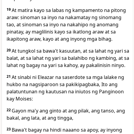
19
At matira kayo sa labas ng kampamento na pitong
araw: sinoman sa inyo na nakamatay ng sinomang
tao, at sinoman sa inyo na nakahipo ng anomang
pinatay, ay maglilinis kayo sa ikatlong araw at sa
ikapitong araw, kayo at ang inyong mga bihag.
20
At tungkol sa bawa't kasuutan, at sa lahat ng yari sa
balat, at sa lahat ng yari sa balahibo ng kambing, at sa
lahat ng bagay na yari sa kahoy, ay pakalinisin ninyo.
21
At sinabi ni Eleazar na saserdote sa mga lalake ng
hukbo na nagsiparoon sa pakikipagbaka, Ito ang
palatuntunan ng kautusan na iniutos ng Panginoon
kay Moises:
22
Gayon ma'y ang ginto at ang pilak, ang tanso, ang
bakal, ang lata, at ang tingga,
23
Bawa't bagay na hindi naaano sa apoy, ay inyong