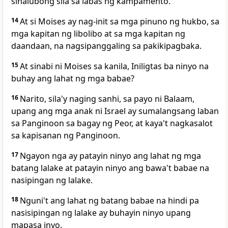
sinalubong sila sa labas ng kampamento.
14
At si Moises ay nag-init sa mga pinuno ng hukbo, sa
mga kapitan ng libolibo at sa mga kapitan ng
daandaan, na nagsipanggaling sa pakikipagbaka.
15
At sinabi ni Moises sa kanila, Iniligtas ba ninyo na
buhay ang lahat ng mga babae?
16
Narito, sila'y naging sanhi, sa payo ni Balaam,
upang ang mga anak ni Israel ay sumalangsang laban
sa Panginoon sa bagay ng Peor, at kaya't nagkasalot
sa kapisanan ng Panginoon.
17
Ngayon nga ay patayin ninyo ang lahat ng mga
batang lalake at patayin ninyo ang bawa't babae na
nasipingan ng lalake.
18
Nguni't ang lahat ng batang babae na hindi pa
nasisipingan ng lalake ay buhayin ninyo upang
mapasa inyo.