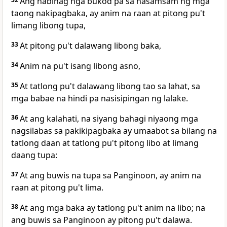
Ang nabihag nga bukod pa sa nasamsam ng mga
taong nakipagbaka, ay anim na raan at pitong pu't
limang libong tupa,
33
At pitong pu't dalawang libong baka,
34
Anim na pu't isang libong asno,
35
At tatlong pu't dalawang libong tao sa lahat, sa
mga babae na hindi pa nasisipingan ng lalake.
36
At ang kalahati, na siyang bahagi niyaong mga
nagsilabas sa pakikipagbaka ay umaabot sa bilang na
tatlong daan at tatlong pu't pitong libo at limang
daang tupa:
37
At ang buwis na tupa sa Panginoon, ay anim na
raan at pitong pu't lima.
38
At ang mga baka ay tatlong pu't anim na libo; na
ang buwis sa Panginoon ay pitong pu't dalawa.