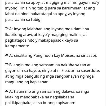
pararaanin sa apoy, at magiging malinis; gayon ma'y
inyong lilinisin ng tubig para sa karumihan: at ang
lahat na hindi nakatatagal sa apoy, ay inyong
pararaanin sa tubig.
24
At inyong lalabhan ang inyong mga damit sa
ikapitong araw, at kayo'y magiging malinis, at
pagkatapos nito'y makapapasok kayo sa
kampamento.
25
At sinalita ng Panginoon kay Moises, na sinasabi,
26
Bilangin mo ang samsam na nakuha sa tao at
gayon din sa hayop, ninyo at ni Eleazar na saserdote,
at ng mga pangulo ng mga sangbahayan ng mga
magulang ng kapisanan:
27
At hatiin mo ang samsam ng dalawa; sa mga
lalaking mangbabaka na nagsilabas sa
pakikipagbaka, at sa buong kapisanan: