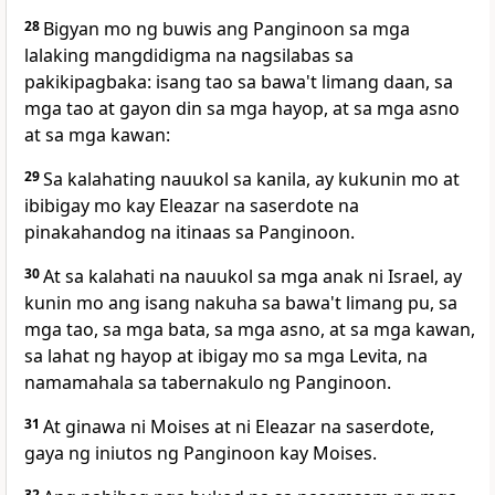
28
Bigyan mo ng buwis ang Panginoon sa mga
lalaking mangdidigma na nagsilabas sa
pakikipagbaka: isang tao sa bawa't limang daan, sa
mga tao at gayon din sa mga hayop, at sa mga asno
at sa mga kawan:
29
Sa kalahating nauukol sa kanila, ay kukunin mo at
ibibigay mo kay Eleazar na saserdote na
pinakahandog na itinaas sa Panginoon.
30
At sa kalahati na nauukol sa mga anak ni Israel, ay
kunin mo ang isang nakuha sa bawa't limang pu, sa
mga tao, sa mga bata, sa mga asno, at sa mga kawan,
sa lahat ng hayop at ibigay mo sa mga Levita, na
namamahala sa tabernakulo ng Panginoon.
31
At ginawa ni Moises at ni Eleazar na saserdote,
gaya ng iniutos ng Panginoon kay Moises.
32