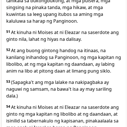
tanikala sa bukongbukong, at mga pulsera, mga
singsing na pinaka tanda, mga hikaw, at mga
kuwintas sa leeg upang itubos sa aming mga
kaluluwa sa harap ng Panginoon.
51
At kinuha ni Moises at ni Eleazar na saserdote ang
ginto nila, lahat ng hiyas na dalisay.
52
At ang buong gintong handog na itinaas, na
kanilang inihandog sa Panginoon, ng mga kapitan ng
libolibo, at ng mga kapitan ng daandaan, ay labing
anim na libo at pitong daan at limang pung siklo.
53
(Sapagka't ang mga lalake na nakipagbaka ay
naguwi ng samsam, na bawa't isa ay may sariling
dala.)
54
At kinuha ni Moises at ni Eleazar na saserdote ang
ginto ng mga kapitan ng libolibo at ng daandaan, at
isinilid sa tabernakulo ng kapisanan, pinakaalaala sa