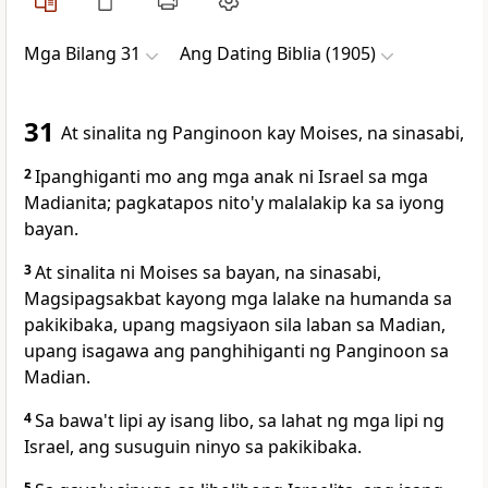
Mga Bilang 31
Ang Dating Biblia (1905)
31
At sinalita ng Panginoon kay Moises, na sinasabi,
2
Ipanghiganti mo ang mga anak ni Israel sa mga
Madianita; pagkatapos nito'y malalakip ka sa iyong
bayan.
3
At sinalita ni Moises sa bayan, na sinasabi,
Magsipagsakbat kayong mga lalake na humanda sa
pakikibaka, upang magsiyaon sila laban sa Madian,
upang isagawa ang panghihiganti ng Panginoon sa
Madian.
4
Sa bawa't lipi ay isang libo, sa lahat ng mga lipi ng
Israel, ang susuguin ninyo sa pakikibaka.
5