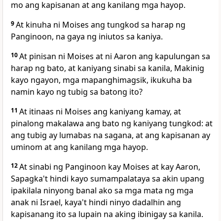
mo ang kapisanan at ang kanilang mga hayop.
9
At kinuha ni Moises ang tungkod sa harap ng
Panginoon, na gaya ng iniutos sa kaniya.
10
At pinisan ni Moises at ni Aaron ang kapulungan sa
harap ng bato, at kaniyang sinabi sa kanila, Makinig
kayo ngayon, mga mapanghimagsik, ikukuha ba
namin kayo ng tubig sa batong ito?
11
At itinaas ni Moises ang kaniyang kamay, at
pinalong makalawa ang bato ng kaniyang tungkod: at
ang tubig ay lumabas na sagana, at ang kapisanan ay
uminom at ang kanilang mga hayop.
12
At sinabi ng Panginoon kay Moises at kay Aaron,
Sapagka't hindi kayo sumampalataya sa akin upang
ipakilala ninyong banal ako sa mga mata ng mga
anak ni Israel, kaya't hindi ninyo dadalhin ang
kapisanang ito sa lupain na aking ibinigay sa kanila.