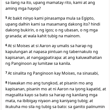
sa ilang na ito, upang mamatay rito, kami at ang
aming mga hayop?
5
At bakit ninyo kami pinasampa mula sa Egipto,
upang dalhin kami sa masamang dakong ito? hindi
dakong bukirin, o ng igos; o ng ubasan, o ng mga
granada; at wala kahit tubig na mainom.
6
At si Moises at si Aaron ay umalis sa harap ng
kapulungan at napasa pintuan ng tabernakulo ng
kapisanan, at nangagpatirapa: at ang kaluwalhatian
ng Panginoon ay lumitaw sa kanila.
7
At sinalita ng Panginoon kay Moises, na sinasabi,
8
Hawakan mo ang tungkod, at pisanin mo ang
kapisanan, pisanin mo at ni Aaron na iyong kapatid, at
magsalita kayo sa bato sa harap ng kanilang mga
mata, na ibibigay niyaon ang kaniyang tubig; at
ikukuha mo sila ng tubig sa bato: sa ganito paiinumin