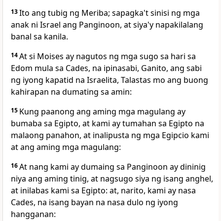
13
Ito ang tubig ng Meriba; sapagka't sinisi ng mga
anak ni Israel ang Panginoon, at siya'y napakilalang
banal sa kanila.
14
At si Moises ay nagutos ng mga sugo sa hari sa
Edom mula sa Cades, na ipinasabi, Ganito, ang sabi
ng iyong kapatid na Israelita, Talastas mo ang buong
kahirapan na dumating sa amin:
15
Kung paanong ang aming mga magulang ay
bumaba sa Egipto, at kami ay tumahan sa Egipto na
malaong panahon, at inalipusta ng mga Egipcio kami
at ang aming mga magulang:
16
At nang kami ay dumaing sa Panginoon ay dininig
niya ang aming tinig, at nagsugo siya ng isang anghel,
at inilabas kami sa Egipto: at, narito, kami ay nasa
Cades, na isang bayan na nasa dulo ng iyong
hangganan: