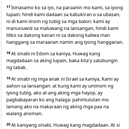
17
Isinasamo ko sa iyo, na paraanin mo kami, sa iyong
lupain: hindi kami dadaan sa kabukiran o sa ubasan,
ni di kami iinom ng tubig sa mga balon: kami ay
manunuwid sa maluwang na lansangan, hindi kami
liliko sa dakong kanan ni sa dakong kaliwa man
hanggang sa maraanan namin ang iyong hangganan.
18
At sinabi ni Edom sa kaniya, Huwag kang
magdadaan sa aking lupain, baka kita'y salubungin
ng tabak.
19
At sinabi ng mga anak ni Israel sa kaniya, Kami ay
aahon sa lansangan: at kung kami ay uminom ng
iyong tubig, ako at ang aking mga hayop, ay
pagbabayaran ko ang halaga: pahintulutan mo
lamang ako na makaraan ng aking mga paa na
walang anoman.
20
At kaniyang sinabi, Huwag kang magdadaan. At si