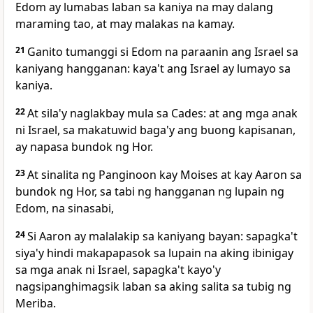
Edom ay lumabas laban sa kaniya na may dalang
maraming tao, at may malakas na kamay.
21
Ganito tumanggi si Edom na paraanin ang Israel sa
kaniyang hangganan: kaya't ang Israel ay lumayo sa
kaniya.
22
At sila'y naglakbay mula sa Cades: at ang mga anak
ni Israel, sa makatuwid baga'y ang buong kapisanan,
ay napasa bundok ng Hor.
23
At sinalita ng Panginoon kay Moises at kay Aaron sa
bundok ng Hor, sa tabi ng hangganan ng lupain ng
Edom, na sinasabi,
24
Si Aaron ay malalakip sa kaniyang bayan: sapagka't
siya'y hindi makapapasok sa lupain na aking ibinigay
sa mga anak ni Israel, sapagka't kayo'y
nagsipanghimagsik laban sa aking salita sa tubig ng
Meriba.