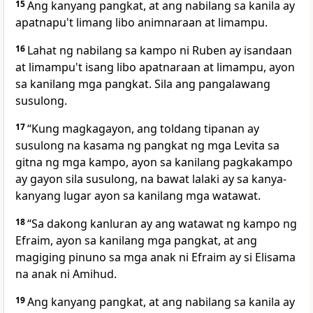
15
Ang kanyang pangkat, at ang nabilang sa kanila ay
apatnapu't limang libo animnaraan at limampu.
16
Lahat ng nabilang sa kampo ni Ruben ay isandaan
at limampu't isang libo apatnaraan at limampu, ayon
sa kanilang mga pangkat. Sila ang pangalawang
susulong.
17
“Kung magkagayon, ang toldang tipanan ay
susulong na kasama ng pangkat ng mga Levita sa
gitna ng mga kampo, ayon sa kanilang pagkakampo
ay gayon sila susulong, na bawat lalaki ay sa kanya-
kanyang lugar ayon sa kanilang mga watawat.
18
“Sa dakong kanluran ay ang watawat ng kampo ng
Efraim, ayon sa kanilang mga pangkat, at ang
magiging pinuno sa mga anak ni Efraim ay si Elisama
na anak ni Amihud.
19
Ang kanyang pangkat, at ang nabilang sa kanila ay