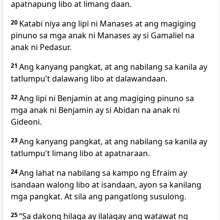
apatnapung libo at limang daan.
20
Katabi niya ang lipi ni Manases at ang magiging
pinuno sa mga anak ni Manases ay si Gamaliel na
anak ni Pedasur.
21
Ang kanyang pangkat, at ang nabilang sa kanila ay
tatlumpu't dalawang libo at dalawandaan.
22
Ang lipi ni Benjamin at ang magiging pinuno sa
mga anak ni Benjamin ay si Abidan na anak ni
Gideoni.
23
Ang kanyang pangkat, at ang nabilang sa kanila ay
tatlumpu't limang libo at apatnaraan.
24
Ang lahat na nabilang sa kampo ng Efraim ay
isandaan walong libo at isandaan, ayon sa kanilang
mga pangkat. At sila ang pangatlong susulong.
25
“Sa dakong hilaga ay ilalagay ang watawat ng