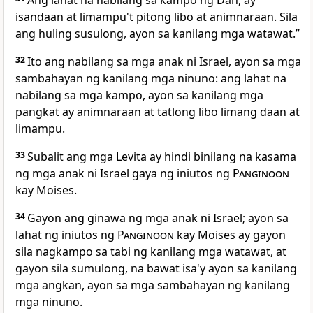
Ang lahat na nabilang sa kampo ng Dan, ay
isandaan at limampu't pitong libo at animnaraan. Sila
ang huling susulong, ayon sa kanilang mga watawat.”
32
Ito ang nabilang sa mga anak ni Israel, ayon sa mga
sambahayan ng kanilang mga ninuno: ang lahat na
nabilang sa mga kampo, ayon sa kanilang mga
pangkat ay animnaraan at tatlong libo limang daan at
limampu.
33
Subalit ang mga Levita ay hindi binilang na kasama
ng mga anak ni Israel gaya ng iniutos ng
Panginoon
kay Moises.
34
Gayon ang ginawa ng mga anak ni Israel; ayon sa
lahat ng iniutos ng
Panginoon
kay Moises ay gayon
sila nagkampo sa tabi ng kanilang mga watawat, at
gayon sila sumulong, na bawat isa'y ayon sa kanilang
mga angkan, ayon sa mga sambahayan ng kanilang
mga ninuno.