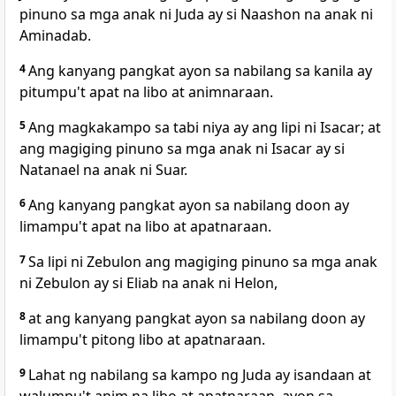
pinuno sa mga anak ni Juda ay si Naashon na anak ni
Aminadab.
4
Ang kanyang pangkat ayon sa nabilang sa kanila ay
pitumpu't apat na libo at animnaraan.
5
Ang magkakampo sa tabi niya ay ang lipi ni Isacar; at
ang magiging pinuno sa mga anak ni Isacar ay si
Natanael na anak ni Suar.
6
Ang kanyang pangkat ayon sa nabilang doon ay
limampu't apat na libo at apatnaraan.
7
Sa lipi ni Zebulon ang magiging pinuno sa mga anak
ni Zebulon ay si Eliab na anak ni Helon,
8
at ang kanyang pangkat ayon sa nabilang doon ay
limampu't pitong libo at apatnaraan.
9
Lahat ng nabilang sa kampo ng Juda ay isandaan at