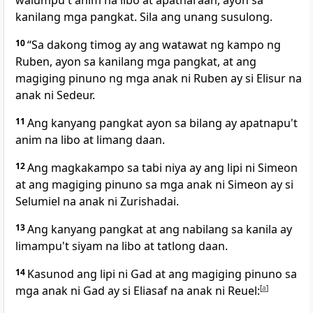
walumpu't anim na libo at apatnaraan, ayon sa
kanilang mga pangkat. Sila ang unang susulong.
10
“Sa dakong timog ay ang watawat ng kampo ng
Ruben, ayon sa kanilang mga pangkat, at ang
magiging pinuno ng mga anak ni Ruben ay si Elisur na
anak ni Sedeur.
11
Ang kanyang pangkat ayon sa bilang ay apatnapu't
anim na libo at limang daan.
12
Ang magkakampo sa tabi niya ay ang lipi ni Simeon
at ang magiging pinuno sa mga anak ni Simeon ay si
Selumiel na anak ni Zurishadai.
13
Ang kanyang pangkat at ang nabilang sa kanila ay
limampu't siyam na libo at tatlong daan.
14
Kasunod ang lipi ni Gad at ang magiging pinuno sa
mga anak ni Gad ay si Eliasaf na anak ni Reuel:
[
a
]