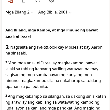
Mga Bilang 2
Ang Biblia, 2001
Ang Bilang, mga Kampo, at mga Pinuno ng Bawat
Anak ni Israel
2
Nagsalita ang
Panginoon
kay Moises at kay Aaron,
na sinasabi,
2
“Ang mga anak ni Israel ay magkakampo, bawat
lalaki sa tabi ng kanyang sariling watawat, na may
sagisag ng mga sambahayan ng kanyang mga
ninuno; magkakampo sila na nakaharap sa toldang
tipanan sa palibot nito.
3
Ang magkakampo sa silangan, sa dakong sinisikatan
ng araw, ay ang kabilang sa watawat ng kampo ng
Juda, ayon sa kanilang mga pangkat. Ang magiging