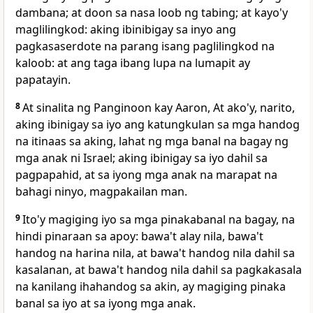
dambana; at doon sa nasa loob ng tabing; at kayo'y
maglilingkod: aking ibinibigay sa inyo ang
pagkasaserdote na parang isang paglilingkod na
kaloob: at ang taga ibang lupa na lumapit ay
papatayin.
8
At sinalita ng Panginoon kay Aaron, At ako'y, narito,
aking ibinigay sa iyo ang katungkulan sa mga handog
na itinaas sa aking, lahat ng mga banal na bagay ng
mga anak ni Israel; aking ibinigay sa iyo dahil sa
pagpapahid, at sa iyong mga anak na marapat na
bahagi ninyo, magpakailan man.
9
Ito'y magiging iyo sa mga pinakabanal na bagay, na
hindi pinaraan sa apoy: bawa't alay nila, bawa't
handog na harina nila, at bawa't handog nila dahil sa
kasalanan, at bawa't handog nila dahil sa pagkakasala
na kanilang ihahandog sa akin, ay magiging pinaka
banal sa iyo at sa iyong mga anak.