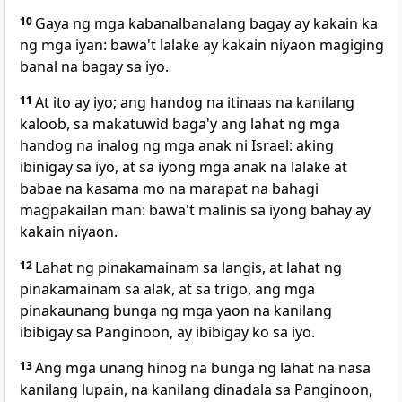
10
Gaya ng mga kabanalbanalang bagay ay kakain ka
ng mga iyan: bawa't lalake ay kakain niyaon magiging
banal na bagay sa iyo.
11
At ito ay iyo; ang handog na itinaas na kanilang
kaloob, sa makatuwid baga'y ang lahat ng mga
handog na inalog ng mga anak ni Israel: aking
ibinigay sa iyo, at sa iyong mga anak na lalake at
babae na kasama mo na marapat na bahagi
magpakailan man: bawa't malinis sa iyong bahay ay
kakain niyaon.
12
Lahat ng pinakamainam sa langis, at lahat ng
pinakamainam sa alak, at sa trigo, ang mga
pinakaunang bunga ng mga yaon na kanilang
ibibigay sa Panginoon, ay ibibigay ko sa iyo.
13
Ang mga unang hinog na bunga ng lahat na nasa
kanilang lupain, na kanilang dinadala sa Panginoon,