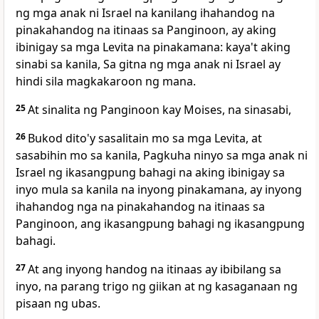
ng mga anak ni Israel na kanilang ihahandog na
pinakahandog na itinaas sa Panginoon, ay aking
ibinigay sa mga Levita na pinakamana: kaya't aking
sinabi sa kanila, Sa gitna ng mga anak ni Israel ay
hindi sila magkakaroon ng mana.
25
At sinalita ng Panginoon kay Moises, na sinasabi,
26
Bukod dito'y sasalitain mo sa mga Levita, at
sasabihin mo sa kanila, Pagkuha ninyo sa mga anak ni
Israel ng ikasangpung bahagi na aking ibinigay sa
inyo mula sa kanila na inyong pinakamana, ay inyong
ihahandog nga na pinakahandog na itinaas sa
Panginoon, ang ikasangpung bahagi ng ikasangpung
bahagi.
27
At ang inyong handog na itinaas ay ibibilang sa
inyo, na parang trigo ng giikan at ng kasaganaan ng
pisaan ng ubas.