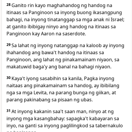
28
Ganito rin kayo maghahandog ng handog na
itinaas sa Panginoon sa inyong buong ikasangpung
bahagi, na inyong tinatanggap sa mga anak ni Israel;
at ganito ibibigay ninyo ang handog na itinaas sa
Panginoon kay Aaron na saserdote.
29
Sa lahat ng inyong natanggap na kaloob ay inyong
ihahandog ang bawa't handog na itinaas sa
Panginoon, ang lahat ng pinakamainam niyaon, sa
makatuwid baga'y ang banal na bahagi niyaon.
30
Kaya't iyong sasabihin sa kanila, Pagka inyong
naitaas ang pinakamainam sa handog, ay ibibilang
nga sa mga Levita, na parang bunga ng giikan, at
parang pakinabang sa pisaan ng ubas.
31
At inyong kakanin saa't saan man, ninyo at ng
inyong mga kasangbahay: sapagka't kabayaran sa
inyo, na ganti sa inyong paglilingkod sa tabernakulo