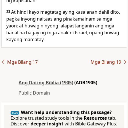
ng kapisanan.
32
At hindi kayo magtataglay ng kasalanan dahil dito,
pagka inyong naitaas ang pinakamainam sa mga
yaon: at huwag ninyong lalapastanganin ang mga
banal na bagay ng mga anak ni Israel, upang huwag
kayong mamatay.
Mga Bilang 17
Mga Bilang 19
Ang Dating Biblia (1905)
(ADB1905)
Public Domain
Want help understanding this passage?
PLUS
Explore trusted study tools in the
Resources
tab.
Discover
deeper insight
with Bible Gateway Plus.