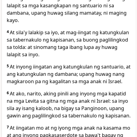
lalapit sa mga kasangkapan ng santuario ni sa
dambana, upang huwag silang mamatay, ni maging
kayo.
4
At sila'y lalakip sa iyo, at mag-iingat ng katungkulan
sa tabernakulo ng kapisanan, sa buong paglilingkod
sa tolda: at sinomang taga ibang lupa ay huwag
lalapit sa inyo.
5
At inyong iingatan ang katungkulan ng santuario, at
ang katungkulan ng dambana; upang huwag nang
magkaroon pa ng kagalitan sa mga anak ni Israel.
6
At ako, narito, aking pinili ang inyong mga kapatid
na mga Levita sa gitna ng mga anak ni Israel: sa inyo
sila ay isang kaloob, na bigay sa Panginoon, upang
gawin ang paglilingkod sa tabernakulo ng kapisanan.
7
At iingatan mo at ng iyong mga anak na kasama mo
at ang inyong pagkasaserdote sa bawa't bagay ng