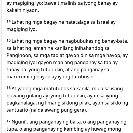
ay magiging iyo; bawa't malinis sa iyong bahay ay
kakain niyaon.
14
Lahat ng mga bagay na natatalaga sa Israel ay
magiging iyo.
15
Lahat ng mga bagay na nagbubukas ng bahay-bata,
sa lahat ng laman na kanilang inihahandog sa
Panginoon, sa mga tao at gayon din sa mga hayop, ay
magiging iyo: gayon man ang panganay sa tao ay
tunay na iyong tutubusin, at ang panganay sa
maruruming hayop ay iyong tutubusin.
16
At yaong mga matutubos sa kanila, mula sa isang
buwang gulang ay iyong tutubusin, ayon sa iyong
pagkahalaga, ng limang siklong pilak, ayon sa siklo ng
santuario (na dalawang pung gera).
17
Nguni't ang panganay ng baka, o ang panganay ng
tupa, o ang panganay ng kambing ay huwag mong