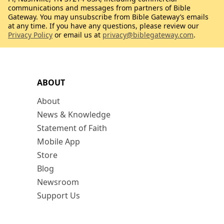
communications and messages from partners of Bible
Gateway. You may unsubscribe from Bible Gateway’s emails
at any time. If you have any questions, please review our
Privacy Policy
or email us at
privacy@biblegateway.com
.
ABOUT
About
News & Knowledge
Statement of Faith
Mobile App
Store
Blog
Newsroom
Support Us