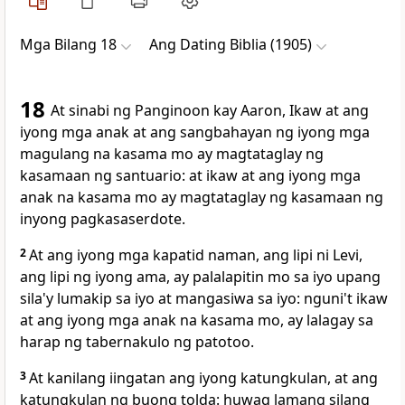
Mga Bilang 18
Ang Dating Biblia (1905)
18
At sinabi ng Panginoon kay Aaron, Ikaw at ang
iyong mga anak at ang sangbahayan ng iyong mga
magulang na kasama mo ay magtataglay ng
kasamaan ng santuario: at ikaw at ang iyong mga
anak na kasama mo ay magtataglay ng kasamaan ng
inyong pagkasaserdote.
2
At ang iyong mga kapatid naman, ang lipi ni Levi,
ang lipi ng iyong ama, ay palalapitin mo sa iyo upang
sila'y lumakip sa iyo at mangasiwa sa iyo: nguni't ikaw
at ang iyong mga anak na kasama mo, ay lalagay sa
harap ng tabernakulo ng patotoo.
3
At kanilang iingatan ang iyong katungkulan, at ang
katungkulan ng buong tolda: huwag lamang silang