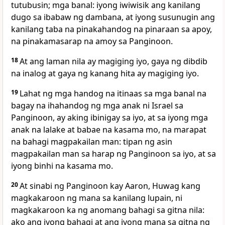
tutubusin; mga banal: iyong iwiwisik ang kanilang
dugo sa ibabaw ng dambana, at iyong susunugin ang
kanilang taba na pinakahandog na pinaraan sa apoy,
na pinakamasarap na amoy sa Panginoon.
18
At ang laman nila ay magiging iyo, gaya ng dibdib
na inalog at gaya ng kanang hita ay magiging iyo.
19
Lahat ng mga handog na itinaas sa mga banal na
bagay na ihahandog ng mga anak ni Israel sa
Panginoon, ay aking ibinigay sa iyo, at sa iyong mga
anak na lalake at babae na kasama mo, na marapat
na bahagi magpakailan man: tipan ng asin
magpakailan man sa harap ng Panginoon sa iyo, at sa
iyong binhi na kasama mo.
20
At sinabi ng Panginoon kay Aaron, Huwag kang
magkakaroon ng mana sa kanilang lupain, ni
magkakaroon ka ng anomang bahagi sa gitna nila:
ako ang iyong bahagi at ang iyong mana sa gitna ng