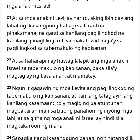
mga anak ni Israel.
21
At sa mga anak ni Levi, ay narito, aking ibinigay ang
lahat ng ikasangpung bahagi sa Israel na
pinakamana, na ganti sa kanilang paglilingkod na
kanilang ipinaglilingkod, sa makatuwid baga'y sa
paglilingkod sa tabernakulo ng kapisanan.
22
At sa haharapin ay huwag lalapit ang mga anak ni
Israel sa tabernakulo ng kapisanan, baka sila'y
magtaglay ng kasalanan, at mamatay.
23
Nguni't gagawin ng mga Levita ang paglilingkod ng
tabernakulo ng kapisanan; at kanilang tataglayin ang
kanilang kasamaan: ito'y magiging palatuntunan
magpakailan man sa buong panahon ng inyong mga
lahi, at sa gitna ng mga anak ni Israel ay hindi sila
magkakaroon ng mana.
24
Sapagka't ang ikasangpung bahagi ng tinatangkilik