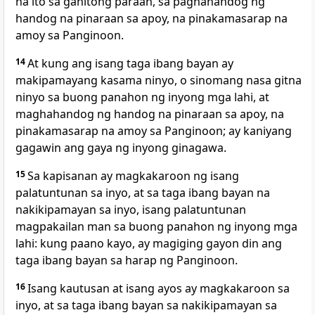
na ito sa ganitong paraan, sa paghahandog ng
handog na pinaraan sa apoy, na pinakamasarap na
amoy sa Panginoon.
14
At kung ang isang taga ibang bayan ay
makipamayang kasama ninyo, o sinomang nasa gitna
ninyo sa buong panahon ng inyong mga lahi, at
maghahandog ng handog na pinaraan sa apoy, na
pinakamasarap na amoy sa Panginoon; ay kaniyang
gagawin ang gaya ng inyong ginagawa.
15
Sa kapisanan ay magkakaroon ng isang
palatuntunan sa inyo, at sa taga ibang bayan na
nakikipamayan sa inyo, isang palatuntunan
magpakailan man sa buong panahon ng inyong mga
lahi: kung paano kayo, ay magiging gayon din ang
taga ibang bayan sa harap ng Panginoon.
16
Isang kautusan at isang ayos ay magkakaroon sa
inyo, at sa taga ibang bayan sa nakikipamayan sa