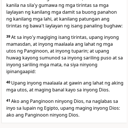
kanila na sila'y gumawa ng mga tirintas sa mga
laylayan ng kanilang mga damit sa buong panahon
ng kanilang mga lahi, at kanilang patungan ang
tirintas ng bawa't laylayan ng isang panaling bughaw:
39
At sa inyo'y magiging isang tirintas, upang inyong
mamasdan, at inyong maalaala ang lahat ng mga
utos ng Panginoon, at inyong tuparin; at upang
huwag kayong sumunod sa inyong sariling puso at sa
inyong sariling mga mata, na siya ninyong
ipinangaapid:
40
Upang inyong maalaala at gawin ang lahat ng aking
mga utos, at maging banal kayo sa inyong Dios.
41
Ako ang Panginoon ninyong Dios, na naglabas sa
inyo sa lupain ng Egipto, upang maging inyong Dios:
ako ang Panginoon ninyong Dios.