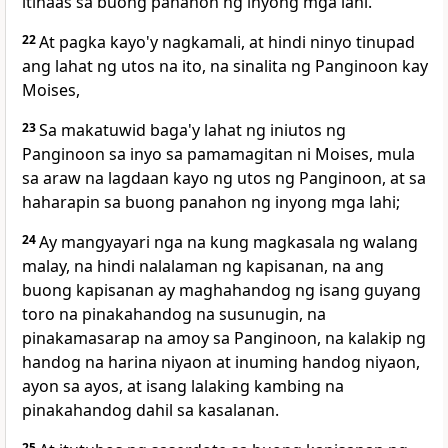
itinaas sa buong panahon ng inyong mga lahi.
22
At pagka kayo'y nagkamali, at hindi ninyo tinupad
ang lahat ng utos na ito, na sinalita ng Panginoon kay
Moises,
23
Sa makatuwid baga'y lahat ng iniutos ng
Panginoon sa inyo sa pamamagitan ni Moises, mula
sa araw na lagdaan kayo ng utos ng Panginoon, at sa
haharapin sa buong panahon ng inyong mga lahi;
24
Ay mangyayari nga na kung magkasala ng walang
malay, na hindi nalalaman ng kapisanan, na ang
buong kapisanan ay maghahandog ng isang guyang
toro na pinakahandog na susunugin, na
pinakamasarap na amoy sa Panginoon, na kalakip ng
handog na harina niyaon at inuming handog niyaon,
ayon sa ayos, at isang lalaking kambing na
pinakahandog dahil sa kasalanan.
25