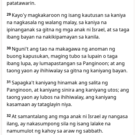
patatawarin.
29
Kayo'y magkakaroon ng isang kautusan sa kaniya
na nagkasala ng walang malay, sa kaniya na
ipinanganak sa gitna ng mga anak ni Israel, at sa taga
ibang bayan na nakikipamayan sa kanila.
30
Nguni't ang tao na makagawa ng anoman ng
buong kapusukan, maging tubo sa lupain o taga
ibang lupa, ay lumapastangan sa Panginoon; at ang
taong yaon ay ihihiwalay sa gitna ng kaniyang bayan.
31
Sapagka't kaniyang hinamak ang salita ng
Panginoon, at kaniyang sinira ang kaniyang utos; ang
taong yaon ay lubos na ihihiwalay, ang kaniyang
kasamaan ay tataglayin niya.
32
At samantalang ang mga anak ni Israel ay nangasa
ilang, ay nakasumpong sila ng isang lalake na
namumulot ng kahoy sa araw ng sabbath.