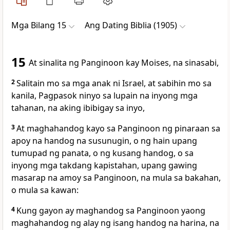
Mga Bilang 15
Ang Dating Biblia (1905)
15
At sinalita ng Panginoon kay Moises, na sinasabi,
2
Salitain mo sa mga anak ni Israel, at sabihin mo sa
kanila, Pagpasok ninyo sa lupain na inyong mga
tahanan, na aking ibibigay sa inyo,
3
At maghahandog kayo sa Panginoon ng pinaraan sa
apoy na handog na susunugin, o ng hain upang
tumupad ng panata, o ng kusang handog, o sa
inyong mga takdang kapistahan, upang gawing
masarap na amoy sa Panginoon, na mula sa bakahan,
o mula sa kawan:
4
Kung gayon ay maghandog sa Panginoon yaong
maghahandog ng alay ng isang handog na harina, na