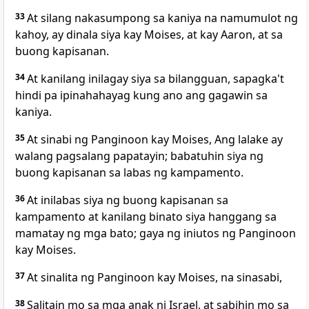
33
At silang nakasumpong sa kaniya na namumulot ng
kahoy, ay dinala siya kay Moises, at kay Aaron, at sa
buong kapisanan.
34
At kanilang inilagay siya sa bilangguan, sapagka't
hindi pa ipinahahayag kung ano ang gagawin sa
kaniya.
35
At sinabi ng Panginoon kay Moises, Ang lalake ay
walang pagsalang papatayin; babatuhin siya ng
buong kapisanan sa labas ng kampamento.
36
At inilabas siya ng buong kapisanan sa
kampamento at kanilang binato siya hanggang sa
mamatay ng mga bato; gaya ng iniutos ng Panginoon
kay Moises.
37
At sinalita ng Panginoon kay Moises, na sinasabi,
38
Salitain mo sa mga anak ni Israel, at sabihin mo sa