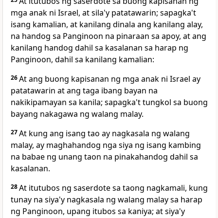
At itutubos ng saserdote sa buong kapisanan ng
mga anak ni Israel, at sila'y patatawarin; sapagka't
isang kamalian, at kanilang dinala ang kanilang alay,
na handog sa Panginoon na pinaraan sa apoy, at ang
kanilang handog dahil sa kasalanan sa harap ng
Panginoon, dahil sa kanilang kamalian:
26
At ang buong kapisanan ng mga anak ni Israel ay
patatawarin at ang taga ibang bayan na
nakikipamayan sa kanila; sapagka't tungkol sa buong
bayang nakagawa ng walang malay.
27
At kung ang isang tao ay nagkasala ng walang
malay, ay maghahandog nga siya ng isang kambing
na babae ng unang taon na pinakahandog dahil sa
kasalanan.
28
At itutubos ng saserdote sa taong nagkamali, kung
tunay na siya'y nagkasala ng walang malay sa harap
ng Panginoon, upang itubos sa kaniya; at siya'y