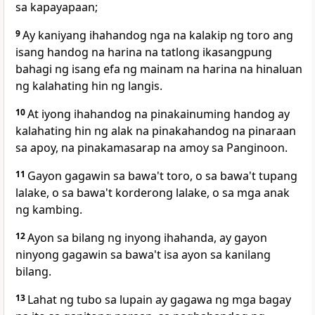
sa kapayapaan;
9
Ay kaniyang ihahandog nga na kalakip ng toro ang
isang handog na harina na tatlong ikasangpung
bahagi ng isang efa ng mainam na harina na hinaluan
ng kalahating hin ng langis.
10
At iyong ihahandog na pinakainuming handog ay
kalahating hin ng alak na pinakahandog na pinaraan
sa apoy, na pinakamasarap na amoy sa Panginoon.
11
Gayon gagawin sa bawa't toro, o sa bawa't tupang
lalake, o sa bawa't korderong lalake, o sa mga anak
ng kambing.
12
Ayon sa bilang ng inyong ihahanda, ay gayon
ninyong gagawin sa bawa't isa ayon sa kanilang
bilang.
13
Lahat ng tubo sa lupain ay gagawa ng mga bagay