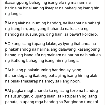
ikasangpung bahagi ng isang efa ng mainam na
harina na hinaluan ng ikaapat na bahagi ng isang hin
ng langis:
5
At ng alak na inuming handog, na ikaapat na bahagi
ng isang hin, ang iyong ihahanda na kalakip ng
handog na susunugin, o ng hain, sa bawa't kordero.
6
O kung isang tupang lalake, ay iyong ihahanda na
pinakahandog na harina, ang dalawang ikasangpung
bahagi ng isang efa ng mainam na harina na hinaluan
ng ikatlong bahagi ng isang hin ng langis:
7
At bilang pinakainuming handog ay iyong
ihahandog ang ikatlong bahagi ng isang hin ng alak
na pinakamasarap na amoy sa Panginoon.
8
At pagka maghahanda ka ng isang toro na handog
na susunugin, o upang ihain, sa katuparan ng isang
panata, o upang mga handog sa Panginoon tungkol