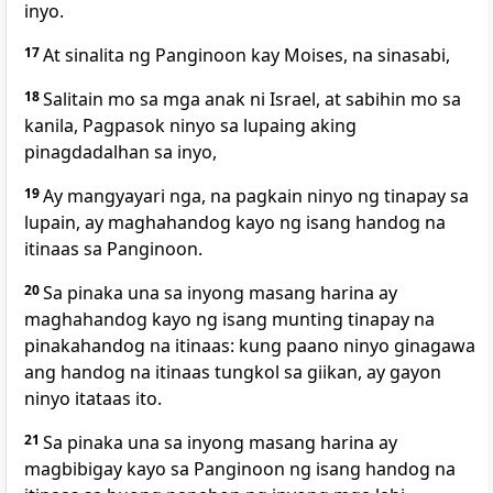
inyo.
17
At sinalita ng Panginoon kay Moises, na sinasabi,
18
Salitain mo sa mga anak ni Israel, at sabihin mo sa
kanila, Pagpasok ninyo sa lupaing aking
pinagdadalhan sa inyo,
19
Ay mangyayari nga, na pagkain ninyo ng tinapay sa
lupain, ay maghahandog kayo ng isang handog na
itinaas sa Panginoon.
20
Sa pinaka una sa inyong masang harina ay
maghahandog kayo ng isang munting tinapay na
pinakahandog na itinaas: kung paano ninyo ginagawa
ang handog na itinaas tungkol sa giikan, ay gayon
ninyo itataas ito.
21
Sa pinaka una sa inyong masang harina ay
magbibigay kayo sa Panginoon ng isang handog na