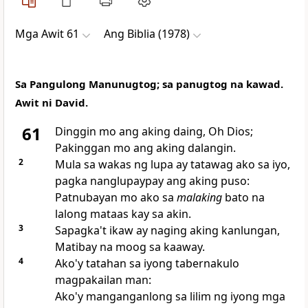
Mga Awit 61
Ang Biblia (1978)
Sa Pangulong Manunugtog; sa panugtog na kawad.
Awit ni David.
61
Dinggin mo ang aking daing, Oh Dios;
Pakinggan mo ang aking dalangin.
2
Mula sa wakas ng lupa ay tatawag ako sa iyo,
pagka nanglupaypay ang aking puso:
Patnubayan mo ako sa
malaking
bato na
lalong mataas kay sa akin.
3
Sapagka't ikaw ay naging aking kanlungan,
Matibay na moog sa kaaway.
4
Ako'y tatahan sa iyong tabernakulo
magpakailan man:
Ako'y manganganlong sa lilim ng iyong mga