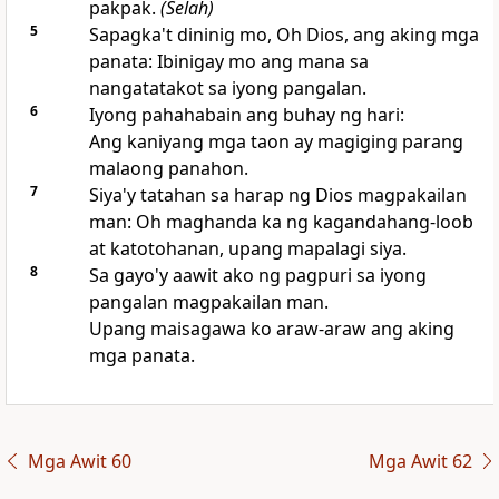
pakpak.
(Selah)
5
Sapagka't dininig mo, Oh Dios, ang aking mga
panata: Ibinigay mo ang mana sa
nangatatakot sa iyong pangalan.
6
Iyong pahahabain ang buhay ng hari:
Ang kaniyang mga taon ay magiging parang
malaong panahon.
7
Siya'y tatahan sa harap ng Dios magpakailan
man: Oh maghanda ka ng kagandahang-loob
at katotohanan, upang mapalagi siya.
8
Sa gayo'y aawit ako ng pagpuri sa iyong
pangalan magpakailan man.
Upang maisagawa ko araw-araw ang aking
mga panata.
Mga Awit 60
Mga Awit 62