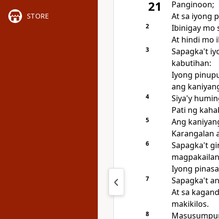
21
Panginoon;
At
sa iyong p
STORE
2
Ibinigay mo 
At hindi mo 
3
Sapagka't iy
kabutihan:
Iyong pinup
ang kaniyang
4
Siya'y humin
Pati ng kah
5
Ang kaniyan
Karangalan a
6
Sapagka't g
magpakailan
Iyong pinasa
7
Sapagka't an
At sa kagan
makikilos.
8
Masusumpung