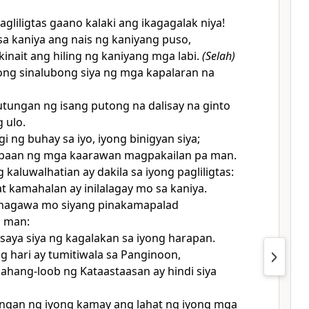
agliligtas gaano kalaki ang ikagagalak niya!
sa kaniya
ang nais ng kaniyang puso,
ikinait ang hiling ng kaniyang mga labi.
(Selah)
ong sinalubong siya ng mga kapalaran na
utungan ng isang
putong na dalisay na ginto
 ulo.
gi ng
buhay sa iyo, iyong binigyan siya;
abaan ng mga kaarawan magpakailan pa man.
g kaluwalhatian ay
dakila sa iyong pagliligtas:
t kamahalan ay inilalagay mo sa kaniya.
inagawa mo siyang pinakamapalad
 man:
saya siya ng kagalakan sa iyong harapan.
g hari ay tumitiwala sa Panginoon,
dahang-loob ng Kataastaasan ay
hindi siya
an ng iyong kamay ang lahat ng iyong mga