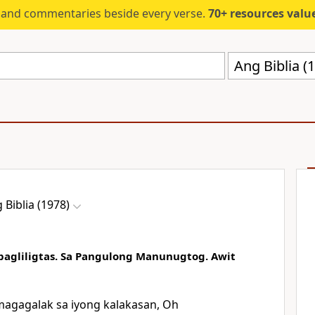
s and commentaries beside every verse.
70+ resources valued at $5,
Ang Biblia 
 Biblia (1978)
pagliligtas. Sa Pangulong Manunugtog. Awit
magagalak sa iyong kalakasan, Oh