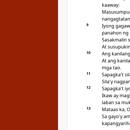
kaaway:
Masusumpun
nangagtatani
9
Iyong gagawi
panahon ng i
Sasakmalin s
At susupukin
10
Ang kanilang 
At ang kanil
mga tao.
11
Sapagka't si
Sila'y nagpa
12
Sapagka't iyo
Ikaw ay mag
laban sa muk
13
Mataas ka, O
Sa gayo'y am
kapangyarih