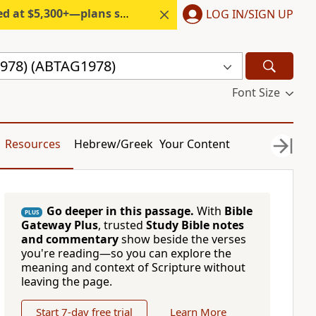
300+—plans start under $6/month.
LOG IN/SIGN UP
(1978) (ABTAG1978)
Font Size
Resources
Hebrew/Greek
Your Content
Go deeper in this passage.
With
Bible
PLUS
Gateway Plus
, trusted
Study Bible notes
and commentary
show beside the verses
you're reading—so you can explore the
meaning and context of Scripture without
leaving the page.
Start 7-day free trial
Learn More