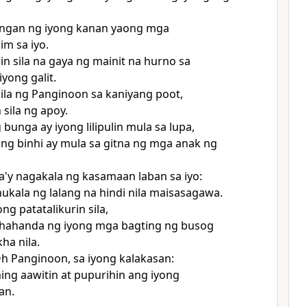
gan ng iyong kanan yaong mga
m sa iyo.
n sila na gaya ng mainit na hurno sa
yong galit.
ila ng Panginoon sa kaniyang poot,
 sila ng
apoy.
bunga ay iyong lilipulin mula sa lupa,
ang binhi ay mula sa gitna ng mga anak ng
la'y nagakala ng kasamaan laban sa iyo:
nukala ng lalang na hindi nila maisasagawa.
ng patatalikurin sila,
hahanda ng iyong mga bagting ng busog
ha nila.
h Panginoon, sa iyong kalakasan:
ing aawitin at pupurihin ang iyong
an.