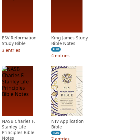
ESV Reformation
King James Study
Study Bible
Bible Notes
3
entries
PLUS
4
entries
NASB Charles F.
NIV Application
Stanley Life
Bible
Principles Bible
PLUS
Notes
7
entries