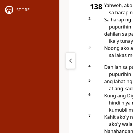
138
Yahweh, ako
STORE
sa harap n
2
Sa harap ng 
pupurihin 
dahilan sa p
ika'y tunay
3
Noong ako a
sa lakas m
4
Dahilan sa p
pupurihin 
5
ang lahat ng
at ang kad
6
Kung ang Diy
hindi niya 
kumubli ma
7
Kahit ako'y 
ako'y wala
Nahahandan