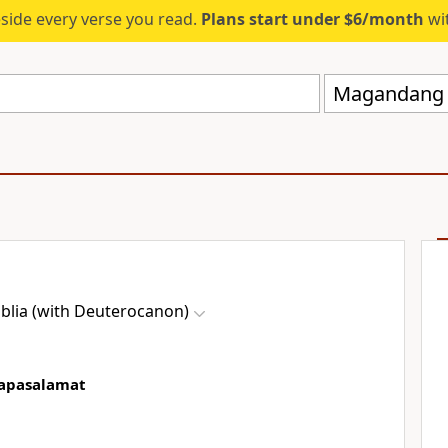
eside every verse you read.
Plans start under $6/month
wit
blia (with Deuterocanon)
apasalamat