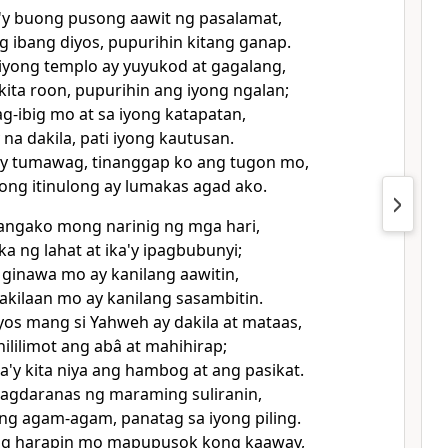
'y buong pusong aawit ng pasalamat,
g ibang diyos, pupurihin kitang ganap.
iyong templo ay yuyukod at gagalang,
kita roon, pupurihin ang iyong ngalan;
ag-ibig mo at sa iyong katapatan,
 na dakila, pati iyong kautusan.
y tumawag, tinanggap ko ang tugon mo,
ong itinulong ay lumakas agad ako.
angako mong narinig ng mga hari,
ka ng lahat at ika'y ipagbubunyi;
 ginawa mo ay kanilang aawitin,
akilaan mo ay kanilang sasambitin.
os mang si Yahweh ay dakila at mataas,
nililimot ang abâ at mahihirap;
'y kita niya ang hambog at ang pasikat.
nagdaranas ng maraming suliranin,
ng agam-agam, panatag sa iyong piling.
g harapin mo mapupusok kong kaaway,