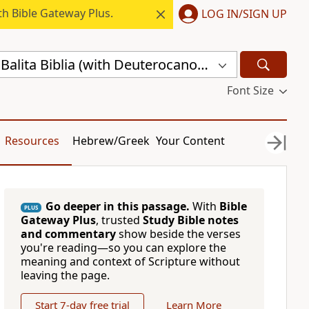
h Bible Gateway Plus.
LOG IN/SIGN UP
Magandang Balita Biblia (with Deuterocanon) (MBBTAG-DC)
Font Size
Resources
Hebrew/Greek
Your Content
Go deeper in this passage.
With
Bible
PLUS
Gateway Plus
, trusted
Study Bible notes
and commentary
show beside the verses
you're reading—so you can explore the
meaning and context of Scripture without
leaving the page.
Start 7-day free trial
Learn More