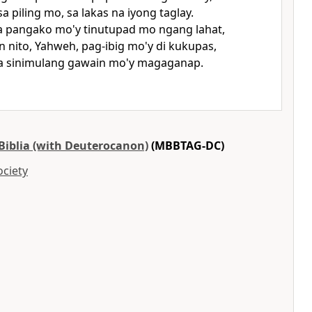
sa piling mo, sa lakas na iyong taglay.
a pangako mo'y tinutupad mo ngang lahat,
n nito, Yahweh, pag-ibig mo'y di kukupas,
a sinimulang gawain mo'y magaganap.
iblia (with Deuterocanon)
(MBBTAG-DC)
ociety