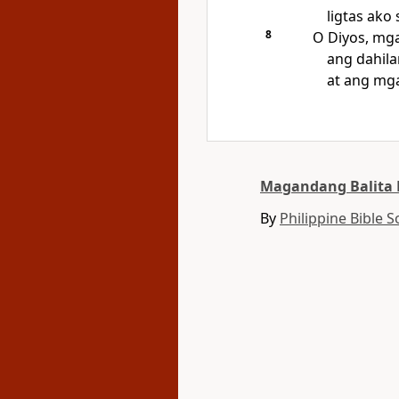
ligtas ako 
8
O Diyos, mg
ang dahila
at ang mg
Magandang Balita B
By
Philippine Bible S