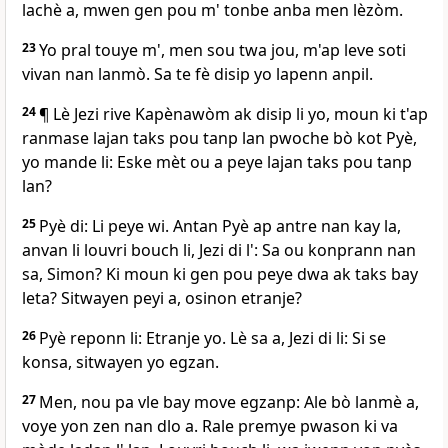
lachè a, mwen gen pou m' tonbe anba men lèzòm.
23
Yo pral touye m', men sou twa jou, m'ap leve soti
vivan nan lanmò. Sa te fè disip yo lapenn anpil.
24
¶ Lè Jezi rive Kapènawòm ak disip li yo, moun ki t'ap
ranmase lajan taks pou tanp lan pwoche bò kot Pyè,
yo mande li: Eske mèt ou a peye lajan taks pou tanp
lan?
25
Pyè di: Li peye wi. Antan Pyè ap antre nan kay la,
anvan li louvri bouch li, Jezi di l': Sa ou konprann nan
sa, Simon? Ki moun ki gen pou peye dwa ak taks bay
leta? Sitwayen peyi a, osinon etranje?
26
Pyè reponn li: Etranje yo. Lè sa a, Jezi di li: Si se
konsa, sitwayen yo egzan.
27
Men, nou pa vle bay move egzanp: Ale bò lanmè a,
voye yon zen nan dlo a. Rale premye pwason ki va