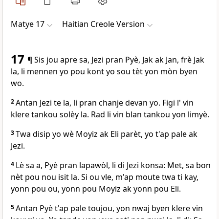
Matye 17
Haitian Creole Version
17
¶ Sis jou apre sa, Jezi pran Pyè, Jak ak Jan, frè Jak
la, li mennen yo pou kont yo sou tèt yon mòn byen
wo.
2
Antan Jezi te la, li pran chanje devan yo. Figi l' vin
klere tankou solèy la. Rad li vin blan tankou yon limyè.
3
Twa disip yo wè Moyiz ak Eli parèt, yo t'ap pale ak
Jezi.
4
Lè sa a, Pyè pran lapawòl, li di Jezi konsa: Met, sa bon
nèt pou nou isit la. Si ou vle, m'ap moute twa ti kay,
yonn pou ou, yonn pou Moyiz ak yonn pou Eli.
5
Antan Pyè t'ap pale toujou, yon nwaj byen klere vin