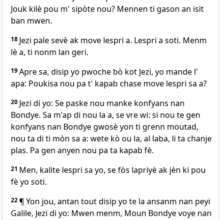
Jouk kilè pou m' sipòte nou? Mennen ti gason an isit
ban mwen.
18
Jezi pale sevè ak move lespri a. Lespri a soti. Menm
lè a, ti nonm lan geri.
19
Apre sa, disip yo pwoche bò kot Jezi, yo mande l'
apa: Poukisa nou pa t' kapab chase move lespri sa a?
20
Jezi di yo: Se paske nou manke konfyans nan
Bondye. Sa m'ap di nou la a, se vre wi: si nou te gen
konfyans nan Bondye gwosè yon ti grenn moutad,
nou ta di ti mòn sa a: wete kò ou la, al laba, li ta chanje
plas. Pa gen anyen nou pa ta kapab fè.
21
Men, kalite lespri sa yo, se fòs lapriyè ak jèn ki pou
fè yo soti.
22
¶ Yon jou, antan tout disip yo te la ansanm nan peyi
Galile, Jezi di yo: Mwen menm, Moun Bondye voye nan