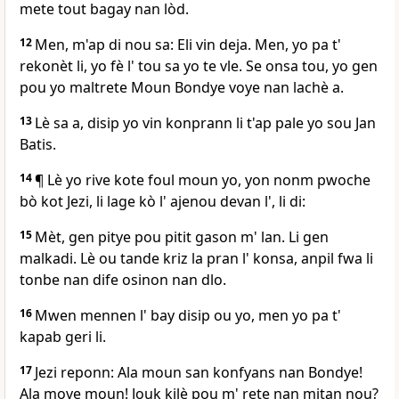
mete tout bagay nan lòd.
12
Men, m'ap di nou sa: Eli vin deja. Men, yo pa t'
rekonèt li, yo fè l' tou sa yo te vle. Se onsa tou, yo gen
pou yo maltrete Moun Bondye voye nan lachè a.
13
Lè sa a, disip yo vin konprann li t'ap pale yo sou Jan
Batis.
14
¶ Lè yo rive kote foul moun yo, yon nonm pwoche
bò kot Jezi, li lage kò l' ajenou devan l', li di:
15
Mèt, gen pitye pou pitit gason m' lan. Li gen
malkadi. Lè ou tande kriz la pran l' konsa, anpil fwa li
tonbe nan dife osinon nan dlo.
16
Mwen mennen l' bay disip ou yo, men yo pa t'
kapab geri li.
17
Jezi reponn: Ala moun san konfyans nan Bondye!
Ala move moun! Jouk kilè pou m' rete nan mitan nou?