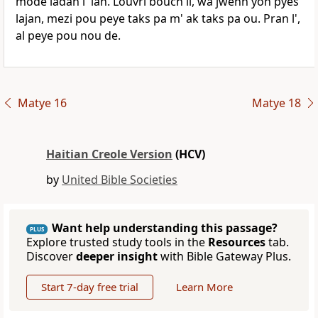
mòde ladan l' lan. Louvri bouch li, wa jwenn yon pyès
lajan, mezi pou peye taks pa m' ak taks pa ou. Pran l',
al peye pou nou de.
Matye 16
Matye 18
Haitian Creole Version
(HCV)
by
United Bible Societies
Want help understanding this passage?
PLUS
Explore trusted study tools in the
Resources
tab.
Discover
deeper insight
with Bible Gateway Plus.
Start 7-day free trial
Learn More