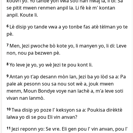
kouvri yo. Yo tande yon vwa soti nan nwaj la, li di: Sa
se pitit mwen renmen anpil la. Li fè kè m' kontan
anpil. Koute li.
6
Lè disip yo tande vwa a yo tonbe fas atè tèlman yo te
pè.
7
Men, Jezi pwoche bò kote yo, li manyen yo, li di: Leve
non, nou pa bezwen pè.
8
Yo leve je yo, yo wè Jezi te pou kont li.
9
Antan yo t'ap desann mòn lan, Jezi ba yo lòd sa a: Pa
pale ak pesonn sou sa nou sot wè a, jouk mwen
menm, Moun Bondye voye nan lachè a, m'a leve soti
vivan nan lanmò.
10
Twa disip yo poze l' keksyon sa a: Poukisa dirèktè
lalwa yo di se pou Eli vin anvan?
11
Jezi reponn yo: Se vre. Eli gen pou l' vin anvan, pou l'