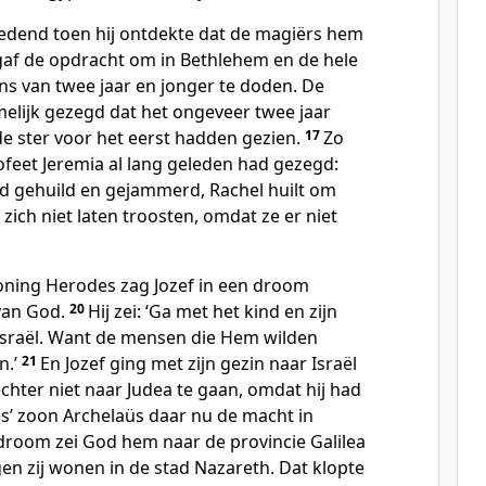
dend toen hij ontdekte dat de magiërs hem
 gaf de opdracht om in Bethlehem en de hele
ns van twee jaar en jonger te doden. De
lijk gezegd dat het ongeveer twee jaar
de ster voor het eerst hadden gezien.
17
Zo
feet Jeremia al lang geleden had gezegd:
id gehuild en gejammerd, Rachel huilt om
 zich niet laten troosten, omdat ze er niet
oning Herodes zag Jozef in een droom
van God.
20
Hij zei: ‘Ga met het kind en zijn
sraël. Want de mensen die Hem wilden
n.’
21
En Jozef ging met zijn gezin naar Israël
echter niet naar Judea te gaan, omdat hij had
ʼ zoon Archelaüs daar nu de macht in
droom zei God hem naar de provincie Galilea
en zij wonen in de stad Nazareth. Dat klopte