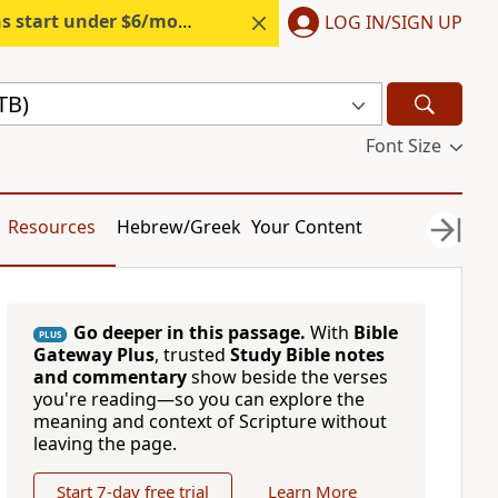
s start under $6/month.
Start free.
LOG IN/SIGN UP
TB)
Font Size
Resources
Hebrew/Greek
Your Content
Go deeper in this passage.
With
Bible
PLUS
Gateway Plus
, trusted
Study Bible notes
and commentary
show beside the verses
you're reading—so you can explore the
meaning and context of Scripture without
leaving the page.
Start 7-day free trial
Learn More