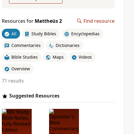
Resources for
Mattheüs 2
Find resource
All
Study Bibles
Encyclopedias
Commentaries
Dictionaries
Bible Studies
Maps
Videos
Overview
71 results
Suggested Resources