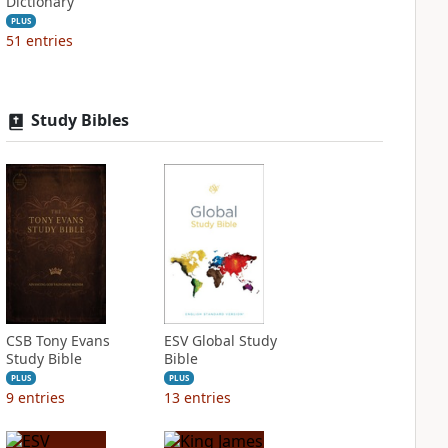
Dictionary
PLUS
51
entries
Study Bibles
CSB Tony Evans
ESV Global Study
Study Bible
Bible
PLUS
PLUS
9
entries
13
entries