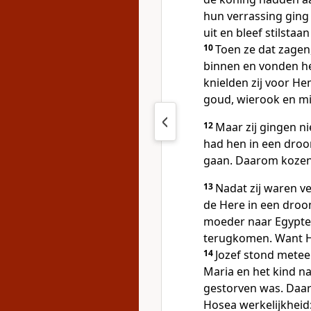
hun verrassing ging 
uit en bleef stilsta
10
Toen ze dat zagen
binnen en vonden he
knielden zij voor H
goud, wierook en mi
12
Maar zij gingen ni
had hen in een droo
gaan. Daarom kozen 
13
Nadat zij waren v
de Here in een droom
moeder naar Egypte e
terugkomen. Want He
14
Jozef stond metee
Maria en het kind n
gestorven was. Daa
Hosea werkelijkheid: