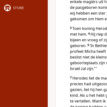
enkele magiërs uit 
de pasgeboren konin
STORE
wij hebben een ster 
gekomen om Hem eer
3
Toen koning Herode
met hem.
4
Hij riep 
bijeen en vroeg of z
geboren.
5
‘In Bethl
profeet Micha heeft
beslist niet de klein
geboorteplaats zijn 
Israël zal zijn.” ’
7
Herodes liet de mag
precies had uitgezoc
gezien, liet hij hen 
kind. Als u het hebt
te vertellen. Want i
de koning hadden aa