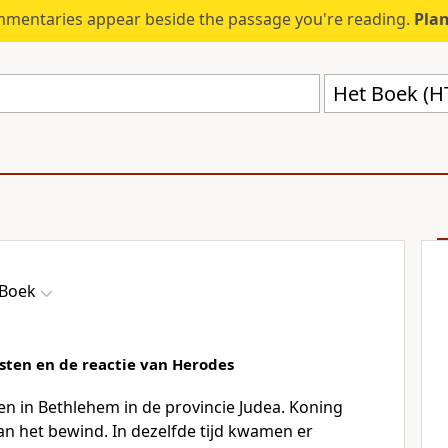
mmentaries appear beside the passage you're reading.
Plan
Het Boek (H
 Boek
osten en de reactie van Herodes
n in Bethlehem in de provincie Judea. Koning
n het bewind. In dezelfde tijd kwamen er