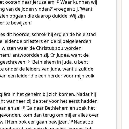
het oosten naar Jeruzalem.
2
‘Waar kunnen wij
g van de Joden vinden?’ vroegen zij. ‘Want
zien opgaan die daarop duidde. Wij zijn
 te bewijzen.’
s dit hoorde, schrok hij erg en de hele stad
de leidende priesters en de bijbelgeleerden
ij wisten waar de Christus zou worden
ehem,’ antwoordden zij. ‘In Judea, want de
 geschreven:
6
“Bethlehem in Juda, u bent
ste onder de leiders van Juda, want u zult de
van een leider die een herder voor mijn volk
iërs in het geheim bij zich komen. Nadat hij
ht wanneer zij de ster voor het eerst hadden
gaan en zei:
8
‘Ga naar Bethlehem en zoek het
 gevonden, kom dan terug om mij er alles over
k wil Hem ook eer gaan bewijzen.’
9
Nadat ze
ngehoord, reisden de magiërs verder. Tot