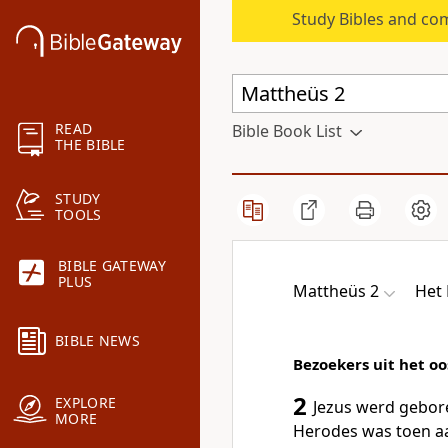
Study Bibles and co
READ
Bible Book List
THE BIBLE
STUDY
TOOLS
BIBLE GATEWAY
PLUS
Mattheüs 2
Het
BIBLE NEWS
Bezoekers uit het o
2
EXPLORE
Jezus werd gebore
MORE
Herodes was toen aa