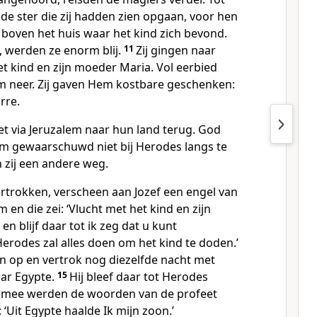
de ster die zij hadden zien opgaan, voor hen
an boven het huis waar het kind zich bevond.
, werden ze enorm blij.
11
Zij gingen naar
t kind en zijn moeder Maria. Vol eerbied
em neer. Zij gaven Hem kostbare geschenken:
rre.
et via Jeruzalem naar hun land terug. God
m gewaarschuwd niet bij Herodes langs te
zij een andere weg.
ertrokken, verscheen aan Jozef een engel van
 en die zei: ‘Vlucht met het kind en zijn
n blijf daar tot ik zeg dat u kunt
rodes zal alles doen om het kind te doden.’
n op en vertrok nog diezelfde nacht met
aar Egypte.
15
Hij bleef daar tot Herodes
rmee werden de woorden van de profeet
 ‘Uit Egypte haalde Ik mijn zoon.’