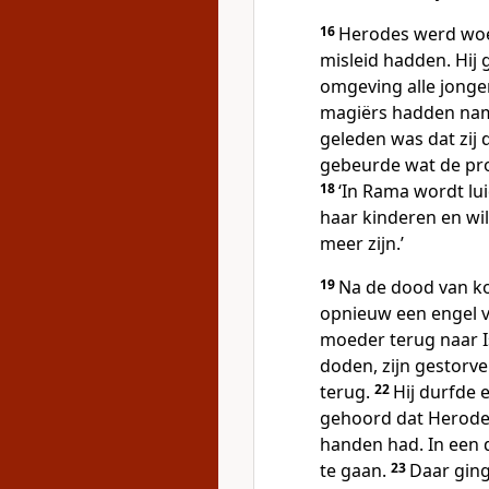
16
Herodes werd woe
misleid hadden. Hij
omgeving alle jonge
magiërs hadden name
geleden was dat zij 
gebeurde wat de pro
18
‘In Rama wordt lu
haar kinderen en wil
meer zijn.’
19
Na de dood van k
opnieuw een engel 
moeder terug naar I
doden, zijn gestorve
terug.
22
Hij durfde 
gehoord dat Herodes
handen had. In een 
te gaan.
23
Daar ging