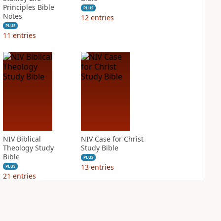
Principles Bible
PLUS
Notes
12
entries
PLUS
11
entries
NIV Biblical
NIV Case for Christ
Theology Study
Study Bible
Bible
PLUS
13
entries
PLUS
21
entries