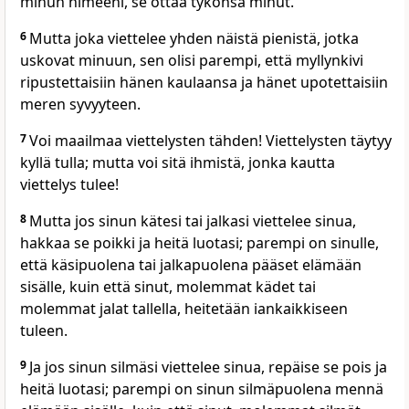
minun nimeeni, se ottaa tykönsä minut.
6
Mutta joka viettelee yhden näistä pienistä, jotka
uskovat minuun, sen olisi parempi, että myllynkivi
ripustettaisiin hänen kaulaansa ja hänet upotettaisiin
meren syvyyteen.
7
Voi maailmaa viettelysten tähden! Viettelysten täytyy
kyllä tulla; mutta voi sitä ihmistä, jonka kautta
viettelys tulee!
8
Mutta jos sinun kätesi tai jalkasi viettelee sinua,
hakkaa se poikki ja heitä luotasi; parempi on sinulle,
että käsipuolena tai jalkapuolena pääset elämään
sisälle, kuin että sinut, molemmat kädet tai
molemmat jalat tallella, heitetään iankaikkiseen
tuleen.
9
Ja jos sinun silmäsi viettelee sinua, repäise se pois ja
heitä luotasi; parempi on sinun silmäpuolena mennä