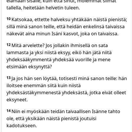
elämään sisälle, kuin että sinut, molemmat silmät
tallella, heitetään helvetin tuleen.
10
Katsokaa, ettette halveksu yhtäkään näistä pienistä;
sillä minä sanon teille, että heidän enkelinsä taivaissa
näkevät aina minun Isäni kasvot, joka on taivaissa.
12
Mitä arvelette? Jos jollakin ihmisellä on sata
lammasta ja yksi niistä eksyy, eikö hän jätä niitä
yhdeksääkymmentä yhdeksää vuorille ja mene
etsimään eksynyttä?
13
Ja jos hän sen löytää, totisesti minä sanon teille: hän
iloitsee enemmän siitä kuin niistä
yhdeksästäkymmenestä yhdeksästä, jotka eivät olleet
eksyneet.
14
Niin ei myöskään teidän taivaallisen Isänne tahto
ole, että yksikään näistä pienistä joutuisi
kadotukseen.