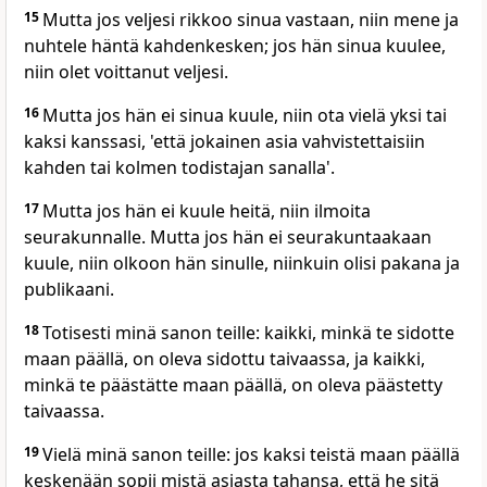
15
Mutta jos veljesi rikkoo sinua vastaan, niin mene ja
nuhtele häntä kahdenkesken; jos hän sinua kuulee,
niin olet voittanut veljesi.
16
Mutta jos hän ei sinua kuule, niin ota vielä yksi tai
kaksi kanssasi, 'että jokainen asia vahvistettaisiin
kahden tai kolmen todistajan sanalla'.
17
Mutta jos hän ei kuule heitä, niin ilmoita
seurakunnalle. Mutta jos hän ei seurakuntaakaan
kuule, niin olkoon hän sinulle, niinkuin olisi pakana ja
publikaani.
18
Totisesti minä sanon teille: kaikki, minkä te sidotte
maan päällä, on oleva sidottu taivaassa, ja kaikki,
minkä te päästätte maan päällä, on oleva päästetty
taivaassa.
19
Vielä minä sanon teille: jos kaksi teistä maan päällä
keskenään sopii mistä asiasta tahansa, että he sitä