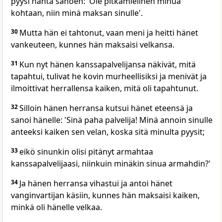
pyysi häntä sanoen: 'Ole pitkämielinen minua
kohtaan, niin minä maksan sinulle'.
30
Mutta hän ei tahtonut, vaan meni ja heitti hänet
vankeuteen, kunnes hän maksaisi velkansa.
31
Kun nyt hänen kanssapalvelijansa näkivät, mitä
tapahtui, tulivat he kovin murheellisiksi ja menivät ja
ilmoittivat herrallensa kaiken, mitä oli tapahtunut.
32
Silloin hänen herransa kutsui hänet eteensä ja
sanoi hänelle: 'Sinä paha palvelija! Minä annoin sinulle
anteeksi kaiken sen velan, koska sitä minulta pyysit;
33
eikö sinunkin olisi pitänyt armahtaa
kanssapalvelijaasi, niinkuin minäkin sinua armahdin?'
34
Ja hänen herransa vihastui ja antoi hänet
vanginvartijan käsiin, kunnes hän maksaisi kaiken,
minkä oli hänelle velkaa.