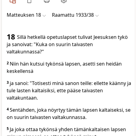
Matteuksen 18
Raamattu 1933/38
18
Sillä hetkellä opetuslapset tulivat Jeesuksen tykö
ja sanoivat: "Kuka on suurin taivasten
valtakunnassa?"
2
Niin hän kutsui tykönsä lapsen, asetti sen heidän
keskellensä
3
ja sanoi: "Totisesti minä sanon teille: ellette käänny ja
tule lasten kaltaisiksi, ette pääse taivasten
valtakuntaan.
4
Sentähden, joka nöyrtyy tämän lapsen kaltaiseksi, se
on suurin taivasten valtakunnassa.
5
Ja joka ottaa tykönsä yhden tämänkaltaisen lapsen