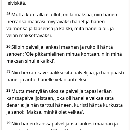
leiviskää.
25
Mutta kun tällä ei ollut, millä maksaa, niin hänen
herransa määräsi myytäväksi hänet ja hänen
vaimonsa ja lapsensa ja kaikki, mitä hänellä oli, ja
velan maksettavaksi.
26
Silloin palvelija lankesi maahan ja rukoili häntä
sanoen: 'Ole pitkämielinen minua kohtaan, niin minä
maksan sinulle kaikki'.
27
Niin herran kävi sääliksi sitä palvelijaa, ja hän päästi
hänet ja antoi hänelle velan anteeksi.
28
Mutta mentyään ulos se palvelija tapasi erään
kanssapalvelijoistaan, joka oli hänelle velkaa sata
denaria; ja hän tarttui häneen, kuristi häntä kurkusta
ja sanoi: 'Maksa, minkä olet velkaa'.
29
Niin hänen kanssapalvelijansa lankesi maahan ja