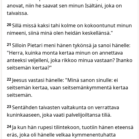
anovat, niin he saavat sen minun Isältäni, joka on
taivaissa.
20
Sillä missä kaksi tahi kolme on kokoontunut minun
nimeeni, siinä minä olen heidän keskellänsä."
21
Silloin Pietari meni hänen tykönsä ja sanoi hänelle:
"Herra, kuinka monta kertaa minun on annettava
anteeksi veljelleni, joka rikkoo minua vastaan? Ihanko
seitsemän kertaa?"
22
Jeesus vastasi hänelle: "Minä sanon sinulle: ei
seitsemän kertaa, vaan seitsemänkymmentä kertaa
seitsemän.
23
Sentähden taivasten valtakunta on verrattava
kuninkaaseen, joka vaati palvelijoiltansa tiliä.
24
Ja kun hän rupesi tilintekoon, tuotiin hänen eteensä
eräs, joka oli hänelle velkaa kymmenentuhatta