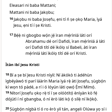
Eleasari ni baba Mattani;
Mattani ni baba Jakọbu;
16
Jakọbu ni baba Josẹfu, ẹni tí ń ṣe ọkọ Maria, ìyá
Jesu, ẹni tí í ṣe Kristi.
17
Bẹ́ẹ̀ ni gbogbo wọ́n jẹ́ ìran mẹ́rìnlá láti orí
Abrahamu dé orí Dafidi, ìran mẹ́rìnlá á láti
orí Dafidi títí dé ìkólọ sí Babeli, àti ìran
mẹ́rìnlá láti ìkólọ títí dé orí Kristi.
Ìtàn ibí Jesu Kristi
18
Bí a ṣe bí Jesu Kristi nìyìí: Ní àkókò ti àdéhùn
ìgbéyàwó ti parí láàrín Maria ìyá rẹ̀ àti Josẹfu, ṣùgbọ́n
kí wọn tó pàdé, a rí i ó lóyún láti ọwọ́ Ẹ̀mí Mímọ́.
19
Nítorí Josẹfu ọkọ rẹ̀ tí í ṣe olóòtítọ́ ènìyàn kò fẹ́
dójútì í ní gbangba, ó ní èrò láti kọ̀ ọ́ sílẹ̀ ní ìkọ̀kọ̀.
20
Ṣùgbọ́n nígbà tí ó ro èrò yìí tán, angẹli Olúwa yọ sí i