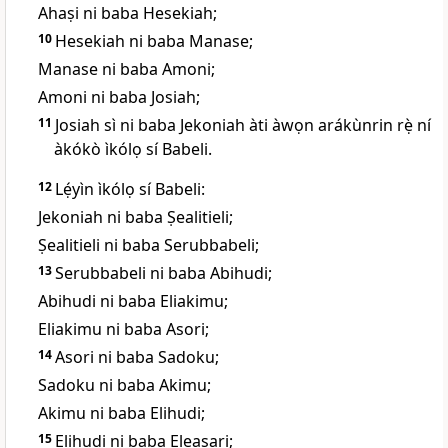
Ahaṣi ni baba Hesekiah;
10
Hesekiah ni baba Manase;
Manase ni baba Amoni;
Amoni ni baba Josiah;
11
Josiah sì ni baba Jekoniah àti àwọn arákùnrin rẹ̀ ní
àkókò ìkólọ sí Babeli.
12
Lẹ́yìn ìkólọ sí Babeli:
Jekoniah ni baba Ṣealitieli;
Ṣealitieli ni baba Serubbabeli;
13
Serubbabeli ni baba Abihudi;
Abihudi ni baba Eliakimu;
Eliakimu ni baba Asori;
14
Asori ni baba Sadoku;
Sadoku ni baba Akimu;
Akimu ni baba Elihudi;
15
Elihudi ni baba Eleasari;