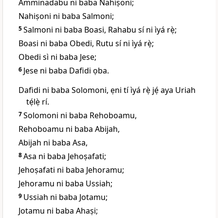
Amminadabu ni baba Nahiṣoni;
Nahiṣoni ni baba Salmoni;
5
Salmoni ni baba Boasi, Rahabu sí ni ìyá rẹ̀;
Boasi ni baba Obedi, Rutu sí ni ìyá rẹ̀;
Obedi sì ni baba Jese;
6
Jese ni baba Dafidi ọba.
Dafidi ni baba Solomoni, ẹni tí ìyá rẹ̀ jẹ́ aya Uriah
tẹ́lẹ̀ rí.
7
Solomoni ni baba Rehoboamu,
Rehoboamu ni baba Abijah,
Abijah ni baba Asa,
8
Asa ni baba Jehoṣafati;
Jehoṣafati ni baba Jehoramu;
Jehoramu ni baba Ussiah;
9
Ussiah ni baba Jotamu;
Jotamu ni baba Ahaṣi;