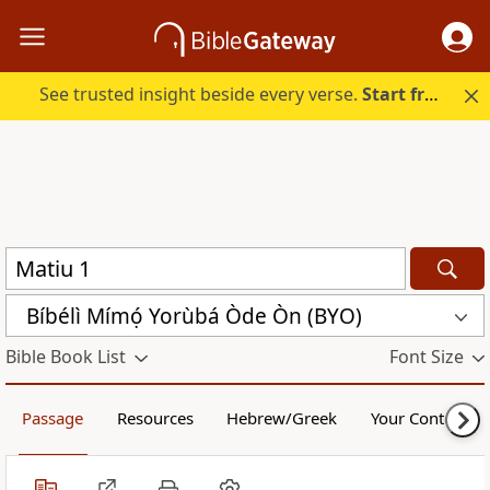
See trusted insight beside every verse.
Start free.
Bíbélì Mímọ́ Yorùbá Òde Òn (BYO)
Bible Book List
Font Size
Passage
Resources
Hebrew/Greek
Your Content