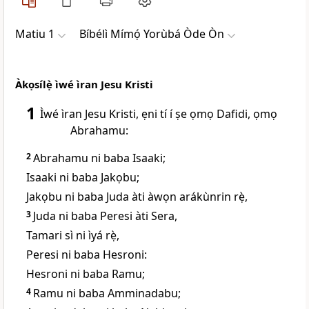
Matiu 1
Bíbélì Mímọ́ Yorùbá Òde Òn
Àkọsílẹ̀ ìwé ìran Jesu Kristi
1
Ìwé ìran Jesu Kristi, ẹni tí í ṣe ọmọ Dafidi, ọmọ
Abrahamu:
2
Abrahamu ni baba Isaaki;
Isaaki ni baba Jakọbu;
Jakọbu ni baba Juda àti àwọn arákùnrin rẹ̀,
3
Juda ni baba Peresi àti Sera,
Tamari sì ni ìyá rẹ̀,
Peresi ni baba Hesroni:
Hesroni ni baba Ramu;
4
Ramu ni baba Amminadabu;