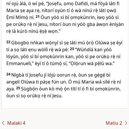
ní ojú àlá, ó wí pé, “Josẹfu, ọmọ Dafidi, má fòyà láti fi
Maria ṣe aya rẹ, nítorí oyún tí ó wà nínú rẹ̀ láti ọwọ́
Ẹ̀mí Mímọ́ ni.
21
Òun yóò sì bí ọmọkùnrin, ìwọ yóò sì
pe orúkọ rẹ̀ ní Jesu, nítorí òun ni yóò gba àwọn ènìyàn
rẹ̀ là kúrò nínú ẹ̀ṣẹ̀ wọn.”
22
Gbogbo nǹkan wọ̀nyí sì ṣẹ láti mú ọ̀rọ̀ Olúwa ṣẹ èyí
tí a sọ láti ẹnu wòlíì rẹ̀ wá pé:
23
“Wúńdíá kan yóò
lóyún, yóò sì bí ọmọkùnrin kan, yóò sì pe orúkọ rẹ̀ ní
Emmanueli,” èyí tí ó túmọ̀ sí, “Ọlọ́run wà pẹ̀lú wa.”
24
Nígbà tí Josẹfu jí lójú oorun rẹ̀, òun ṣe gẹ́gẹ́ bí
angẹli Olúwa ti pàṣẹ fún un. Ó mú Maria wá sílé rẹ̀ ní
aya.
25
Ṣùgbọ́n òun kò mọ̀ ọ́n títí tí ó fi bí ọmọkùnrin,
òun sì sọ orúkọ rẹ̀ ní Jesu.
Malaki 4
Matiu 2