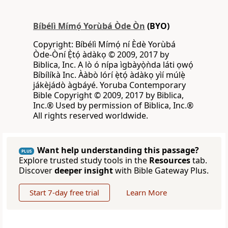
Bíbélì Mímọ́ Yorùbá Òde Òn
(BYO)
Copyright: Bíbélì Mímọ́ ní Èdè Yorùbá
Òde-Òní Ẹ̀tọ́ àdàkọ © 2009, 2017 by
Biblica, Inc. A lò ó nípa ìgbàyọ̀ǹda láti ọwọ́
Bíbílíkà Inc. Ààbò lórí ẹ̀tọ́ àdàkọ yìí múlẹ̀
jákèjádò àgbáyé. Yoruba Contemporary
Bible Copyright © 2009, 2017 by Biblica,
Inc.® Used by permission of Biblica, Inc.®
All rights reserved worldwide.
Want help understanding this passage?
PLUS
Explore trusted study tools in the
Resources
tab.
Discover
deeper insight
with Bible Gateway Plus.
Start 7-day free trial
Learn More