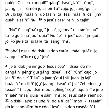
guiéeˊ Galilea, cangáiñˉ gángˉ dseaˋ i̱ laˈóˈˋ rúngˈˋ,
jaangˋ i̱ siiˋ Simón jo̱ siiˋbɨr Tʉ́ˆ cajo̱, jo̱ jaangˋguɨ i̱ siiˋ
Dɨ́ˆ. Jo̱ lajɨˋ huáaiñˈˉ do taaiñ˜ ta˜ feáˋ ˈmáaˊ fɨˊ dsíiˊ jmɨ́ˋ
quiáˈˉ e sáiñˈˊ ˈñʉˋ.
19
Jo̱ Jesús casɨ́ˈˉreiñˈ jo̱ cajíñˈˉ:
—ˈNʉ́ˈˋ ñilíingˉnaˈ có̱o̱ˈ˜ jnea˜, jo̱ jnea˜ nicuǿøˆø ˈnʉ́ˈˋ
ta˜ e guiáˆnaˈ júuˆ quiáˈˉ Fidiéeˇ fɨˊ jee˜ dseaˋ jmɨgüíˋ,
jo̱ lɨ́ɨbˊjiʉ e ta˜ jo̱ la lɨ́ɨˊ ta˜ sángˈˊ ˈñʉˋ.
20
Jo̱baˈ i̱ dseaˋ do dsifɨˊ ladob catʉ́rˋ ˈmáaˊ quiáˈrˉ jo̱
cangolíimˆbre có̱o̱ˈ˜ Jesús.
21
Jo̱ tɨˊ dobɨjiʉ nɨngóoˊ Jesús có̱o̱ˈ˜ i̱ dseaˋ do mɨ˜
cangáiñˉ jiéngˈˋguɨ gángˉ dseaˋ i̱ laˈóˈˋ rúmˈˋ cajo̱, jo̱
jaaiñˈˋ do siirˋ Tiáa˜ jo̱ jaangˋguɨ i̱ siiˋ Juan. Jo̱ lajɨˋ
huáaiñˈˉ do lɨ́ɨiñˊ jó̱o̱ˊ jaangˋ dseañʉˈˋ i̱ siiˋ Zebedeo. Jo̱
teáaiñˈ˜ fɨˊ co̱o̱ˋ dsíiˊ móoˊ co̱lɨɨng˜ có̱o̱ˈ˜ tiquiáˈrˆ e jmo
ˈrˊ jaléˈˋ ˈmáaˊ quiáˈˉ e sáiñˈˊ ˈñʉˋ. Jo̱ Jesús catǿˈˉreiñˈ do,
22
jo̱ dsifɨˊ lajo̱b caˈuøøiñˈˋ do e fɨˊ dsíiˊ móoˊ lɨ˜ teáaiñˈ˜
do jo̱ cangolíimˉbre có̱o̱ˈ˜ Jesús, jo̱ dob caseáaiñˊ i̱