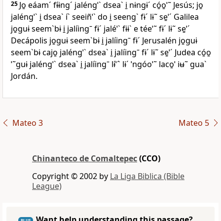
25
Jo̱ eáamˊ fɨ́ɨngˊ jaléngˈˋ dseaˋ i̱ nɨngɨˊ có̱o̱ˈ˜ Jesús; jo̱
jaléngˈˋ i̱ dseaˋ íˋ seeiñˈˋ do i̱ seengˋ fɨˊ lɨ˜ se̱ˈˊ Galilea
jo̱guɨ seemˋbɨ i̱ jalíingˉ fɨˊ jaléˈˋ fɨɨˋ e téeˈ˜ fɨˊ lɨ˜ se̱ˈˊ
Decápolis jo̱guɨ seemˋbɨ i̱ jalíingˉ fɨˊ Jerusalén jo̱guɨ
seemˋbɨ cajo̱ jaléngˈˋ dseaˋ i̱ jalíingˉ fɨˊ lɨ˜ se̱ˈˊ Judea có̱o̱
ˈ˜guɨ jaléngˈˋ dseaˋ i̱ jalíingˉ lɨ́ˈˆ lɨˊ ˈngóoˈ˜ laco̱ˈ iʉ˜ guaˋ
Jordán.
Mateo 3
Mateo 5
Chinanteco de Comaltepec
(CCO)
Copyright © 2002 by
La Liga Biblica (Bible
League)
Want help understanding this passage?
PLUS