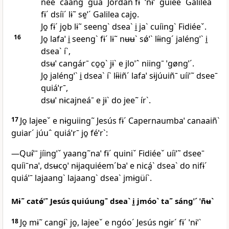
néeˊ cáangˋ guaˋ Jordán fɨˊ ˈnɨˈˋ guiéeˊ Galilea
fɨˊ dsíiˊ lɨ˜ se̱ˈˊ Galilea cajo̱.
Jo̱ fɨˊ jo̱b lɨ˜ seengˋ dseaˋ i̱ jaˋ cuíingˋ Fidiéeˇ.
16
Jo̱ lafaˈ i̱ seengˋ fɨˊ lɨ˜ nʉʉˋ sǿˈˋ lɨ́ɨngˊ jaléngˈˋ i̱
dseaˋ íˋ,
dsʉˈ cangárˉ co̱o̱ˋ jɨˋ e jloˈˆ niingˉ ˈgøngˈˊ.
Jo̱ jaléngˈˋ i̱ dseaˋ íˋ lɨ́ɨiñˊ lafaˈ sɨjúuiñˉ uíiˈ˜ dseeˉ
quiáˈrˉ,
dsʉˈ nɨcajneáˉ e jɨˋ do jee˜ írˋ.
17
Jo̱ lajeeˇ e nɨguiing˜ Jesús fɨˊ Capernaumbaˈ canaaiñˋ
guiarˊ júuˆ quiáˈrˉ jo̱ féˈrˋ:
—Quɨ́ˈˉ jíingˈˇ yaang˜naˈ fɨˊ quiniˇ Fidiéeˇ uíiˈ˜ dseeˉ
quíiˉnaˈ, dsʉco̱ˈ nɨjaquiéemˊbaˈ e nicá̱ˋ dseaˋ do nifɨˊ
quiáˈˉ lajaangˋ lajaangˋ dseaˋ jmɨgüíˋ.
Mɨ˜ catǿˈˉ Jesús quiúungˉ dseaˋ i̱ jmóoˋ ta˜ sángˈˊ ˈñʉˋ
18
Jo̱ mɨ˜ cangɨ́ˋ jo̱, lajeeˇ e ngóoˊ Jesús ngɨrˊ fɨˊ ˈnɨˈˋ