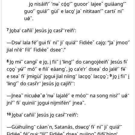
jo̱ nisáiñˈˊ ˈnʉˋ có̱o̱ˈ˜ guoorˋ lajeeˇ guiáangˈ˜
guoˈˊ guiáˈˆ güíˋ e laco̱ˈ jaˋ nitɨtaanˈ˜ cartɨˊ ni˜
uǿˆ.
7
Jo̱baˈ cañíiˋ Jesús jo̱ casɨ́ˈˉreiñˈ:
—Dsʉˈ lala féˈˋguɨ fɨˊ ni˜ jiˋ quiáˈˉ Fidiéeˇ cajo̱: “Jaˋ jmooˈˋ
jial niˈéˉ Fíiˈˋ Fidiéeˇ dseeˉ.”
8
Jo̱ mɨ˜ cangɨ́ˋ e jo̱, i̱ fii˜ i̱ ˈlɨngˈˆ do cangojéeiñˋ Jesús fɨˊ
co̱o̱ˋ yʉ́ˈˆ móˈˋ e ñíiˊ eáangˊ, jo̱ caˈeˈrˊ dseaˋ do jaléˈˋ fɨɨˋ
e seaˋ fɨˊ jmɨgüíˋ jo̱guɨ jial niingˉ laco̱o̱ˋ laco̱o̱ˋ;
9
jo̱ i̱ fii˜ i̱
ˈlɨngˈˆ do casɨ́ˈrˉ Jesús jo̱ cajíñˈˉ:
—Jnea˜ nicuǿøˆø ˈnʉˋ lajaléˈˋ e móoˈˉ na song nisiˈˆ uǿˉ
jníˈˆ fɨˊ quiniiˉ jo̱guɨ nijmifénˈˊ jnea˜.
10
Jo̱baˈ cañíiˋ Jesús jo̱ casɨ́ˈˉreiñˈ:
—Güɨhuíingˉ cáanˋn, Satanás, dsʉco̱ˈ fɨˊ ni˜ jiˋ quiáˈˉ
Fidiéeˇ féˈˋguɨ: “Jí̱i̱ˈ˜ Fidiéeˇ dseaˋ guiing˜ ñifɨ́ˉbingˈ