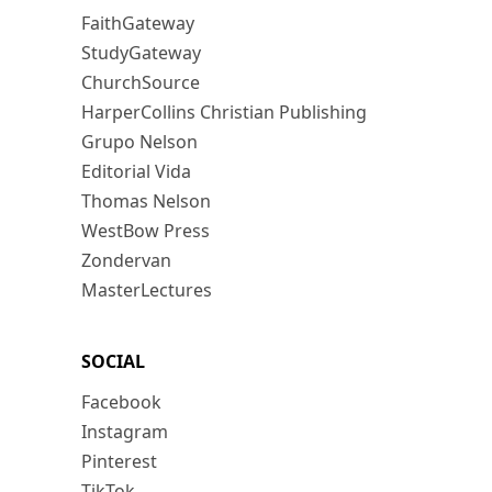
FaithGateway
StudyGateway
ChurchSource
HarperCollins Christian Publishing
Grupo Nelson
Editorial Vida
Thomas Nelson
WestBow Press
Zondervan
MasterLectures
SOCIAL
Facebook
Instagram
Pinterest
TikTok