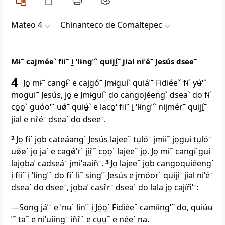
Mateo 4
Chinanteco de Comaltepec
Mɨ˜ cajméeˋ fii˜ i̱ ˈlɨngˈˆ quijí̱ˉ jial niˈéˉ Jesús dseeˉ
4
Jo̱ mɨ˜ cangɨ́ˋ e cajgóˉ Jmɨguíˋ quiáˈˉ Fidiéeˇ fɨˊ yʉ́ˈˆ
mogui˜ Jesús, jo̱ e Jmɨguíˋ do cangojéengˋ dseaˋ do fɨˊ
co̱o̱ˋ guóoˈ˜ uǿˉ quiʉ̱́ˋ e laco̱ˈ fii˜ i̱ ˈlɨngˈˆ nijmérˉ quijí̱ˉ
jial e niˈéˉ dseaˋ do dseeˉ.
2
Jo̱ fɨˊ jo̱b cateáangˋ Jesús lajeeˇ tu̱lóˉ jmɨɨ˜ jo̱guɨ tu̱lóˉ
uǿøˋ jo̱ jaˋ e cagǿˈrˋ jí̱i̱ˈ˜ co̱o̱ˋ lajeeˇ jo̱. Jo̱ mɨ˜ cangɨ́ˋguɨ
lajo̱baˈ cadseáˉ jmɨˈaaiñˉ.
3
Jo̱ lajeeˇ jo̱b cangoquiéengˊ
i̱ fii˜ i̱ ˈlɨngˈˆ do fɨˊ lɨ˜ singˈˊ Jesús e jmóorˋ quijí̱ˉ jial niˈéˉ
dseaˋ do dseeˉ, jo̱baˈ casɨ́ˈrˉ dseaˋ do lala jo̱ cajíñˈˉ:
—Song jáˈˉ e ˈnʉˋ lɨnˈˊ i̱ Jó̱o̱ˊ Fidiéeˇ camɨ́ɨngˈ˜ do, quiʉ́ʉ
ˈ˜ ta˜ e niˈuíingˉ iñíˈˆ e cu̱u̱˜ e néeˊ na.