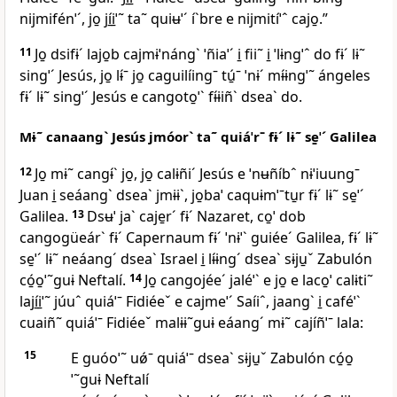
nijmifénˈˊ, jo̱ jí̱i̱ˈ˜ ta˜ quiʉˈˊ íˋbre e nijmitíˈˆ cajo̱.”
11
Jo̱ dsifɨˊ lajo̱b cajmɨˈnángˋ ˈñiaˈˊ i̱ fii˜ i̱ ˈlɨngˈˆ do fɨˊ lɨ˜
singˈˊ Jesús, jo̱ lɨ́ˉ jo̱ caguilíingˉ tú̱ˉ ˈnɨˊ mɨ́ɨngˈ˜ ángeles
fɨˊ lɨ˜ singˈˊ Jesús e cangoto̱ˈˋ fɨ́ɨiñˋ dseaˋ do.
Mɨ˜ canaangˋ Jesús jmóorˋ ta˜ quiáˈrˉ fɨˊ lɨ˜ se̱ˈˊ Galilea
12
Jo̱ mɨ˜ cangɨ́ˋ jo̱, jo̱ calɨñiˊ Jesús e ˈnʉñíbˆ nɨˈiuungˉ
Juan i̱ seáangˋ dseaˋ jmɨɨˋ, jo̱baˈ caquɨmˈˉtu̱r fɨˊ lɨ˜ se̱ˈˊ
Galilea.
13
Dsʉˈ jaˋ caje̱rˊ fɨˊ Nazaret, co̱ˈ dob
cangogüeárˋ fɨˊ Capernaum fɨˊ ˈnɨˈˋ guiéeˊ Galilea, fɨˊ lɨ˜
se̱ˈˊ lɨ˜ neáangˊ dseaˋ Israel i̱ lɨ́ɨngˊ dseaˋ sɨju̱ˇ Zabulón
có̱o̱ˈ˜guɨ Neftalí.
14
Jo̱ cangojéeˊ jaléˈˋ e jo̱ e laco̱ˈ calɨti˜
lají̱i̱ˈ˜ júuˆ quiáˈˉ Fidiéeˇ e cajmeˈˊ Saíiˆ, jaangˋ i̱ caféˈˋ
cuaiñ˜ quiáˈˉ Fidiéeˇ malɨɨ˜guɨ eáangˊ mɨ˜ cajíñˈˉ lala:
15
E guóoˈ˜ uǿˉ quiáˈˉ dseaˋ sɨju̱ˇ Zabulón có̱o̱
ˈ˜guɨ Neftalí