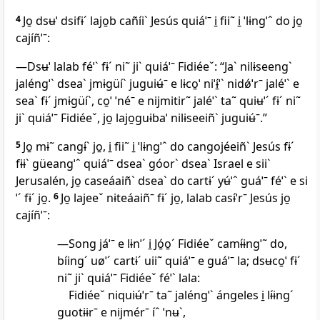
4
Jo̱ dsʉˈ dsifɨˊ lajo̱b cañíiˋ Jesús quiáˈˉ i̱ fii˜ i̱ ˈlɨngˈˆ do jo̱
cajíñˈˉ:
—Dsʉˈ lalab féˈˋ fɨˊ ni˜ jiˋ quiáˈˉ Fidiéeˇ: “Jaˋ nilɨseengˋ
jaléngˈˋ dseaˋ jmɨgüíˋ juguiʉ́ˉ e lɨco̱ˈ niˈɨ̱́ˈˋ nidǿˈrˉ jaléˈˋ e
seaˋ fɨˊ jmɨgüíˋ, co̱ˈ ˈnéˉ e nijmitir˜ jaléˈˋ ta˜ quiʉˈˊ fɨˊ ni˜
jiˋ quiáˈˉ Fidiéeˇ, jo̱ lajo̱guɨbaˈ nilɨseeiñˋ juguiʉ́ˉ.”
5
Jo̱ mɨ˜ cangɨ́ˋ jo̱, i̱ fii˜ i̱ ˈlɨngˈˆ do cangojéeiñˋ Jesús fɨˊ
fɨɨˋ güeangˈˆ quiáˈˉ dseaˋ góorˋ dseaˋ Israel e siiˋ
Jerusalén, jo̱ caseáaiñˋ dseaˋ do cartɨˊ yʉ́ˈˆ guáˈˉ féˈˋ e si
ˈˊ fɨˊ jo̱.
6
Jo̱ lajeeˇ nɨteáaiñˉ fɨˊ jo̱, lalab casɨ́ˈrˉ Jesús jo̱
cajíñˈˉ:
—Song jáˈˉ e lɨnˈˊ i̱ Jó̱o̱ˊ Fidiéeˇ camɨ́ɨngˈ˜ do,
bíingˊ uøˈˊ cartɨˊ uii˜ quiáˈˉ e guáˈˉ la; dsʉco̱ˈ fɨˊ
ni˜ jiˋ quiáˈˉ Fidiéeˇ féˈˋ lala:
Fidiéeˇ niquiʉ́ˈrˉ ta˜ jaléngˈˋ ángeles i̱ lɨ́ɨngˊ
guotɨɨrˉ e nijmérˉ íˆ ˈnʉˋ,