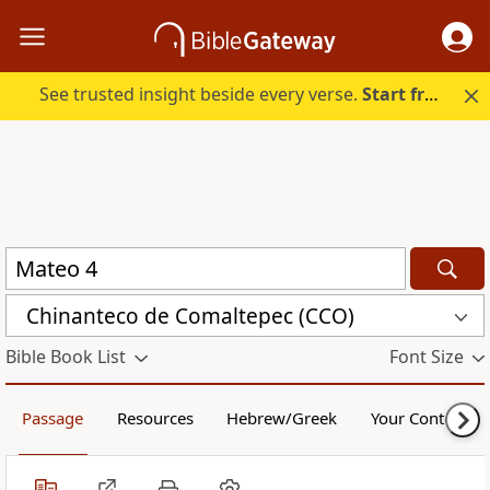
See trusted insight beside every verse.
Start free.
Chinanteco de Comaltepec (CCO)
Bible Book List
Font Size
Passage
Resources
Hebrew/Greek
Your Content