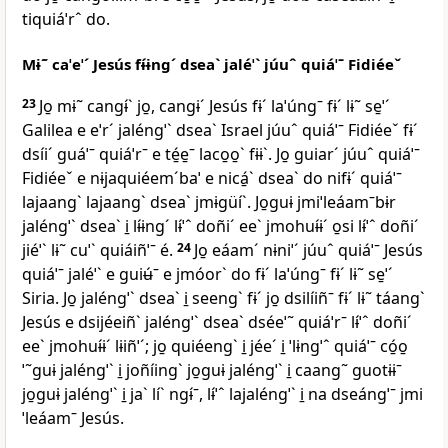
tiquiáˈrˆ do.
Mɨ˜ caˈeˈˊ Jesús fɨ́ɨngˊ dseaˋ jaléˈˋ júuˆ quiáˈˉ Fidiéeˇ
23
Jo̱ mɨ˜ cangɨ́ˋ jo̱, cangɨˊ Jesús fɨˊ laˈúngˉ fɨˊ lɨ˜ se̱ˈˊ
Galilea e eˈrˊ jaléngˈˋ dseaˋ Israel júuˆ quiáˈˉ Fidiéeˇ fɨˊ
dsíiˊ guáˈˉ quiáˈrˉ e té̱e̱ˉ laco̱o̱ˋ fɨɨˋ. Jo̱ guiarˊ júuˆ quiáˈˉ
Fidiéeˇ e nɨjaquiéemˊbaˈ e nicá̱ˋ dseaˋ do nifɨˊ quiáˈˉ
lajaangˋ lajaangˋ dseaˋ jmɨgüíˋ. Jo̱guɨ jmiˈleáamˉbɨr
jaléngˈˋ dseaˋ i̱ lɨ́ɨngˊ lɨ́ˈˆ doñiˊ eeˋ jmohuɨ́ɨˊ o̱si lɨ́ˈˆ doñiˊ
jiéˈˋ lɨ˜ cuˈˋ quiáiñˈˉ é.
24
Jo̱ eáamˊ nɨniˈˊ júuˆ quiáˈˉ Jesús
quiáˈˉ jaléˈˋ e guiʉ́ˉ e jmóorˋ do fɨˊ laˈúngˉ fɨˊ lɨ˜ se̱ˈˊ
Siria. Jo̱ jaléngˈˋ dseaˋ i̱ seengˋ fɨˊ jo̱ dsilíiñˉ fɨˊ lɨ˜ táangˋ
Jesús e dsijéeiñˋ jaléngˈˋ dseaˋ dséeˈ˜ quiáˈrˉ lɨ́ˈˆ doñiˊ
eeˋ jmohuɨ́ɨˊ lɨiñˈˊ; jo̱ quiéengˋ i̱ jéeˊ i̱ ˈlɨngˈˆ quiáˈˉ có̱o̱
ˈ˜guɨ jaléngˈˋ i̱ joñíingˋ jo̱guɨ jaléngˈˋ i̱ caang˜ guotɨɨˉ
jo̱guɨ jaléngˈˋ i̱ jaˋ líˋ ngɨ́ˉ, lɨ́ˈˆ lajaléngˈˋ i̱ na dseángˈˉ jmi
ˈleáamˉ Jesús.