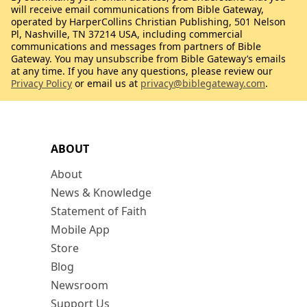
will receive email communications from Bible Gateway,
operated by HarperCollins Christian Publishing, 501 Nelson
Pl, Nashville, TN 37214 USA, including commercial
communications and messages from partners of Bible
Gateway. You may unsubscribe from Bible Gateway’s emails
at any time. If you have any questions, please review our
Privacy Policy
or email us at
privacy@biblegateway.com
.
ABOUT
About
News & Knowledge
Statement of Faith
Mobile App
Store
Blog
Newsroom
Support Us