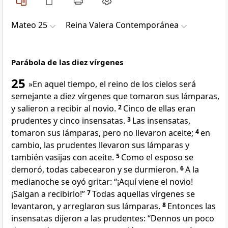
Mateo 25
Reina Valera Contemporánea
Parábola de las diez vírgenes
25
»En aquel tiempo, el reino de los cielos será
semejante a diez vírgenes que tomaron sus lámparas,
y salieron a recibir al novio.
2
Cinco de ellas eran
prudentes y cinco insensatas.
3
Las insensatas,
tomaron sus lámparas, pero no llevaron aceite;
4
en
cambio, las prudentes llevaron sus lámparas y
también vasijas con aceite.
5
Como el esposo se
demoró, todas cabecearon y se durmieron.
6
A la
medianoche se oyó gritar: “¡Aquí viene el novio!
¡Salgan a recibirlo!”
7
Todas aquellas vírgenes se
levantaron, y arreglaron sus lámparas.
8
Entonces las
insensatas dijeron a las prudentes: “Dennos un poco