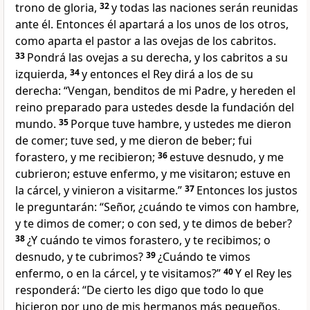
trono de gloria,
32
y todas las naciones serán reunidas
ante él. Entonces él apartará a los unos de los otros,
como aparta el pastor a las ovejas de los cabritos.
33
Pondrá las ovejas a su derecha, y los cabritos a su
izquierda,
34
y entonces el Rey dirá a los de su
derecha: “Vengan, benditos de mi Padre, y hereden el
reino preparado para ustedes desde la fundación del
mundo.
35
Porque tuve hambre, y ustedes me dieron
de comer; tuve sed, y me dieron de beber; fui
forastero, y me recibieron;
36
estuve desnudo, y me
cubrieron; estuve enfermo, y me visitaron; estuve en
la cárcel, y vinieron a visitarme.”
37
Entonces los justos
le preguntarán: “Señor, ¿cuándo te vimos con hambre,
y te dimos de comer; o con sed, y te dimos de beber?
38
¿Y cuándo te vimos forastero, y te recibimos; o
desnudo, y te cubrimos?
39
¿Cuándo te vimos
enfermo, o en la cárcel, y te visitamos?”
40
Y el Rey les
responderá: “De cierto les digo que todo lo que
hicieron por uno de mis hermanos más pequeños,