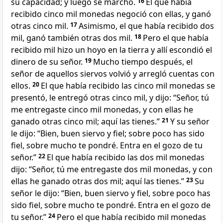
su capacidad; y luego se marchó.
16
El que había
recibido cinco mil monedas negoció con ellas, y ganó
otras cinco mil.
17
Asimismo, el que había recibido dos
mil, ganó también otras dos mil.
18
Pero el que había
recibido mil hizo un hoyo en la tierra y allí escondió el
dinero de su señor.
19
Mucho tiempo después, el
señor de aquellos siervos volvió y arregló cuentas con
ellos.
20
El que había recibido las cinco mil monedas se
presentó, le entregó otras cinco mil, y dijo: “Señor, tú
me entregaste cinco mil monedas, y con ellas he
ganado otras cinco mil; aquí las tienes.”
21
Y su señor
le dijo: “Bien, buen siervo y fiel; sobre poco has sido
fiel, sobre mucho te pondré. Entra en el gozo de tu
señor.”
22
El que había recibido las dos mil monedas
dijo: “Señor, tú me entregaste dos mil monedas, y con
ellas he ganado otras dos mil; aquí las tienes.”
23
Su
señor le dijo: “Bien, buen siervo y fiel, sobre poco has
sido fiel, sobre mucho te pondré. Entra en el gozo de
tu señor.”
24
Pero el que había recibido mil monedas