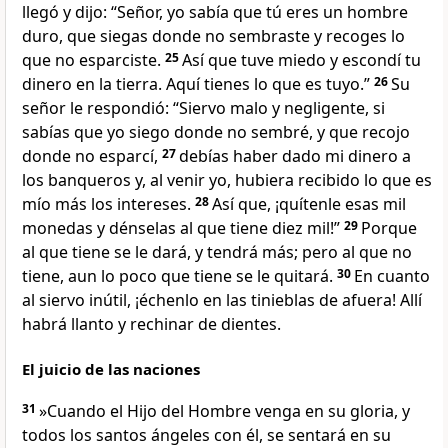
llegó y dijo: “Señor, yo sabía que tú eres un hombre
duro, que siegas donde no sembraste y recoges lo
que no esparciste.
25
Así que tuve miedo y escondí tu
dinero en la tierra. Aquí tienes lo que es tuyo.”
26
Su
señor le respondió: “Siervo malo y negligente, si
sabías que yo siego donde no sembré, y que recojo
donde no esparcí,
27
debías haber dado mi dinero a
los banqueros y, al venir yo, hubiera recibido lo que es
mío más los intereses.
28
Así que, ¡quítenle esas mil
monedas y dénselas al que tiene diez mil!”
29
Porque
al que tiene se le dará, y tendrá más; pero al que no
tiene, aun lo poco que tiene se le quitará.
30
En cuanto
al siervo inútil, ¡échenlo en las tinieblas de afuera! Allí
habrá llanto y rechinar de dientes.
El juicio de las naciones
31
»Cuando el Hijo del Hombre venga en su gloria, y
todos los santos ángeles con él,
se sentará en su