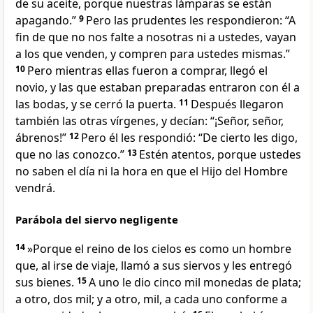
de su aceite, porque nuestras lámparas se están
apagando.”
9
Pero las prudentes les respondieron: “A
fin de que no nos falte a nosotras ni a ustedes, vayan
a los que venden, y compren para ustedes mismas.”
10
Pero mientras ellas fueron a comprar, llegó el
novio, y las que estaban preparadas entraron con él a
las bodas, y se cerró la puerta.
11
Después llegaron
también las otras vírgenes, y decían: “¡Señor, señor,
ábrenos!”
12
Pero él les respondió: “De cierto les digo,
que no las conozco.”
13
Estén atentos, porque ustedes
no saben el día ni la hora en que el Hijo del Hombre
vendrá.
Parábola del siervo negligente
14
»Porque el reino de los cielos es como un hombre
que, al irse de viaje, llamó a sus siervos y les entregó
sus bienes.
15
A uno le dio cinco mil monedas de plata;
a otro, dos mil; y a otro, mil, a cada uno conforme a