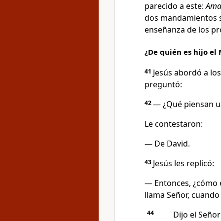
parecido a este:
Amar
dos mandamientos se
enseñanza de los pr
¿De quién es hijo el 
41
Jesús abordó a los
preguntó:
42
— ¿Qué piensan us
Le contestaron:
— De David.
43
Jesús les replicó:
— Entonces, ¿cómo es
llama Señor, cuando 
44
Dijo el Señor