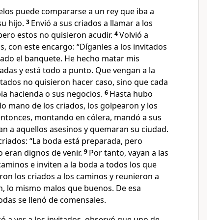
cielos puede compararse a un rey que iba a
u hijo.
3
Envió a sus criados a llamar a los
 pero estos no quisieron acudir.
4
Volvió a
s, con este encargo: “Díganles a los invitados
ado el banquete. He hecho matar mis
adas y está todo a punto. Que vengan a la
itados no quisieron hacer caso, sino que cada
pia hacienda o sus negocios.
6
Hasta hubo
o mano de los criados, los golpearon y los
 entonces, montando en cólera, mandó a sus
n a aquellos asesinos y quemaran su ciudad.
criados: “La boda está preparada, pero
o eran dignos de venir.
9
Por tanto, vayan a las
caminos e inviten a la boda a todos los que
eron los criados a los caminos y reunieron a
n, lo mismo malos que buenos. De esa
odas se llenó de comensales.
ó a ver a los invitados, observó que uno de