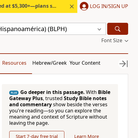
300+—plans start under $6/month.
LOG IN/SIGN UP
(Hispanoamérica) (BLPH)
Font Size
Resources
Hebrew/Greek
Your Content
Go deeper in this passage.
With
Bible
PLUS
Gateway Plus
, trusted
Study Bible notes
and commentary
show beside the verses
you're reading—so you can explore the
meaning and context of Scripture without
leaving the page.
Start 7-day free trial
Learn More