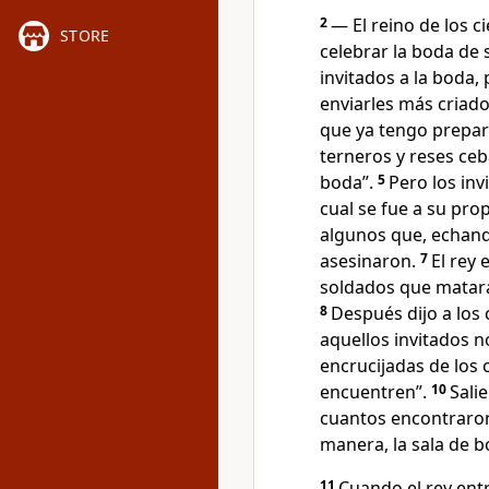
2
— El reino de los 
STORE
celebrar la boda de s
invitados a la boda,
enviarles más criado
que ya tengo prepar
terneros y reses ceb
boda”.
5
Pero los inv
cual se fue a su pro
algunos que, echand
asesinaron.
7
El rey
soldados que matara
8
Después dijo a los 
aquellos invitados n
encrucijadas de los 
encuentren”.
10
Sali
cuantos encontraro
manera, la sala de b
11
Cuando el rey entr