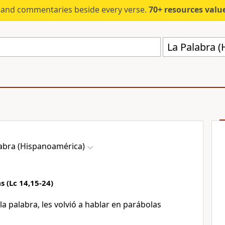
s and commentaries beside every verse.
70+ resources valued at $5,
La Palabra 
labra (Hispanoamérica)
s (Lc 14,15-24)
a palabra, les volvió a hablar en parábolas