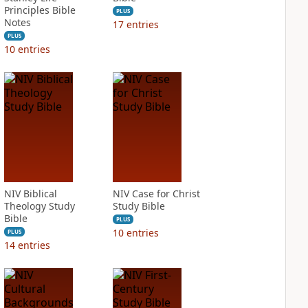
Principles Bible
PLUS
Notes
17
entries
PLUS
10
entries
NIV Biblical
NIV Case for Christ
Theology Study
Study Bible
Bible
PLUS
10
entries
PLUS
14
entries