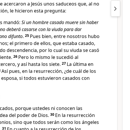
e acercaron a Jesús unos saduceos que, al no
ión, le hicieron esta pregunta:
és mandó:
Si un hombre casado muere sin haber
ano deberá casarse con la viuda para dar
ano difunto
.
25
Pues bien, entre nosotros hubo
os; el primero de ellos, que estaba casado,
do descendencia, por lo cual su viuda se casó
iente.
26
Pero lo mismo le sucedió al
ercero, y así hasta los siete.
27
La última en
8
Así pues, en la resurrección, ¿de cuál de los
 esposa, si todos estuvieron casados con
:
ados, porque ustedes ni conocen las
idea del poder de Dios.
30
En la resurrección
nios, sino que todos serán como los ángeles
.
31
En cuanto a la resurrección de los