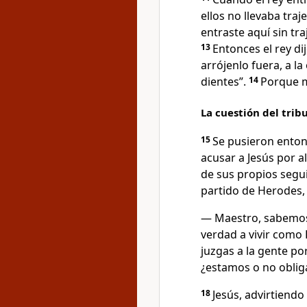
ellos no llevaba traj
entraste aquí sin tra
13
Entonces el rey di
arrójenlo fuera, a la 
dientes”.
14
Porque m
La cuestión del trib
15
Se pusieron enton
acusar a Jesús por a
de sus propios segui
partido de Herodes, 
— Maestro, sabemos 
verdad a vivir como 
juzgas a la gente por
¿estamos o no oblig
18
Jesús, advirtiendo