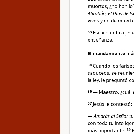
muertos, ¿no han leí
Abrahán, el Dios de Is
vivos y no de muerto
33
Escuchando a Jesú
enseñanza.
El mandamiento más 
34
Cuando los fariseo
saduceos, se reunier
la ley, le preguntó 
36
— Maestro, ¿cuál 
37
Jesús le contestó:
—
Amarás al Señor tu
con toda tu inteligen
más importante.
39