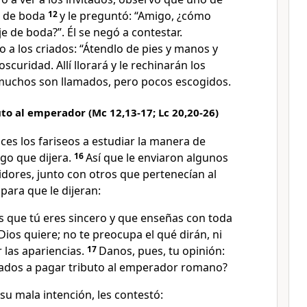
e de boda
12
y le preguntó: “Amigo, ¿cómo
je de boda?”. Él se negó a contestar.
jo a los criados: “Átendlo de pies y manos y
oscuridad. Allí llorará y le rechinarán los
uchos son llamados, pero pocos escogidos.
uto al emperador (Mc 12,13-17; Lc 20,20-26)
ces los fariseos a estudiar la manera de
lgo que dijera.
16
Así que le enviaron algunos
dores, junto con otros que pertenecían al
para que le dijeran:
que tú eres sincero y que enseñas con toda
Dios quiere; no te preocupa el qué dirán, ni
 las apariencias.
17
Danos, pues, tu opinión:
ados a pagar tributo al emperador romano?
 su mala intención, les contestó: