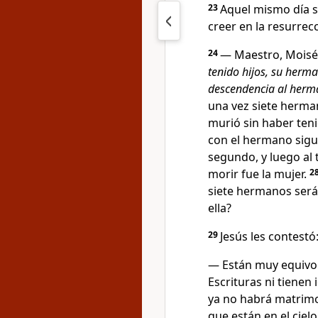
23
Aquel mismo día s
creer en la resurrecc
24
— Maestro, Mois
tenido hijos, su herm
descendencia al herm
una vez siete herman
murió sin haber teni
con el hermano sigu
segundo, y luego al t
morir fue la mujer.
2
siete hermanos será
ella?
29
Jesús les contestó
— Están muy equivoc
Escrituras ni tienen 
ya no habrá matrimo
que están en el cielo