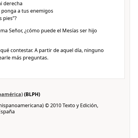
mi derecha
o ponga a tus enemigos
s pies”?
lama Señor, ¿cómo puede el Mesías ser hijo
qué contestar. A partir de aquel día, ninguno
tearle más preguntas.
oamérica)
(BLPH)
 hispanoamericana) © 2010 Texto y Edición,
 España