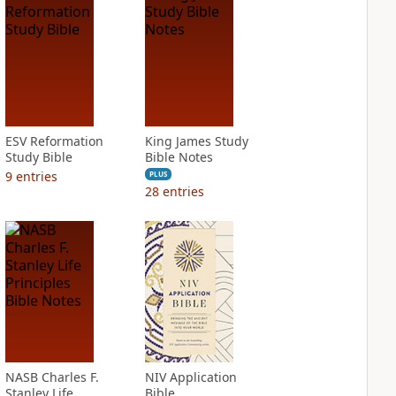
ESV Reformation
King James Study
Study Bible
Bible Notes
9
entries
PLUS
28
entries
NASB Charles F.
NIV Application
Stanley Life
Bible