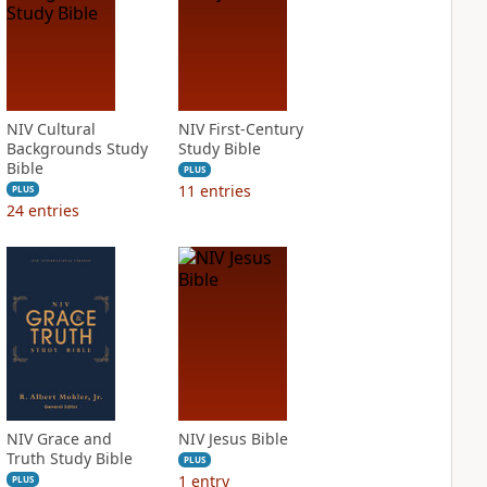
NIV Cultural
NIV First-Century
Backgrounds Study
Study Bible
Bible
PLUS
11
entries
PLUS
24
entries
NIV Grace and
NIV Jesus Bible
Truth Study Bible
PLUS
1
entry
PLUS