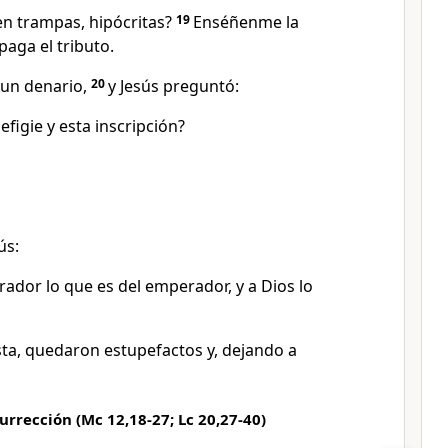
n trampas, hipócritas?
19
Enséñenme la
aga el tributo.
 un denario,
20
y Jesús preguntó:
efigie y esta inscripción?
ús:
ador lo que es del emperador, y a Dios lo
sta, quedaron estupefactos y, dejando a
surrección (Mc 12,18-27; Lc 20,27-40)