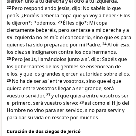
sienten
uno a tu derecha y el otro a tu izquierda.
22
Pero respondiendo Jesús, dijo:
No sabéis lo que
pedís. ¿Podéis beber la copa
que yo voy a beber?
Ellos
le dijeron*: Podemos.
23
Él les dijo*:
Mi copa
ciertamente beberéis
, pero sentarse a mi derecha y a
mi
izquierda no es mío el concederlo, sino que es para
quienes
ha sido preparado por mi Padre
.
24
Al oír
esto
,
los diez se indignaron contra los dos hermanos.
25
Pero Jesús, llamándolos junto a sí, dijo:
Sabéis que
los gobernantes de los gentiles se enseñorean de
ellos, y que los grandes ejercen autoridad sobre ellos.
26
No ha de ser así entre vosotros, sino que el que
quiera entre vosotros llegar a ser grande, será
vuestro servidor
,
27
y el que quiera entre vosotros ser
el primero, será vuestro siervo;
28
así como el Hijo del
Hombre
no vino para ser servido
, sino para servir y
para dar su vida en rescate por muchos.
Curación de dos ciegos de Jericó