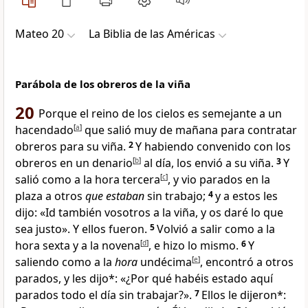
Mateo 20
La Biblia de las Américas
Parábola de los obreros de la viña
20
Porque el reino de los cielos
es semejante a un
hacendado
[
a
]
que salió muy de mañana para contratar
obreros para su viña
.
2
Y habiendo convenido con los
obreros en un denario
[
b
]
al día, los envió a su viña.
3
Y
salió como a la hora tercera
[
c
]
, y vio parados en la
plaza a otros
que estaban
sin trabajo;
4
y a estos les
dijo: «Id también vosotros a la viña, y os daré lo que
sea justo». Y ellos fueron.
5
Volvió a salir como a la
hora sexta y a la novena
[
d
]
, e hizo lo mismo.
6
Y
saliendo como a la
hora
undécima
[
e
]
, encontró a otros
parados, y les dijo*: «¿Por qué habéis estado aquí
parados todo el día sin trabajar?».
7
Ellos le dijeron*: