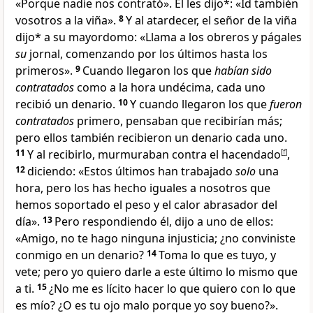
«Porque nadie nos contrató». Él les dijo*: «Id también
vosotros a la viña».
8
Y al atardecer
, el señor de la viña
dijo* a su mayordomo
: «Llama a los obreros y págales
su
jornal, comenzando por los últimos hasta los
primeros».
9
Cuando llegaron los que
habían sido
contratados
como a la hora undécima, cada uno
recibió un denario.
10
Y cuando llegaron los que
fueron
contratados
primero, pensaban que recibirían más;
pero ellos también recibieron un denario cada uno.
11
Y al recibirlo, murmuraban contra el hacendado
[
f
]
,
12
diciendo: «Estos últimos han trabajado
solo
una
hora, pero los has hecho iguales a nosotros que
hemos soportado el peso y el calor abrasador del
día
».
13
Pero respondiendo él, dijo a uno de ellos:
«Amigo
, no te hago ninguna injusticia; ¿no conviniste
conmigo en un denario?
14
Toma lo que es tuyo, y
vete; pero yo quiero darle a este último lo mismo que
a ti.
15
¿No me es lícito hacer lo que quiero con lo que
es mío? ¿O es tu ojo malo
porque yo soy bueno?».