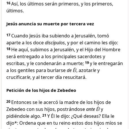
16
Así, los últimos serán primeros, y los primeros,
últimos
.
Jesús anuncia su muerte por tercera vez
17
Cuando Jesús iba subiendo a Jerusalén, tomó
aparte a los doce
discípulos
, y por el camino les dijo:
18
He aquí, subimos a Jerusalén, y el Hijo del Hombre
será entregado
a los principales sacerdotes y
escribas, y le condenarán a muerte;
19
y le entregarán
a los gentiles
para burlarse
de Él
, azotar
le
y
crucificar
le
, y al tercer día resucitará
.
Petición de los hijos de Zebedeo
20
Entonces se le acercó la madre de los hijos de
Zebedeo
con sus hijos, postrándose
ante Él
y
pidiéndole algo.
21
Y Él le dijo:
¿Qué deseas?
Ella le
dijo*: Ordena que en tu reino estos dos hijos míos se