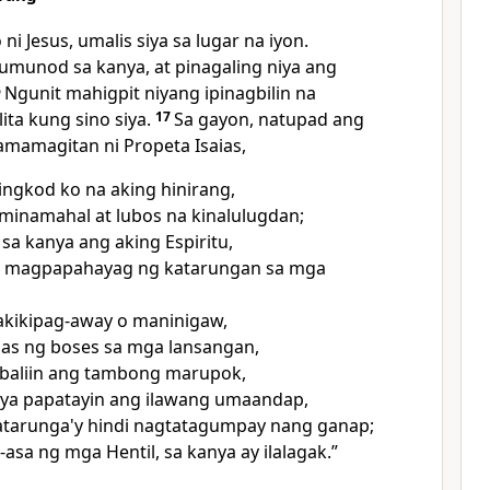
i Jesus, umalis siya sa lugar na iyon.
munod sa kanya, at pinagaling niya ang
6
Ngunit mahigpit niyang ipinagbilin na
ta kung sino siya.
17
Sa gayon, natupad ang
pamamagitan ni Propeta Isaias,
ingkod ko na aking hinirang,
minamahal at lubos na kinalulugdan;
sa kanya ang aking Espiritu,
ng magpapahayag ng katarungan sa mga
akikipag-away o maninigaw,
aas ng boses sa mga lansangan,
abaliin ang tambong marupok,
niya papatayin ang ilawang umaandap,
tarunga'y hindi nagtatagumpay nang ganap;
-asa ng mga Hentil, sa kanya ay ilalagak.”