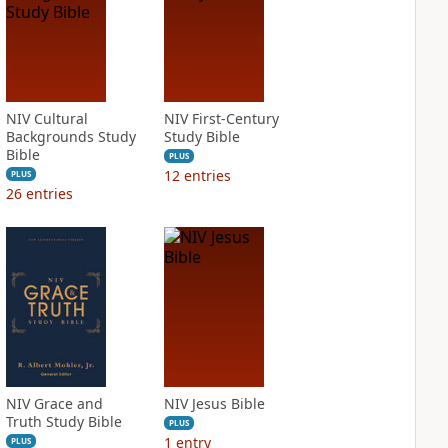
NIV Cultural
NIV First-Century
Backgrounds Study
Study Bible
Bible
PLUS
12
entries
PLUS
26
entries
NIV Grace and
NIV Jesus Bible
Truth Study Bible
PLUS
1
entry
PLUS