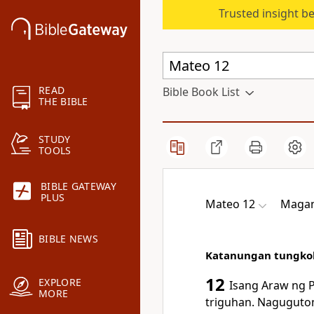
Trusted insight b
READ
Bible Book List
THE BIBLE
STUDY
TOOLS
BIBLE GATEWAY
PLUS
Mateo 12
Magand
BIBLE NEWS
Katanungan tungko
12
EXPLORE
Isang
Araw ng P
MORE
triguhan. Naguguto