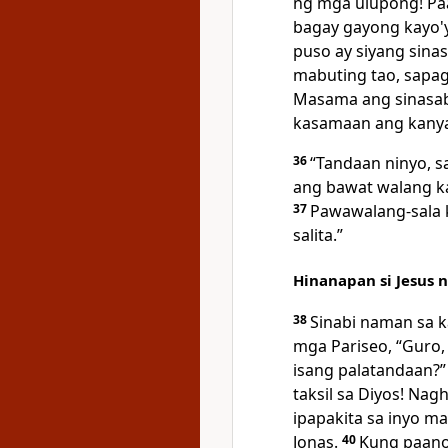
ng mga ulupong! P
bagay gayong kayo
puso ay siyang sinas
mabuting tao, sapa
Masama ang sinasab
kasamaan ang kany
36
“Tandaan ninyo, 
ang bawat walang ka
37
Pawawalang-sala 
salita.”
Hinanapan si Jesus 
38
Sinabi
naman sa ka
mga Pariseo, “Guro,
isang palatandaan?”
taksil sa Diyos! Na
ipapakita sa inyo m
Jonas.
40
Kung
paanon