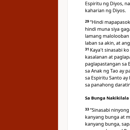
Espiritu ng Diyos, 
kaharian ng Diyos.
29
“Hindi
mapapasok 
hindi muna siya gag
lamang malolooban 
laban sa akin, at a
31
Kaya't sinasabi 
kasalanan at paglap
paglapastangan sa E
sa Anak ng Tao ay p
sa Espiritu Santo ay
sa panahong daratin
Sa Bunga Nakikilala
33
“Sinasabi
ninyong
kanyang bunga at 
kanyang bunga, sapa