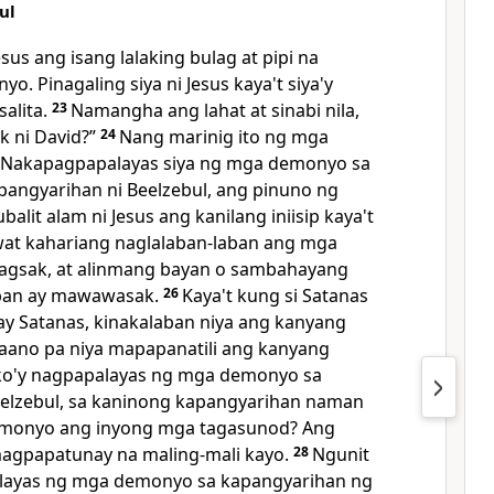
ul
sus ang isang lalaking bulag at pipi na
o. Pinagaling siya ni Jesus kaya't siya'y
alita.
23
Namangha ang lahat at sinabi nila,
k ni David?”
24
Nang
marinig ito ng mga
a, “Nakapagpapalayas siya ng mga demonyo sa
angyarihan ni Beelzebul, ang pinuno ng
ubalit alam ni Jesus ang kanilang iniisip kaya't
awat kahariang naglalaban-laban ang mga
gsak, at alinmang bayan o sambahayang
laban ay mawawasak.
26
Kaya't kung si Satanas
y Satanas, kinakalaban niya ang kanyang
 paano pa niya mapapanatili ang kanyang
ko'y nagpapalayas ng mga demonyo sa
eelzebul, sa kaninong kapangyarihan naman
emonyo ang inyong mga tagasunod? Ang
magpapatunay na maling-mali kayo.
28
Ngunit
layas ng mga demonyo sa kapangyarihan ng