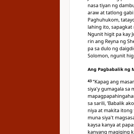
nasa tiyan ng dambu
araw at tatlong gabi 
Paghuhukom, tatayo 
lahing ito, sapagkat
Ngunit higit pa kay J
rin ang Reyna ng She
pa sa dulo ng daig
Solomon, ngunit hig
Ang Pagbabalik ng 
43
“Kapag ang masama
siya'y gumagala sa
mapagpapahingahan
sa sarili, ‘Babalik 
niya at makita itong
muna siya't magsas
kaysa kanya at papas
kanyang magiging k