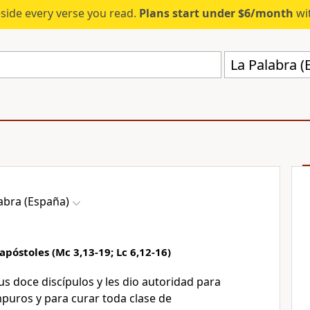
eside every verse you read.
Plans start under $6/month
wit
La Palabra (
abra (España)
apóstoles (Mc 3,13-19; Lc 6,12-16)
us doce discípulos y les dio autoridad para
mpuros y para curar toda clase de