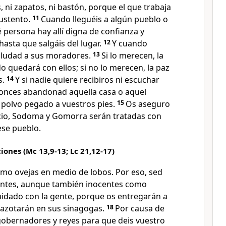
, ni zapatos, ni bastón, porque el que trabaja
ustento.
11
Cuando lleguéis a algún pueblo o
 persona hay allí digna de confianza y
asta que salgáis del lugar.
12
Y cuando
saludad a sus moradores.
13
Si lo merecen, la
o quedará con ellos; si no lo merecen, la paz
s.
14
Y si nadie quiere recibiros ni escuchar
tonces abandonad aquella casa o aquel
 polvo pegado a vuestros pies.
15
Os aseguro
uicio, Sodoma y Gomorra serán tratadas con
se pueblo.
ones (Mc 13,9-13; Lc 21,12-17)
omo ovejas en medio de lobos. Por eso, sed
entes, aunque también inocentes como
idado con la gente, porque os entregarán a
 azotarán en sus sinagogas.
18
Por causa de
 gobernadores y reyes para que deis vuestro