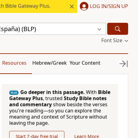
h Bible Gateway Plus.
LOG IN/SIGN UP
España) (BLP)
Font Size
Resources
Hebrew/Greek
Your Content
Go deeper in this passage.
With
Bible
PLUS
Gateway Plus
, trusted
Study Bible notes
and commentary
show beside the verses
you're reading—so you can explore the
meaning and context of Scripture without
leaving the page.
Start 7-day free trial
Learn More