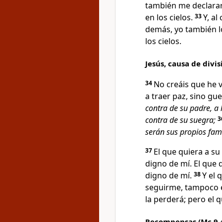
también me declarar
en los cielos.
33
Y, al
demás, yo también l
los cielos.
Jesús, causa de divis
34
No creáis que he v
a traer paz, sino gue
contra de su padre, a 
contra de su suegra;
3
serán sus propios fami
37
El que quiera a s
digno de mí. El que q
digno de mí.
38
Y el 
seguirme, tampoco e
la perderá; pero el q
Recompensas (Mc 9,41