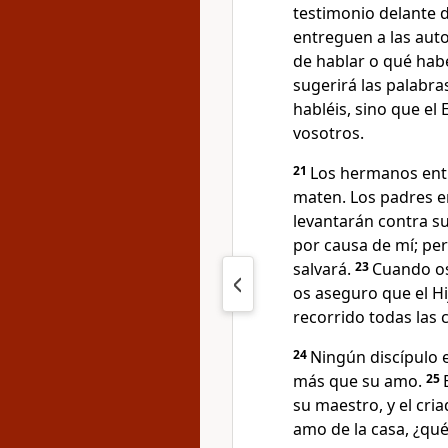
testimonio delante d
entreguen a las aut
de hablar o qué hab
sugerirá las palabra
habléis, sino que el
vosotros.
21
Los hermanos ent
maten. Los padres en
levantarán contra su
por causa de mí; per
salvará.
23
Cuando os
os aseguro que el H
recorrido todas las 
24
Ningún discípulo 
más que su amo.
25
su maestro, y el cri
amo de la casa, ¿qué