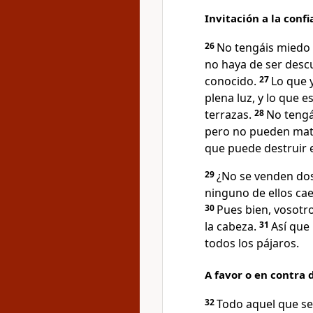
Invitación a la confi
26
No tengáis miedo 
no haya de ser descu
conocido.
27
Lo que 
plena luz, y lo que 
terrazas.
28
No tengá
pero no pueden mata
que puede destruir e
29
¿No se venden do
ninguno de ellos cae
30
Pues bien, vosotro
la cabeza.
31
Así que
todos los pájaros.
A favor o en contra d
32
Todo aquel que se