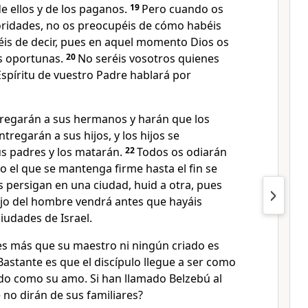
e ellos y de los paganos.
19
Pero cuando os
oridades, no os preocupéis de cómo habéis
éis de decir, pues en aquel momento Dios os
s oportunas.
20
No seréis vosotros quienes
 Espíritu de vuestro Padre hablará por
regarán a sus hermanos y harán que los
tregarán a sus hijos, y los hijos se
s padres y los matarán.
22
Todos os odiarán
o el que se mantenga firme hasta el fin se
 persigan en una ciudad, huid a otra, pues
ijo del hombre vendrá antes que hayáis
ciudades de Israel.
es más que su maestro ni ningún criado es
Bastante es que el discípulo llegue a ser como
ado como su amo. Si han llamado Belzebú al
 no dirán de sus familiares?