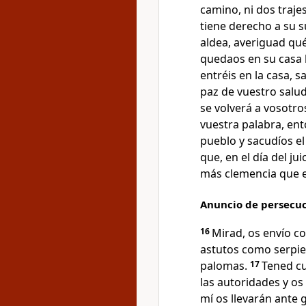
camino, ni dos trajes
tiene derecho a su s
aldea, averiguad qué
quedaos en su casa h
entréis en la casa, 
paz de vuestro salud
se volverá a vosotro
vuestra palabra, en
pueblo y sacudíos el
que, en el día del j
más clemencia que e
Anuncio de persecuci
16
Mirad, os envío c
astutos como serpi
palomas.
17
Tened cu
las autoridades y os
mí os llevarán ante