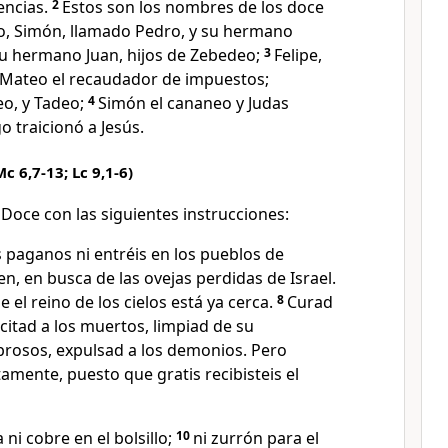
ncias.
2
Estos son los nombres de los doce
ro, Simón, llamado Pedro, y su hermano
su hermano Juan, hijos de Zebedeo;
3
Felipe,
Mateo el recaudador de impuestos;
eo, y Tadeo;
4
Simón el cananeo y Judas
go traicionó a Jesús.
c 6,7-13; Lc 9,1-6)
 Doce con las siguientes instrucciones:
 paganos ni entréis en los pueblos de
en, en busca de las ovejas perdidas de Israel.
 el reino de los cielos está ya cerca.
8
Curad
citad a los muertos, limpiad de su
prosos, expulsad a los demonios. Pero
amente, puesto que gratis recibisteis el
 ni cobre en el bolsillo;
10
ni zurrón para el