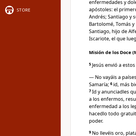
enfermedades y dole
apóstoles: el prime
STORE
Andrés; Santiago y 
Bartolomé, Tomás y 
Santiago, hijo de Alf
Iscariote, el que lue
Misión de los Doce (M
5
Jesús envió a estos
— No vayáis a países
Samaría;
6
id, más bi
7
Id y anunciadles que
a los enfermos, resu
enfermedad a los le
hacedlo todo gratuit
poder.
9
No llevéis oro, plata