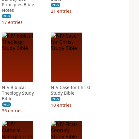
Principles Bible
PLUS
Notes
21
entries
PLUS
17
entries
NIV Biblical
NIV Case for Christ
Theology Study
Study Bible
Bible
PLUS
10
entries
PLUS
36
entries