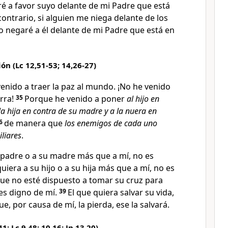
é a favor suyo delante de mi Padre que está
 contrario, si alguien me niega delante de los
o negaré a él delante de mi Padre que está en
ión (Lc 12,51-53; 14,26-27)
enido a traer la paz al mundo. ¡No he venido
rra!
35
Porque he venido a poner
al hijo
en
la hija en contra de su madre y a la nuera en
6
de manera que
los enemigos de cada uno
liares
.
u padre o a su madre más que a mí, no es
uiera a su hijo o a su hija más que a mí, no es
que no esté dispuesto a tomar su cruz para
s digno de mí.
39
El que quiera salvar su vida,
ue, por causa de mí, la pierda, ese la salvará.
; Lc 9,48; 10,16; Jn 13,20)