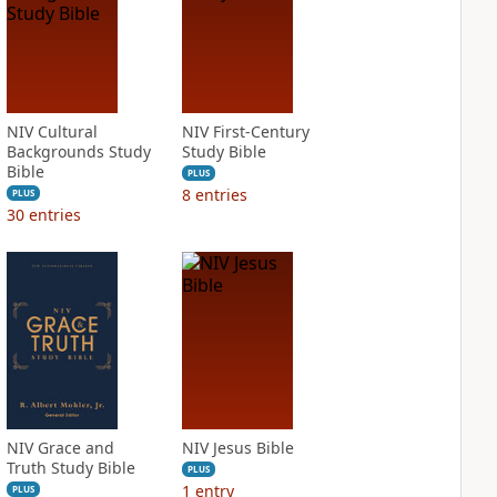
NIV Cultural
NIV First-Century
Backgrounds Study
Study Bible
Bible
PLUS
8
entries
PLUS
30
entries
NIV Grace and
NIV Jesus Bible
Truth Study Bible
PLUS
1
entry
PLUS