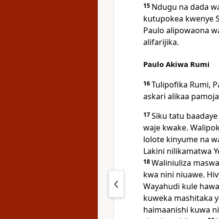
15
Ndugu na dada wal
kutupokea kwenye S
Paulo alipowaona w
alifarijika.
Paulo Akiwa Rumi
16
Tulipofika Rumi, P
askari alikaa pamoj
17
Siku tatu baadaye
waje kwake. Walipok
lolote kinyume na w
Lakini nilikamatwa
18
Waliniuliza maswa
kwa nini niuawe. Hi
Wayahudi kule hawak
kuweka mashitaka ya
haimaanishi kuwa 