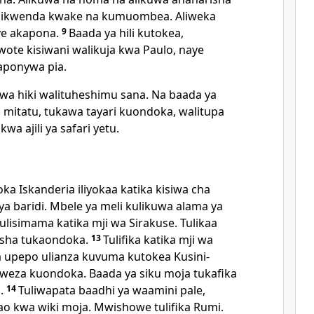
 alikwenda kwake na kumuombea. Aliweka
ye akapona.
9
Baada ya hili kutokea,
te kisiwani walikuja kwa Paulo, naye
aponywa pia.
iwa hiki walituheshimu sana. Na baada ya
 mitatu, tukawa tayari kuondoka, walitupa
 kwa ajili ya safari yetu.
oka Iskanderia iliyokaa katika kisiwa cha
ya baridi. Mbele ya meli kulikuwa alama ya
ulisimama katika mji wa Sirakuse. Tulikaa
kisha tukaondoka.
13
Tulifika katika mji wa
ta upepo ulianza kuvuma kutokea Kusini-
liweza kuondoka. Baada ya siku moja tukafika
i.
14
Tuliwapata baadhi ya waamini pale,
o kwa wiki moja. Mwishowe tulifika Rumi.