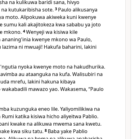
sha na kulikuwa baridi sana, hivyo
na kutukaribisha sote.
3
Paulo alikusanya
i ya moto. Alipokuwa akiweka kuni kwenye
sumu kali akajitokeza kwa sababu ya joto
e mkono.
4
Wenyeji wa kisiwa kile
ananing'inia kwenye mkono wa Paulo,
lazima ni mwuaji! Hakufa baharini, lakini
ku'ngutia nyoka kwenye moto na hakudhurika.
avimba au ataanguka na kufa. Walisubiri na
da mrefu, lakini hakuna kibaya
o wakabadili mawazo yao. Wakasema, “Paulo
a kuzunguka eneo lile. Yaliyomilikiwa na
 Rumi katika kisiwa hicho aliyeitwa Pablio.
mbani kwake na alikuwa mwema sana kwetu.
ake kwa siku tatu.
8
Baba yake Pablio
na. Alikuwa na homa na alikuwa anaharisha