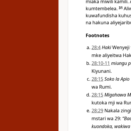
miaka miwili kamili.
kumtembelea.
31
Al
kuwafundisha kuhusu
na hakuna aliyejari
Footnotes
28:4
Haki
Wenyeji 
mke aliyeitwa H
28:10-11
miungu p
Kiyunani.
28:15
Soko la Apio
wa Rumi.
28:15
Migahawa Mi
kutoka mji wa Ru
28:29
Nakala zin
mstari wa 29:
“Ba
kuondoka, wakiwa