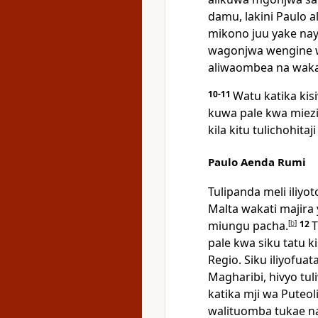
damu, lakini Paulo
mikono juu yake na
wagonjwa wengine wo
aliwaombea na wak
10-11
Watu katika kis
kuwa pale kwa miezi
kila kitu tulichohitaji
Paulo Aenda Rumi
Tulipanda meli iliyot
Malta wakati majira 
miungu pacha.
[
b
]
12
T
pale kwa siku tatu 
Regio. Siku iliyofua
Magharibi, hivyo tu
katika mji wa Puteol
walituomba tukae na