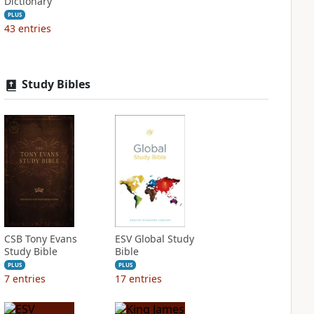
Dictionary
PLUS
43
entries
Study Bibles
CSB Tony Evans
ESV Global Study
Study Bible
Bible
PLUS
PLUS
7
entries
17
entries