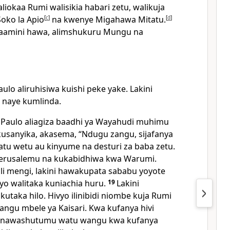
iokaa Rumi walisikia habari zetu, walikuja
oko la Apio
[
c
]
na kwenye Migahawa Mitatu.
[
d
]
aamini hawa, alimshukuru Mungu na
aulo aliruhisiwa kuishi peke yake. Lakini
a naye kumlinda.
 Paulo aliagiza baadhi ya Wayahudi muhimu
usanyika, akasema, “Ndugu zangu, sijafanya
atu wetu au kinyume na desturi za baba zetu.
 Yerusalemu na kukabidhiwa kwa Warumi.
li mengi, lakini hawakupata sababu yoyote
vyo walitaka kuniachia huru.
19
Lakini
utaka hilo. Hivyo ilinibidi niombe kuja Rumi
ngu mbele ya Kaisari. Kwa kufanya hivi
ninawashutumu watu wangu kwa kufanya