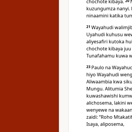
chochote kibaya.
20
kuzungumza nanyi. 
ninaamini katika tuma
21
Wayahudi walimjib
Uyahudi kuhusu wew
aliyesafiri kutoka h
chochote kibaya juu
Tunafahamu kuwa wat
23
Paulo na Wayahudi
hiyo Wayahudi wengi
Aliwaambia kwa sik
Mungu. Alitumia She
kuwashawishi kumw
alichosema, lakini 
wenyewe na wakaanz
zaidi: “Roho Mtakati
Isaya, aliposema,