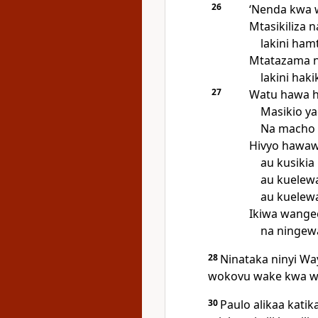
26
‘Nenda kwa 
Mtasikiliza na
lakini ham
Mtatazama n
lakini hak
27
Watu hawa h
Masikio y
Na macho
Hivyo hawaw
au kusikia
au kuelewa
au kuelewa
Ikiwa wange
na ningew
28
Ninataka ninyi W
wokovu wake kwa wa
30
Paulo alikaa kat