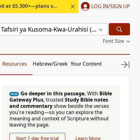
300+—plans start under $6/month.
LOG IN/SIGN UP
Agano Jipya: Tafsiri ya Kusoma-Kwa-Urahisi (TKU)
Font Size
Resources
Hebrew/Greek
Your Content
Go deeper in this passage.
With
Bible
PLUS
Gateway Plus
, trusted
Study Bible notes
and commentary
show beside the verses
you're reading—so you can explore the
meaning and context of Scripture without
leaving the page.
Start 7-day free trial
Learn More