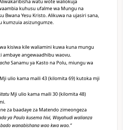
 Aliwakaribisha watu wote waliokuja
iwaambia kuhusu ufalme wa Mungu na
 Bwana Yesu Kristo. Alikuwa na ujasiri sana,
bu kumzuia asizungumze.
wa kisiwa kile waliamini kuwa kuna mungu
aki ambaye angewaadhibu waovu.
acha
Sanamu ya Kasto na Polu, miungu wa
Mji ulio kama maili 43 (kilomita 69) kutoka mji
tatu
Mji ulio kama maili 30 (kilomita 48)
mi.
gine za baadaye za Matendo zimeongeza
ada ya Paulo kusema hivi, Wayahudi walianza
 bado wanabishana wao kwa wao.”