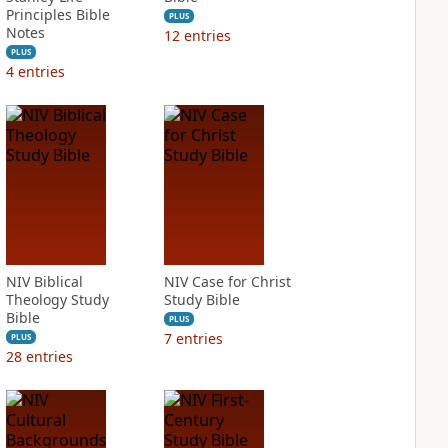
Principles Bible
PLUS
Notes
12
entries
PLUS
4
entries
NIV Biblical
NIV Case for Christ
Theology Study
Study Bible
Bible
PLUS
7
entries
PLUS
28
entries