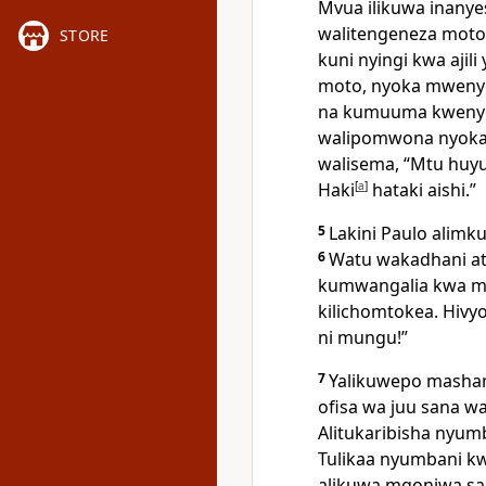
Mvua ilikuwa inanye
walitengeneza moto 
STORE
kuni nyingi kwa ajil
moto, nyoka mwenye 
na kumuuma kweny
walipomwona nyoka 
walisema, “Mtu huyu 
Haki
[
a
]
hataki aishi.”
5
Lakini Paulo alim
6
Watu wakadhani at
kumwangalia kwa mu
kilichomtokea. Hivy
ni mungu!”
7
Yalikuwepo mashamb
ofisa wa juu sana wa
Alitukaribisha nyu
Tulikaa nyumbani kw
alikuwa mgonjwa sa