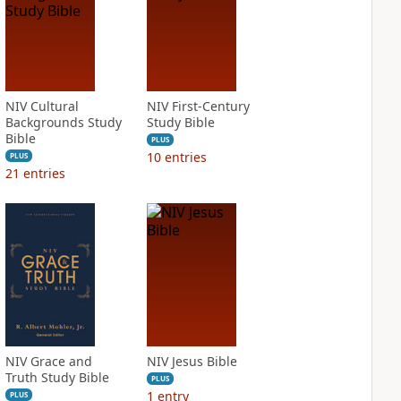
NIV Cultural
NIV First-Century
Backgrounds Study
Study Bible
Bible
PLUS
10
entries
PLUS
21
entries
NIV Grace and
NIV Jesus Bible
Truth Study Bible
PLUS
1
entry
PLUS