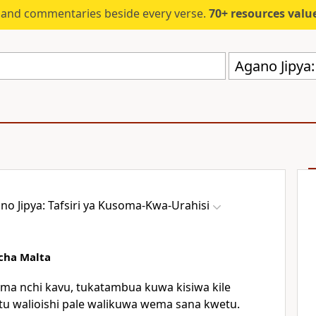
s and commentaries beside every verse.
70+ resources valued at $5,
no Jipya: Tafsiri ya Kusoma-Kwa-Urahisi
 cha Malta
ma nchi kavu, tukatambua kuwa kisiwa kile
u walioishi pale walikuwa wema sana kwetu.