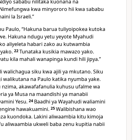
Ndiyo sababu nilitaka kuonana na
Nimefungwa kwa minyororo hii kwa sababu
ini la Israeli.”
u Paulo, “Hakuna barua tuliyoipokea kutoka
e. Hakuna ndugu yetu yeyote Myahudi
uko aliyeleta habari zako au kutwambia
 yako.
22
Tunataka kusikia mawazo yako.
u kila mahali wanapinga kundi hili jipya.”
 walichagua siku kwa ajili ya mkutano. Siku
 walikutana na Paulo katika nyumba yake.
u nzima, akawafafanulia kuhusu ufalme wa
ria ya Musa na maandishi ya manabii
amini Yesu.
24
Baadhi ya Wayahudi waliamini
wengine hawakuamini.
25
Walibishana wao
a kuondoka. Lakini aliwaambia kitu kimoja
fu aliwaambia ukweli baba zenu kupitia nabii