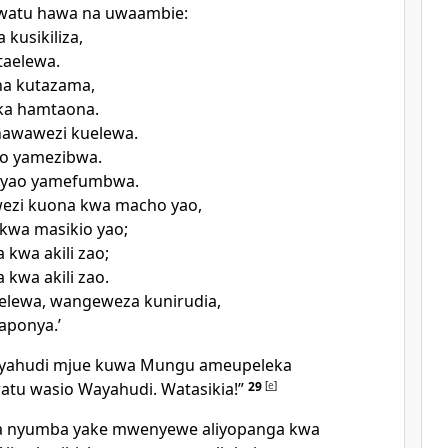
watu hawa na uwaambie:
 kusikiliza,
taelewa.
a kutazama,
ika hamtaona.
awawezi kuelewa.
ao yamezibwa.
 yao yamefumbwa.
ezi kuona kwa macho yao,
 kwa masikio yao;
 kwa akili zao;
 kwa akili zao.
elewa, wangeweza kunirudia,
aponya.’
ayahudi mjue kuwa Mungu ameupeleka
tu wasio Wayahudi. Watasikia!”
29
[
e
]
ika nyumba yake mwenyewe aliyopanga kwa