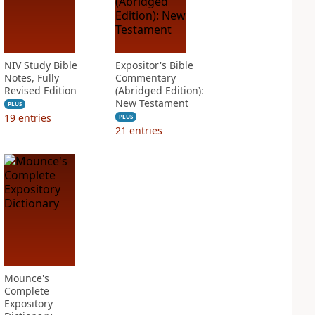
NIV Study Bible
Expositor's Bible
Notes, Fully
Commentary
Revised Edition
(Abridged Edition):
New Testament
PLUS
19
entries
PLUS
21
entries
Mounce's
Complete
Expository