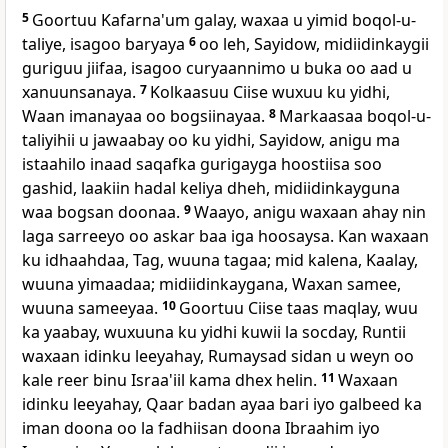
5
Goortuu Kafarna'um galay, waxaa u yimid boqol-u-
taliye, isagoo baryaya
6
oo leh, Sayidow, midiidinkaygii
guriguu jiifaa, isagoo curyaannimo u buka oo aad u
xanuunsanaya.
7
Kolkaasuu Ciise wuxuu ku yidhi,
Waan imanayaa oo bogsiinayaa.
8
Markaasaa boqol-u-
taliyihii u jawaabay oo ku yidhi, Sayidow, anigu ma
istaahilo inaad saqafka gurigayga hoostiisa soo
gashid, laakiin hadal keliya dheh, midiidinkayguna
waa bogsan doonaa.
9
Waayo, anigu waxaan ahay nin
laga sarreeyo oo askar baa iga hoosaysa. Kan waxaan
ku idhaahdaa, Tag, wuuna tagaa; mid kalena, Kaalay,
wuuna yimaadaa; midiidinkaygana, Waxan samee,
wuuna sameeyaa.
10
Goortuu Ciise taas maqlay, wuu
ka yaabay, wuxuuna ku yidhi kuwii la socday, Runtii
waxaan idinku leeyahay, Rumaysad sidan u weyn oo
kale reer binu Israa'iil kama dhex helin.
11
Waxaan
idinku leeyahay, Qaar badan ayaa bari iyo galbeed ka
iman doona oo la fadhiisan doona Ibraahim iyo