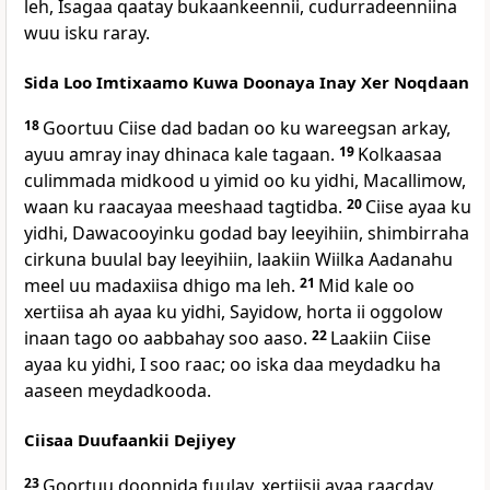
leh, Isagaa qaatay bukaankeennii, cudurradeenniina
wuu isku raray.
Sida Loo Imtixaamo Kuwa Doonaya Inay Xer Noqdaan
18
Goortuu Ciise dad badan oo ku wareegsan arkay,
ayuu amray inay dhinaca kale tagaan.
19
Kolkaasaa
culimmada midkood u yimid oo ku yidhi, Macallimow,
waan ku raacayaa meeshaad tagtidba.
20
Ciise ayaa ku
yidhi, Dawacooyinku godad bay leeyihiin, shimbirraha
cirkuna buulal bay leeyihiin, laakiin Wiilka Aadanahu
meel uu madaxiisa dhigo ma leh.
21
Mid kale oo
xertiisa ah ayaa ku yidhi, Sayidow, horta ii oggolow
inaan tago oo aabbahay soo aaso.
22
Laakiin Ciise
ayaa ku yidhi, I soo raac; oo iska daa meydadku ha
aaseen meydadkooda.
Ciisaa Duufaankii Dejiyey
23
Goortuu doonnida fuulay, xertiisii ayaa raacday.