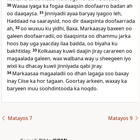
30
Waxaa iyaga ka fogaa daaqsin doofaarro badan ah
oo daaqaysa.
31
Jinniyadii ayaa baryay iyagoo leh,
Haddaad na saaraysid, noo dir daaqsinta doofaarrada
ah,
32
oo wuxuu ku yidhi, Baxa. Markaasay baxeen oo
galeen doofaarradii, oo daaqsinta oo dhammu jarka
hoos bay uga yaacday ilaa badda, oo biyaha ku
bakhtiday.
33
Kolkaasay kuwii daajin jiray carareen oo
magaalada galeen, wax walbana way u sheegeen iyo
wixii ku dhacay kuwii jinniyada qabi jiray.
34
Markaasaa magaaladii oo dhan lagaga soo baxay
inay Ciise ka hor tagaan. Goortay arkeen, waxay ka
baryeen inuu soohdintooda ka noqdo.
Matayos 7
Matayos 9