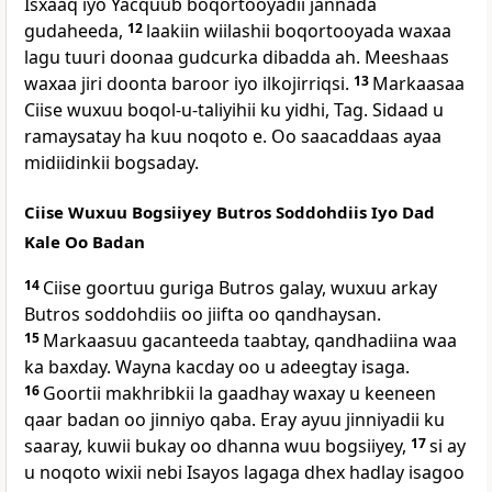
Isxaaq iyo Yacquub boqortooyadii jannada
gudaheeda,
12
laakiin wiilashii boqortooyada waxaa
lagu tuuri doonaa gudcurka dibadda ah. Meeshaas
waxaa jiri doonta baroor iyo ilkojirriqsi.
13
Markaasaa
Ciise wuxuu boqol-u-taliyihii ku yidhi, Tag. Sidaad u
ramaysatay ha kuu noqoto e. Oo saacaddaas ayaa
midiidinkii bogsaday.
Ciise Wuxuu Bogsiiyey Butros Soddohdiis Iyo Dad
Kale Oo Badan
14
Ciise goortuu guriga Butros galay, wuxuu arkay
Butros soddohdiis oo jiifta oo qandhaysan.
15
Markaasuu gacanteeda taabtay, qandhadiina waa
ka baxday. Wayna kacday oo u adeegtay isaga.
16
Goortii makhribkii la gaadhay waxay u keeneen
qaar badan oo jinniyo qaba. Eray ayuu jinniyadii ku
saaray, kuwii bukay oo dhanna wuu bogsiiyey,
17
si ay
u noqoto wixii nebi Isayos lagaga dhex hadlay isagoo