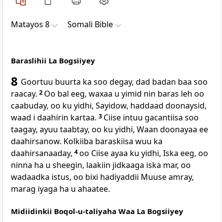
Matayos 8
Somali Bible
Baraslihii La Bogsiiyey
8
Goortuu buurta ka soo degay, dad badan baa soo
raacay.
2
Oo bal eeg, waxaa u yimid nin baras leh oo
caabuday, oo ku yidhi, Sayidow, haddaad doonaysid,
waad i daahirin kartaa.
3
Ciise intuu gacantiisa soo
taagay, ayuu taabtay, oo ku yidhi, Waan doonayaa ee
daahirsanow. Kolkiiba baraskiisa wuu ka
daahirsanaaday,
4
oo Ciise ayaa ku yidhi, Iska eeg, oo
ninna ha u sheegin, laakiin jidkaaga iska mar, oo
wadaadka istus, oo bixi hadiyaddii Muuse amray,
marag iyaga ha u ahaatee.
Midiidinkii Boqol-u-taliyaha Waa La Bogsiiyey