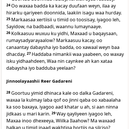
24
Oo waxaa badda ka kacay duufaan weyn, ilaa ay
hirarku qariyeen doonnida, laakiin isagu waa hurday.
25
Markaasaa xertiisii u timid oo toosisay, iyagoo leh,
Sayidow, na badbaadi, waannu lumaynaaye.
26
Kolkaasuu wuxuu ku yidhi, Maxaad u baqaysaan,
rumaysadyarayaalow? Markaasuu kacay, oo
canaantay dabaysha iyo badda, oo xawaal weyn baa
dhacday.
27
Haddaba nimankii waa yaabeen, oo waxay
isku yidhaahdeen, Waa nin caynkee ah kan xataa
dabaysha iyo badduba yeelaan?
Jinnoolayaashii Reer Gadareni
28
Goortuu yimid dhinaca kale oo dalka Gadareni,
waxaa la kulmay laba qof oo jinni qaba oo xabaalaha
ka soo baxaya, iyagoo aad khatar u ah, si aan ninna
jidkaas u mari karin.
29
Way qayliyeen iyagoo leh,
Maxaa inoo dhexeeya, Wiilka Ilaahow? Ma waxaad
halkan u timid inaad wakhtiga hortiis na silciso?