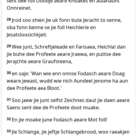
sent dee foll Doodje aeare Knoakes en aulahaunt
Onnreinet.
28
Jrod soo shien jie uk fonn bute Jeracht to senne,
oba fonn benne se jie foll Heichlerie en
Jesatsloosichkjeit.
29
Wee junt, Schreftjeleade en Farisaea, Heichla! dan
jie buhe dee Profeete aeare Jraewa, en puttse dee
Jerajchte aeare Graufsteena,
30
en saje: 'Wan wie enn onnse Fodasch aeare Doag
weare jewast, wudd wie nich Aundeel jenome ha aun
dee Profeete aea Bloot.'
31
Soo jaew jie junt selfst Zeichnes daut jie daen aeare
Saens sent dee de Profeete doot muake.
32
En jie moake june Fodasch aeare Mot foll!
33
Jie Schlange, jie jeftje Schlangebrood, woo raeakjen