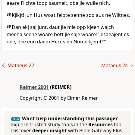
aeare Flichte toop saumelt, oba jie wulle nich.
38
Kjikjt! jun Hus woat felote senne soo aus ne Wiltnes.
39
Dan ekj saj junt, daut jie mie opp kjeen wajch
meeha seene woare bott jie saje woare: 'Jesaeajent es
dee, dee enn daem Herr sien Nome kjemt!'"
Mataeus 22
Mataeus 24
Reimer 2001
(REIMER)
Copyright © 2001 by Elmer Reimer
Want help understanding this passage?
PLUS
Explore trusted study tools in the
Resources
tab.
Discover
deeper insight
with Bible Gateway Plus.