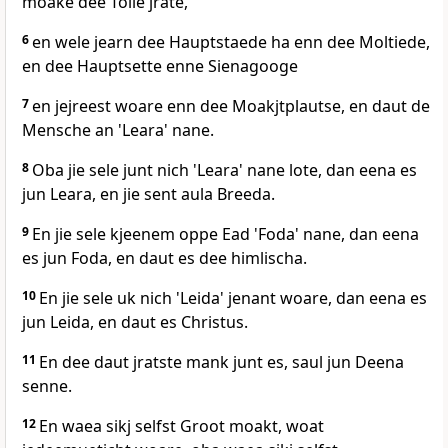
moake dee Tolle jrate,
6
en wele jearn dee Hauptstaede ha enn dee Moltiede,
en dee Hauptsette enne Sienagooge
7
en jejreest woare enn dee Moakjtplautse, en daut de
Mensche an 'Leara' nane.
8
Oba jie sele junt nich 'Leara' nane lote, dan eena es
jun Leara, en jie sent aula Breeda.
9
En jie sele kjeenem oppe Ead 'Foda' nane, dan eena
es jun Foda, en daut es dee himlischa.
10
En jie sele uk nich 'Leida' jenant woare, dan eena es
jun Leida, en daut es Christus.
11
En dee daut jratste mank junt es, saul jun Deena
senne.
12
En waea sikj selfst Groot moakt, woat