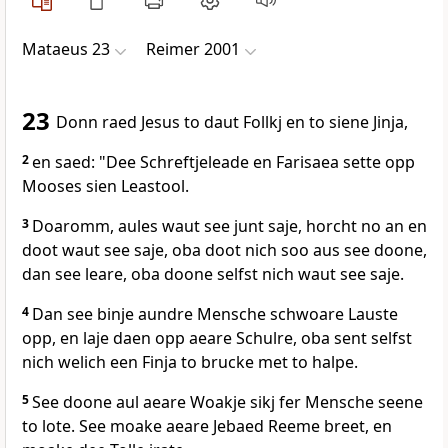
Mataeus 23
Reimer 2001
23
Donn raed Jesus to daut Follkj en to siene Jinja,
2
en saed: "Dee Schreftjeleade en Farisaea sette opp
Mooses sien Leastool.
3
Doaromm, aules waut see junt saje, horcht no an en
doot waut see saje, oba doot nich soo aus see doone,
dan see leare, oba doone selfst nich waut see saje.
4
Dan see binje aundre Mensche schwoare Lauste
opp, en laje daen opp aeare Schulre, oba sent selfst
nich welich een Finja to brucke met to halpe.
5
See doone aul aeare Woakje sikj fer Mensche seene
to lote. See moake aeare Jebaed Reeme breet, en