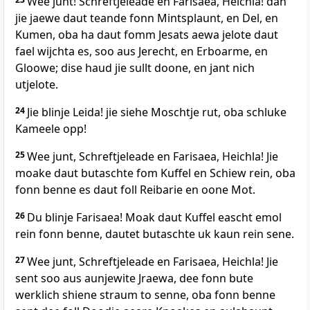
Wee junt! Schreftjeleade en Farisaea, Heichla! dan
jie jaewe daut teande fonn Mintsplaunt, en Del, en
Kumen, oba ha daut fomm Jesats aewa jelote daut
fael wijchta es, soo aus Jerecht, en Erboarme, en
Gloowe; dise haud jie sullt doone, en jant nich
utjelote.
24
Jie blinje Leida! jie siehe Moschtje rut, oba schluke
Kameele opp!
25
Wee junt, Schreftjeleade en Farisaea, Heichla! Jie
moake daut butaschte fom Kuffel en Schiew rein, oba
fonn benne es daut foll Reibarie en oone Mot.
26
Du blinje Farisaea! Moak daut Kuffel eascht emol
rein fonn benne, dautet butaschte uk kaun rein sene.
27
Wee junt, Schreftjeleade en Farisaea, Heichla! Jie
sent soo aus aunjewite Jraewa, dee fonn bute
werklich shiene straum to senne, oba fonn benne