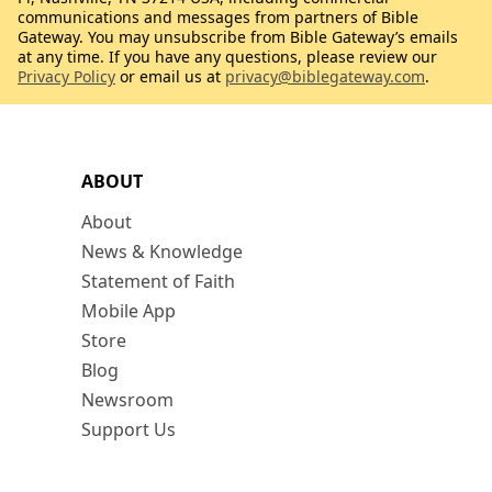
communications and messages from partners of Bible
Gateway. You may unsubscribe from Bible Gateway’s emails
at any time. If you have any questions, please review our
Privacy Policy
or email us at
privacy@biblegateway.com
.
ABOUT
About
News & Knowledge
Statement of Faith
Mobile App
Store
Blog
Newsroom
Support Us