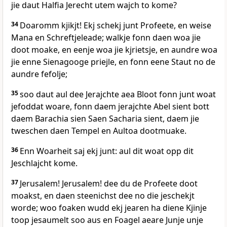
jie daut Halfia Jerecht utem wajch to kome?
34
Doaromm kjikjt! Ekj schekj junt Profeete, en weise
Mana en Schreftjeleade; walkje fonn daen woa jie
doot moake, en eenje woa jie kjrietsje, en aundre woa
jie enne Sienagooge priejle, en fonn eene Staut no de
aundre fefolje;
35
soo daut aul dee Jerajchte aea Bloot fonn junt woat
jefoddat woare, fonn daem jerajchte Abel sient bott
daem Barachia sien Saen Sacharia sient, daem jie
tweschen daen Tempel en Aultoa dootmuake.
36
Enn Woarheit saj ekj junt: aul dit woat opp dit
Jeschlajcht kome.
37
Jerusalem! Jerusalem! dee du de Profeete doot
moakst, en daen steenichst dee no die jeschekjt
worde; woo foaken wudd ekj jearen ha diene Kjinje
toop jesaumelt soo aus en Foagel aeare Junje unje