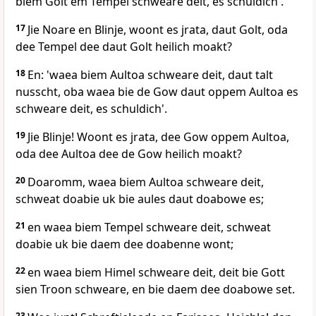
biem Golt em Tempel schweare deit, es schuldich'.
17
Jie Noare en Blinje, woont es jrata, daut Golt, oda
dee Tempel dee daut Golt heilich moakt?
18
En: 'waea biem Aultoa schweare deit, daut talt
nusscht, oba waea bie de Gow daut oppem Aultoa es
schweare deit, es schuldich'.
19
Jie Blinje! Woont es jrata, dee Gow oppem Aultoa,
oda dee Aultoa dee de Gow heilich moakt?
20
Doaromm, waea biem Aultoa schweare deit,
schweat doabie uk bie aules daut doabowe es;
21
en waea biem Tempel schweare deit, schweat
doabie uk bie daem dee doabenne wont;
22
en waea biem Himel schweare deit, deit bie Gott
sien Troon schweare, en bie daem dee doabowe set.
23