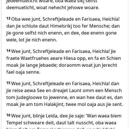
jedeemueticht woare, oba waea sikj selfst
deemueticht, woat nehecht jehowe woare.
13
Oba wee junt, Schreftjeleade en Farisaea, Heichla!
dan jie schlute daut Himelsrikj too fer Mensche; dan
jie gone selfst nich enenn, en dee, dee enenn gone
wele, lot jie nich enenn.
14
Wee junt, Schreftjeleade en Farisaea, Heichla! Jie
fraete Waetfruehes aeare Hiesa opp, en fa en Schien
moak jie lange Jebaede; doraomm woat jun Jerecht
fael oaja senne.
15
Wee junt, Schreftjeleade en Farisaea, Heichla! dan
jie reise aewa See en dreajet Launt omm een Mensch
tom Judegloowe to jewenne, en wan hee daut es, dan
moak jie am tom Halakjint, twee mol oaja aus jie sent.
16
Wee junt, blinje Leida, dee jie saje: 'Wan waea biem
Tempel schweare deit, daut talt nusscht, oba waea