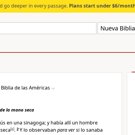
d go deeper in every passage.
Plans start under $6/mont
Nueva Biblia
Biblia de las Américas
 de la mano seca
sús en una sinagoga
; y había allí un hombre
 seca
[
a
]
.
2
Y lo observaban
para ver
si lo sanaba