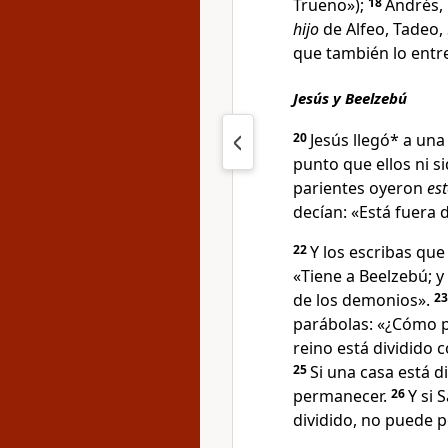
Trueno»);
18
Andrés, 
hijo
de Alfeo, Tadeo,
que también lo entr
Jesús y Beelzebú
20
Jesús llegó* a una
punto que ellos ni 
parientes
oyeron
est
decían: «Está fuera d
22
Y los escribas qu
«Tiene a Beelzebú
; 
de los demonios
».
2
parábolas
:
«¿Cómo p
reino está dividido 
25
Si una casa está d
permanecer.
26
Y si 
dividido, no puede p