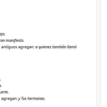
ejo.
eran manifiesto.
 antiguos agregan:
a quienes también llamó
.
n.
uerte.
. agregan:
y Tus hermanas.