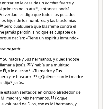
 entrar en la casa de un
hombre
fuerte y
i primero no lo ata
[
k
]
; entonces podrá
En verdad les digo que todos los pecados
los hijos de los hombres
, y las blasfemias
29
pero cualquiera que blasfeme contra el
iene jamás perdón
, sino que es culpable de
orque decían: «Tiene un espíritu inmundo».
nos de Jesús
n* Su madre y Sus hermanos, y quedándose
llamar a Jesús.
32
Y había una multitud
 Él, y le dijeron*: «Tu madre y Tus
fuera
y
te buscan».
33
«¿Quiénes son Mi madre
s dijo* Jesús.
ue estaban sentados en círculo alrededor de
n Mi madre y Mis hermanos
.
35
Porque
la voluntad de Dios
, ese es Mi hermano, y