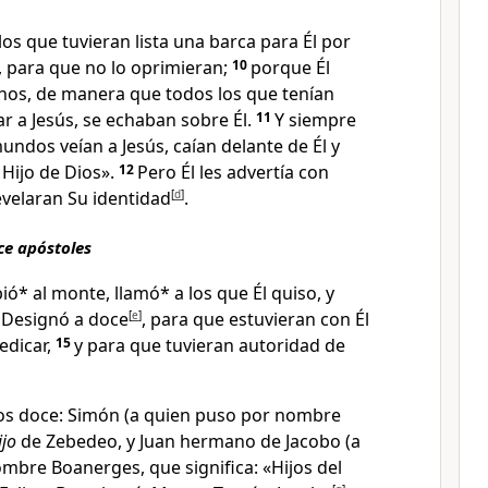
ulos que tuvieran lista una barca para Él por
, para que no lo oprimieran;
10
porque Él
hos
, de manera que todos los que tenían
ar a Jesús, se echaban sobre Él
.
11
Y siempre
mundos veían a Jesús, caían delante de Él y
 Hijo de Dios
».
12
Pero Él les advertía con
evelaran Su identidad
[
d
]
.
ce apóstoles
ió* al monte
, llamó*
a los que Él quiso, y
4
Designó a doce
[
e
]
, para que estuvieran con Él
edicar,
15
y para que tuvieran autoridad de
los doce:
Simón (a quien puso por nombre
ijo
de Zebedeo, y Juan hermano de Jacobo (a
mbre Boanerges, que significa: «Hijos del