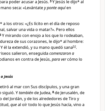
 para poder acusar a Jesús
.
3
Y Jesús le dijo* al
a mano seca:
«Levántate
y ponte aquí
en
* a los otros:
«¿Es lícito en el día de reposo
al, salvar una vida o matar?».
Pero ellos
5
Y mirando con enojo a los que lo rodeaban,
a dureza de sus corazones, le dijo* al hombre:
Y él la extendió, y su mano quedó sana
[
b
]
.
riseos salieron, enseguida
comenzaron a
rodianos
en contra de Jesús,
para ver
cómo lo
 a Jesús
etiró al mar con Sus discípulos, y una gran
o
siguió. Y
también
de Judea
,
8
de Jerusalén, de
do del Jordán, y de los alrededores de Tiro y
titud,
que
al oír todo lo que Jesús hacía, vino a