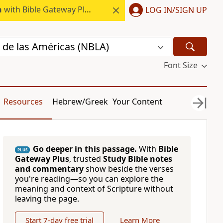
h
with Bible Gateway Plus.
LOG IN/SIGN UP
 de las Américas (NBLA)
Font Size
Resources
Hebrew/Greek
Your Content
Go deeper in this passage.
With
Bible
PLUS
Gateway Plus
, trusted
Study Bible notes
and commentary
show beside the verses
you're reading—so you can explore the
meaning and context of Scripture without
leaving the page.
Start 7-day free trial
Learn More