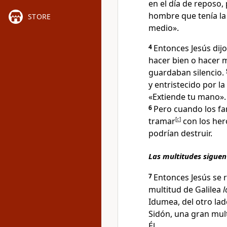
en el día de reposo,
hombre que tenía l
STORE
medio».
4
Entonces Jesús dijo
hacer bien o hacer m
guardaban silencio.
y entristecido por l
«Extiende tu mano».
6
Pero cuando los fa
tramar
[
c
]
con los he
podrían destruir.
Las multitudes siguen
7
Entonces Jesús se r
multitud de Galilea
l
Idumea
, del otro la
Sidón
, una gran mul
Él.