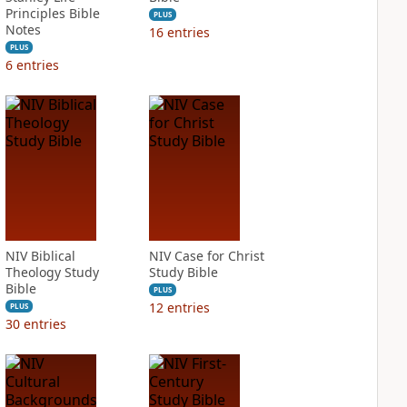
Principles Bible
PLUS
Notes
16
entries
PLUS
6
entries
NIV Biblical
NIV Case for Christ
Theology Study
Study Bible
Bible
PLUS
12
entries
PLUS
30
entries