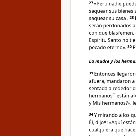
27
»Pero nadie puede
saquear sus bienes s
saquear su casa
.
28
serán perdonados a 
con que blasfemen,
Espíritu Santo no t
pecado eterno».
30
P
La madre y los herma
31
Entonces llegaro
afuera, mandaron a 
sentada alrededor de
hermanos
[
l
]
están a
y Mis hermanos?»,
le
34
Y mirando a los q
Él, dijo*:
«Aquí está
cualquiera que hace 