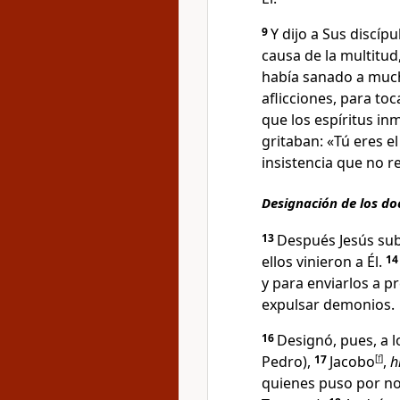
9
Y dijo a Sus discíp
causa de la multitud
había sanado a muc
aflicciones
, para toc
que los espíritus in
gritaban: «Tú eres el
insistencia que no r
Designación de los do
13
Después Jesús sub
ellos vinieron a Él.
1
y para enviarlos a pr
expulsar demonios.
16
Designó, pues, a 
Pedro),
17
Jacobo
[
f
]
,
h
quienes puso por no