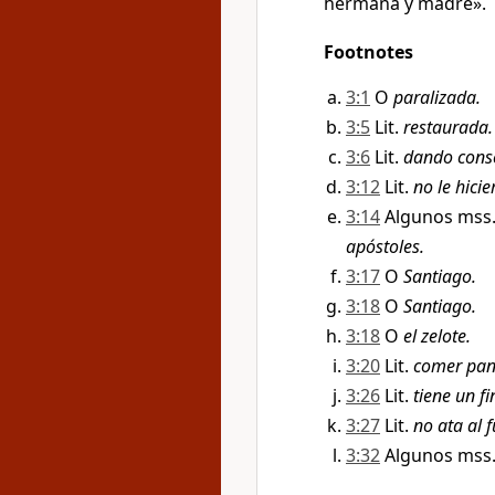
hermana y madre».
Footnotes
3:1
O
paralizada.
3:5
Lit.
restaurada.
3:6
Lit.
dando cons
3:12
Lit.
no le hici
3:14
Algunos mss.
apóstoles.
3:17
O
Santiago.
3:18
O
Santiago.
3:18
O
el zelote.
3:20
Lit.
comer pan
3:26
Lit.
tiene un fi
3:27
Lit.
no ata al f
3:32
Algunos mss