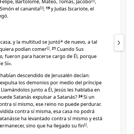
Felipe, Bartolomé, Mateo, Tomás, Jacobo
[
g
]
,
 Simón el cananita
[
h
]
;
19
y Judas Iscariote, el
egó.
 casa
, y la multitud se juntó* de nuevo
, a tal
siquiera podían comer
[
i
]
.
21
Cuando Sus
o,
fueron para hacerse cargo de Él, porque
e Sí
».
e habían descendido de Jerusalén
decían:
y expulsa los demonios por medio del príncipe
3
Llamándolos junto a Él, Jesús les hablaba en
uede Satanás expulsar a Satanás
?
24
Si un
contra sí mismo, ese reino no puede perdurar.
ividida contra sí misma, esa casa no podrá
Satanás
se ha levantado contra sí mismo y está
ermanecer, sino que ha llegado su fin
[
j
]
.