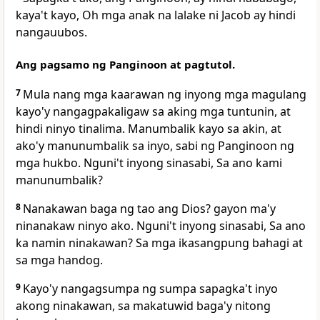
kaya't kayo, Oh mga anak na lalake ni Jacob ay hindi
nangauubos.
Ang pagsamo ng Panginoon at pagtutol.
7
Mula nang mga kaarawan ng inyong mga magulang
kayo'y nangagpakaligaw sa aking mga tuntunin, at
hindi ninyo tinalima.
Manumbalik kayo sa akin, at
ako'y manunumbalik sa inyo, sabi ng Panginoon ng
mga hukbo.
Nguni't inyong sinasabi, Sa ano kami
manunumbalik?
8
Nanakawan baga ng tao ang Dios? gayon ma'y
ninanakaw ninyo ako. Nguni't inyong sinasabi,
Sa ano
ka namin ninakawan? Sa mga ikasangpung bahagi at
sa mga handog.
9
Kayo'y nangagsumpa ng sumpa sapagka't inyo
akong ninakawan, sa makatuwid baga'y nitong