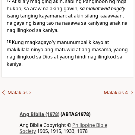
17
At sila'y magiging akin, sabi ng Panginoon ng mga
hukbo, sa araw na aking gawin,
sa makatuwid baga'y
isang tanging kayamanan; at akin silang
kaaawaan,
na gaya ng isang tao na naaawa sa kaniyang anak na
naglilingkod sa kaniya.
18
Kung magkagayo'y manunumbalik kayo
at
makikilala ninyo ang matuwid at ang masama, yaong
naglilingkod sa Dios at yaong hindi naglilingkod sa
kaniya.
Malakias 2
Malakias 4
Ang Biblia (1978)
(ABTAG1978)
Ang Biblia Copyright ©
Philippine Bible
Society
1905, 1915, 1933, 1978