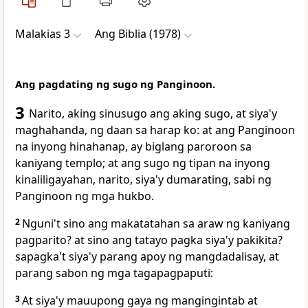
Malakias 3
Ang Biblia (1978)
Ang pagdating ng sugo ng Panginoon.
3
Narito,
aking sinusugo ang
aking sugo,
at siya'y
maghahanda, ng daan sa harap ko: at ang Panginoon
na inyong hinahanap,
ay biglang paroroon sa
kaniyang templo; at
ang sugo ng tipan na inyong
kinaliligayahan, narito, siya'y dumarating, sabi ng
Panginoon ng mga hukbo.
2
Nguni't sino ang makatatahan
sa araw ng kaniyang
pagparito? at sino ang tatayo pagka siya'y pakikita?
sapagka't siya'y parang apoy ng mangdadalisay, at
parang sabon ng mga tagapagpaputi:
3
At siya'y mauupong gaya ng mangingintab at