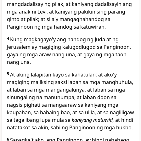
mangdadalisay ng pilak, at kaniyang dadalisayin ang
mga anak ni Levi, at kaniyang pakikinising parang
ginto at pilak; at sila'y mangaghahandog sa
Panginoon ng mga handog sa katuwiran.
4
Kung magkagayo'y ang handog ng Juda at ng
Jerusalem ay magiging kalugodlugod sa Panginoon,
gaya ng mga araw nang una, at gaya ng mga taon
nang una.
5
At aking lalapitan kayo sa kahatulan; at ako'y
magiging maliksing saksi laban sa mga manghuhula,
at laban sa mga mangangalunya, at laban sa mga
sinungaling na manunumpa, at laban
doon sa
nagsisipighati sa mangaaraw sa kaniyang mga
kaupahan, sa
babaing bao, at sa ulila, at sa nagliligaw
sa taga ibang lupa mula sa
kaniyang matuwid,
at hindi
natatakot sa akin, sabi ng Panginoon ng mga hukbo.
6
Sapagka't ako, ang Panginoon, ay
hindi nababago,