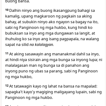
buong bansa.
10
Dalhin ninyo ang buong ikasangpung bahagi sa
kamalig, upang magkaroon ng
pagkain sa aking
bahay, at
subukin ninyo ako ngayon sa bagay na ito,
sabi ng Panginoon ng mga hukbo, kung hindi ko
bubuksan sa inyo ang mga dungawan sa langit, at
ihuhulog ko sa inyo ang isang pagpapala, na walang
sapat na silid
na kalalagyan.
11
At aking sasawayin ang mananakmal dahil sa inyo,
at hindi niya sisirain ang mga bunga sa inyong lupa;
ni
malalagasan man ng bunga sa di panahon ang
inyong puno ng ubas sa parang, sabi ng Panginoon
ng mga hukbo,
12
At tatawagin kayo ng lahat na bansa na mapalad:
sapagka't kayo'y magiging maligayang lupain, sabi ng
Panginoon ng mga hukbo.