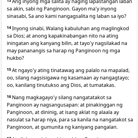
13
Ang inyong mga salita ay
naging lapastangan laban
sa akin, sabi ng Panginoon. Gayon ma'y inyong
sinasabi, Sa ano kami nangagsalita ng laban sa iyo?
14
Inyong sinabi, Walang kabuluhan ang maglingkod
sa Dios; at anong kapakinabangan nito na ating
iningatan ang kanyang bilin, at tayo'y nagsilakad na
may pananangis sa harap ng Panginoon ng mga
hukbo?
15
At ngayo'y ating tinatawag ang palalo na mapalad,
oo, silang nagsisigawa ng kasamaan ay nangagtayo;
oo, kanilang tinutukso ang Dios, at tumatakas.
16
Nang magkagayo'y silang nangatatakot sa
Panginoon ay nagsangusapan: at pinakinggan ng
Panginoon, at dininig, at isang
aklat ng alaala ay
nasulat sa harap niya, para sa kanila na nangatakot sa
Panginoon, at gumunita ng kaniyang pangalan.