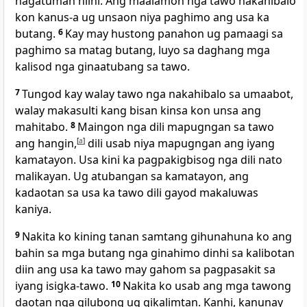
nagatuman niini. Ang maalamon nga tawo nakahibalo
kon kanus-a ug unsaon niya paghimo ang usa ka
butang.
6
Kay may hustong panahon ug pamaagi sa
paghimo sa matag butang, luyo sa daghang mga
kalisod nga ginaatubang sa tawo.
7
Tungod kay walay tawo nga nakahibalo sa umaabot,
walay makasulti kang bisan kinsa kon unsa ang
mahitabo.
8
Maingon nga dili mapugngan sa tawo
ang hangin,
[
a
]
dili usab niya mapugngan ang iyang
kamatayon. Usa kini ka pagpakigbisog nga dili nato
malikayan. Ug atubangan sa kamatayon, ang
kadaotan sa usa ka tawo dili gayod makaluwas
kaniya.
9
Nakita ko kining tanan samtang gihunahuna ko ang
bahin sa mga butang nga ginahimo dinhi sa kalibotan
diin ang usa ka tawo may gahom sa pagpasakit sa
iyang isigka-tawo.
10
Nakita ko usab ang mga tawong
daotan nga gilubong ug gikalimtan. Kanhi, kanunay