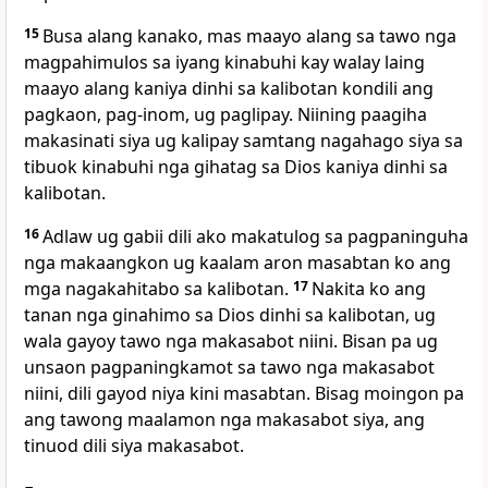
15
Busa alang kanako, mas maayo alang sa tawo nga
magpahimulos sa iyang kinabuhi kay walay laing
maayo alang kaniya dinhi sa kalibotan kondili ang
pagkaon, pag-inom, ug paglipay. Niining paagiha
makasinati siya ug kalipay samtang nagahago siya sa
tibuok kinabuhi nga gihatag sa Dios kaniya dinhi sa
kalibotan.
16
Adlaw ug gabii dili ako makatulog sa pagpaninguha
nga makaangkon ug kaalam aron masabtan ko ang
mga nagakahitabo sa kalibotan.
17
Nakita ko ang
tanan nga ginahimo sa Dios dinhi sa kalibotan, ug
wala gayoy tawo nga makasabot niini. Bisan pa ug
unsaon pagpaningkamot sa tawo nga makasabot
niini, dili gayod niya kini masabtan. Bisag moingon pa
ang tawong maalamon nga makasabot siya, ang
tinuod dili siya makasabot.