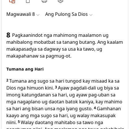
Magwawali 8
Ang Pulong Sa Dios
8
Pagkaanindot nga mahimong maalamon ug
mahibalong mobatbat sa tanang butang. Ang kaalam
makapasadya sa dagway sa usa ka tawo, ug
makapahanaw sa pagmug-ot.
Tumana ang Hari
2
Tumana ang sugo sa hari tungod kay misaad ka sa
Dios nga himuon kini.
3
Ayaw pagdali-dali ug biya sa
imong katungdanan sa hari, ug ayaw pag-uban sa
mga nagaplano ug daotan batok kaniya, kay mahimo
sa hari ang bisan unsa nga iyang gusto.
4
Gamhanan
kaayo ang mga sugo sa hari, ug walay makasupak
niini.
5
Walay daotang mahitabo sa tawo nga