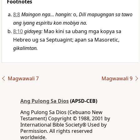
Footnotes
8:8
Maingon nga… hangin
:
o,
Dili mapugngan sa tawo
ang iyang espiritu kon mobiya na.
8:10
gidayeg
:
Mao kini sa ubang mga kopya sa
Hebreo ug sa Septuagint; apan sa Masoretic,
gikalimtan.
Magwawali 7
Magwawali 9
Ang Pulong Sa Dios
(APSD-CEB)
Ang Pulong Sa Dios (Cebuano New
Testament) Copyright © 1988, 2001 by
International Bible Society® Used by
Permission. All rights reserved
worldwide.