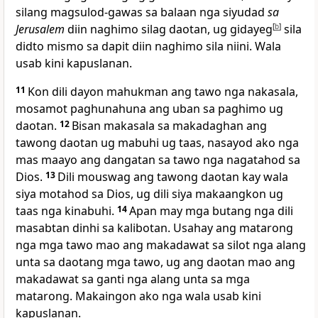
silang magsulod-gawas sa balaan nga siyudad
sa
Jerusalem
diin naghimo silag daotan, ug gidayeg
[
b
]
sila
didto mismo sa dapit diin naghimo sila niini. Wala
usab kini kapuslanan.
11
Kon dili dayon mahukman ang tawo nga nakasala,
mosamot paghunahuna ang uban sa paghimo ug
daotan.
12
Bisan makasala sa makadaghan ang
tawong daotan ug mabuhi ug taas, nasayod ako nga
mas maayo ang dangatan sa tawo nga nagatahod sa
Dios.
13
Dili mouswag ang tawong daotan kay wala
siya motahod sa Dios, ug dili siya makaangkon ug
taas nga kinabuhi.
14
Apan may mga butang nga dili
masabtan dinhi sa kalibotan. Usahay ang matarong
nga mga tawo mao ang makadawat sa silot nga alang
unta sa daotang mga tawo, ug ang daotan mao ang
makadawat sa ganti nga alang unta sa mga
matarong. Makaingon ako nga wala usab kini
kapuslanan.