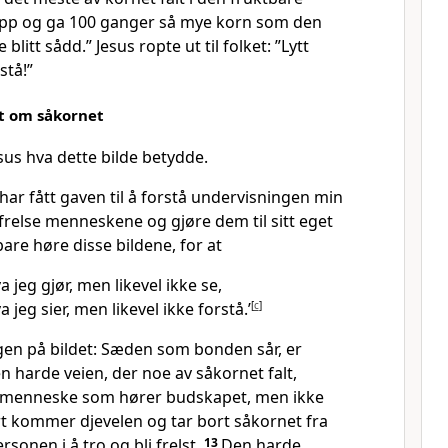
opp og ga 100 ganger så mye korn som den
tt sådd.” Jesus ropte ut til folket: ”Lytt
stå!”
et om såkornet
sus hva dette bilde betydde.
har fått gaven til å forstå undervisningen min
relse menneskene og gjøre dem til sitt eget
are høre disse bildene, for at
a jeg gjør, men likevel ikke se,
 jeg sier, men likevel ikke forstå.’
[
c
]
ngen på bildet: Sæden som bonden sår, er
n harde veien, der noe av såkornet falt,
et menneske som hører budskapet, men ikke
art kommer djevelen og tar bort såkornet fra
rsonen i å tro og bli frelst.
13
Den harde