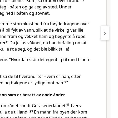
til disiplene: ”Kom, så drar vi over til andre
steg i båten og ga seg av sted. Under
seg ned i båten og sovnet.
dsomme stormkast ned fra høydedragene over
 bli fylt av vann, slik at de virkelig var ille
lene fram og vekket ham og begynte å rope:
nker!” Da Jesus våknet, ga han befaling om at
lle roe seg, og det ble blikk stille!
lene: ”Hvordan står det egentlig til med troen
 sa de til hverandre: ”Hvem er han, etter
en og bølgene er lydige mot ham?”
mann som er besatt av onde ånder
l området rundt Gerasenerlandet
[
d
]
, tvers
, la de til land.
27
En mann fra byen der kom