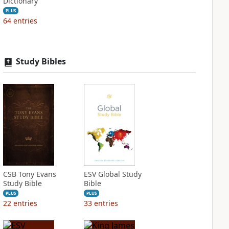
Dictionary
PLUS
64
entries
Study Bibles
CSB Tony Evans
ESV Global Study
Study Bible
Bible
PLUS
PLUS
22
entries
33
entries