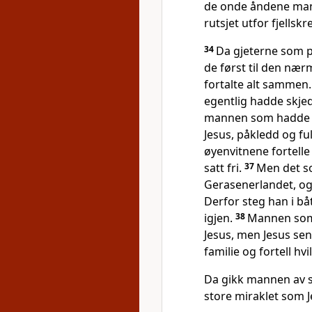
de onde åndene mann
rutsjet utfor fjellsk
34
Da gjeterne som p
de først til den nær
fortalte alt sammen
egentlig hadde skjed
mannen som hadde vær
Jesus, påkledd og fu
øyenvitnene fortell
satt fri.
37
Men det s
Gerasenerlandet, og 
Derfor steg han i bå
igjen.
38
Mannen som 
Jesus, men Jesus se
familie og fortell hv
Da gikk mannen av st
store miraklet som 