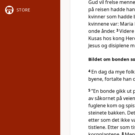
Gud vil frelse mennes
på reisen hadde han 
STORE
kvinner som hadde b
kvinnene var: Maria 
onde ånder.
3
Videre
Kusas hos kong Her
Jesus og disiplene m
Bildet om bonden s
4
En dag da mye folk 
byene, fortalte han d
5
”En bonde gikk ut p
av såkornet på veien
fuglene kom og spis
steinete bakken. Det
etter som det ikke v
tistlene. Etter som t
kornplantene.
8
Men 