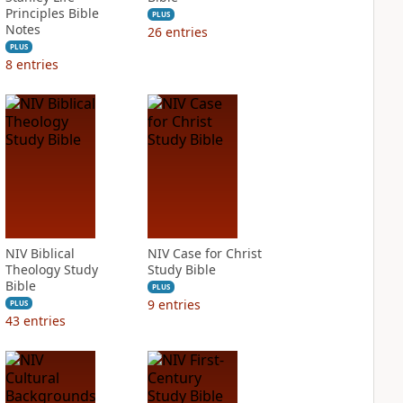
Principles Bible
PLUS
Notes
26
entries
PLUS
8
entries
NIV Biblical
NIV Case for Christ
Theology Study
Study Bible
Bible
PLUS
9
entries
PLUS
43
entries