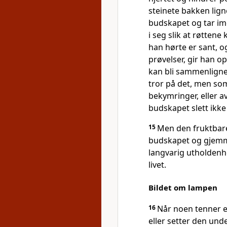
steinete bakken lig
budskapet og tar im
i seg slik at røttene
han hørte er sant, og
prøvelser, gir han o
kan bli sammenlign
tror på det, men som e
bekymringer, eller av
budskapet slett ikke 
15
Men den fruktbar
budskapet og gjemme
langvarig utholdenh
livet.
Bildet om lampen
16
Når noen tenner 
eller setter den und