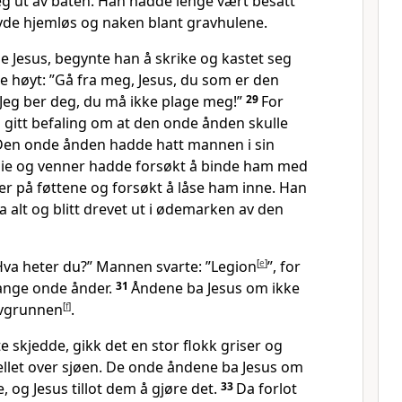
eg ut av båten. Han hadde lenge vært besatt
vde hjemløs og naken blant gravhulene.
se Jesus, begynte han å skrike og kastet seg
e høyt: ”Gå fra meg, Jesus, du som er den
Jeg ber deg, du må ikke plage meg!”
29
For
 gitt befaling om at den onde ånden skulle
Den onde ånden hadde hatt mannen i sin
milie og venner hadde forsøkt å binde ham med
nker på føttene og forsøkt å låse ham inne. Han
ra alt og blitt drevet ut i ødemarken av den
”Hva heter du?” Mannen svarte: ”Legion
[
e
]
”, for
ange onde ånder.
31
Åndene ba Jesus om ikke
avgrunnen
[
f
]
.
 skjedde, gikk det en stor flokk griser og
jellet over sjøen. De onde åndene ba Jesus om
e, og Jesus tillot dem å gjøre det.
33
Da forlot