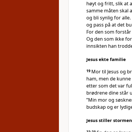
høyt og fritt, slik a
samme måten skal alt
og bli synlig for alle.
og pass på at det bud
For den som forstår 
Og den som ikke forst
innsikten han trodd
Jesus ekte familie
19
Mor til Jesus og 
ham, men de kunne i
etter som det var ful
brødrene dine står u
”Min mor og søsknen
budskap og er lydig
Jesus stiller stormen
22-23