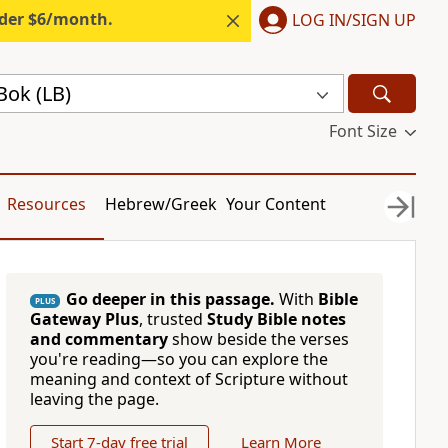
nder $6/month.
LOG IN/SIGN UP
Bok (LB)
Font Size
Resources
Hebrew/Greek
Your Content
Go deeper in this passage.
With
Bible
PLUS
Gateway Plus
, trusted
Study Bible notes
and commentary
show beside the verses
you're reading—so you can explore the
meaning and context of Scripture without
leaving the page.
Start 7-day free trial
Learn More