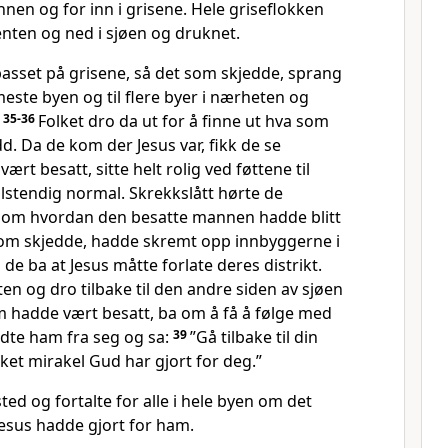
en og for inn i grisene. Hele griseflokken
renten og ned i sjøen og druknet.
asset på grisene, så det som skjedde, sprang
meste byen og til flere byer i nærheten og
.
35-36
Folket dro da ut for å finne ut hva som
d. Da de kom der Jesus var, fikk de se
t besatt, sitte helt rolig ved føttene til
llstendig normal. Skrekkslått hørte de
e om hvordan den besatte mannen hadde blitt
om skjedde, hadde skremt opp innbyggerne i
de ba at Jesus måtte forlate deres distrikt.
ten og dro tilbake til den andre siden av sjøen
hadde vært besatt, ba om å få å følge med
ndte ham fra seg og sa:
39
”Gå tilbake til din
ilket mirakel Gud har gjort for deg.”
ed og fortalte for alle i hele byen om det
Jesus hadde gjort for ham.