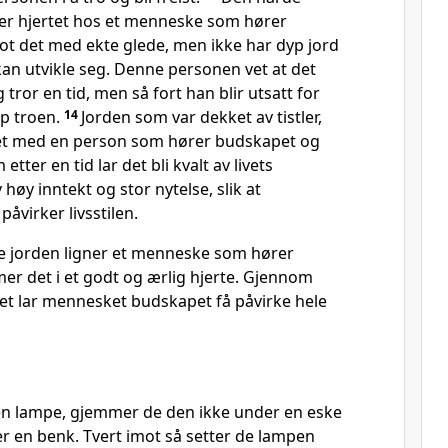
ner hjertet hos et menneske som hører
ot det med ekte glede, men ikke har dyp jord
 kan utvikle seg. Denne personen vet at det
 tror en tid, men så fort han blir utsatt for
pp troen.
14
Jorden som var dekket av tistler,
et med en person som hører budskapet og
tter en tid lar det bli kvalt av livets
 høy inntekt og stor nytelse, slik at
påvirker livsstilen.
e jorden ligner et menneske som hører
r det i et godt og ærlig hjerte. Gjennom
et lar mennesket budskapet få påvirke hele
en lampe, gjemmer de den ikke under en eske
er en benk. Tvert imot så setter de lampen