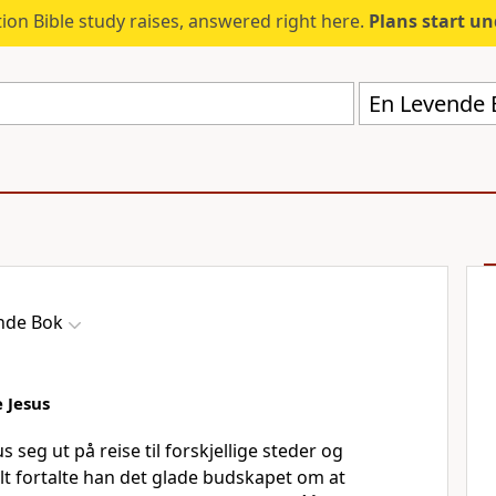
ion Bible study raises, answered right here.
Plans start u
En Levende 
nde Bok
 Jesus
s seg ut på reise til forskjellige steder og
 alt fortalte han det glade budskapet om at