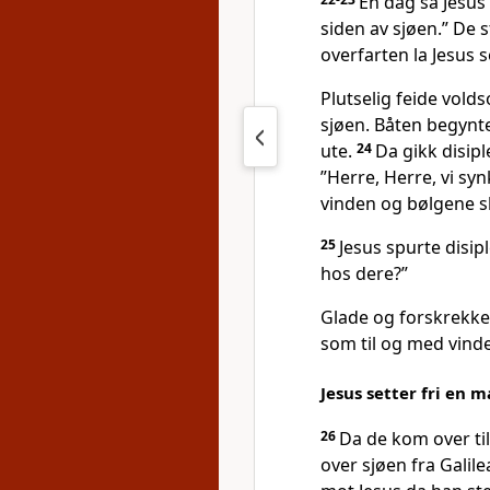
En dag sa Jesus 
siden av sjøen.” De 
overfarten la Jesus 
Plutselig feide vol
sjøen. Båten begynte å
ute.
24
Da gikk disip
”Herre, Herre, vi sy
vinden og bølgene sku
25
Jesus spurte disip
hos dere?”
Glade og forskrekket
som til og med vind
Jesus setter fri en 
26
Da de kom over ti
over sjøen fra Galilea