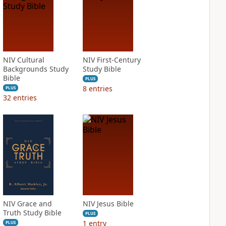
NIV Cultural
NIV First-Century
Backgrounds Study
Study Bible
Bible
PLUS
8
entries
PLUS
32
entries
NIV Grace and
NIV Jesus Bible
Truth Study Bible
PLUS
1
entry
PLUS