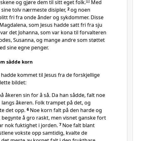
kene og gjøre dem til sitt eget folk.
[
a
]
Med
sine tolv nærmeste disipler,
2
og noen
litt fri fra onde ånder og sykdommer. Disse
Magdalena, som Jesus hadde satt fri fra sju
 var det Johanna, som var kona til forvalteren
odes, Susanna, og mange andre som støttet
ed sine egne penger.
om sådde korn
hadde kommet til Jesus fra de forskjellige
ette bildet:
å åkeren sin for å så. Da han sådde, falt noe
 langs åkeren. Folk trampet på det, og
te det opp.
6
Noe korn falt på den harde og
 begynte å gro raskt, men visnet ganske fort
ar nok fuktighet i jorden.
7
Noe falt blant
istlene vokste opp samtidig, kvalte de
det meste av kornet falt i den fruktbare