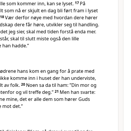
t alle som kommer inn, kan se lyset.
17
På
 som nå er skjult en dag bli ført fram i lyset
18
Vær derfor nøye med hvordan dere hører
skap dere får høre, utvikler seg til handling.
det jeg sier, skal med tiden forstå enda mer.
år, skal til slutt miste også den lille
e han hadde.”
brødrene hans kom en gang for å prate med
kke komme inn i huset der han underviste,
lt av folk.
20
Noen sa da til ham: ”Din mor og
tenfor og vil treffe deg.”
21
Men han svarte:
e mine, det er alle dem som hører Guds
e mot det.”