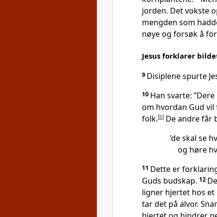
jorden. Det vokste 
mengden som hadde bli
nøye og forsøk å for
Jesus forklarer bild
9
Disiplene spurte Je
10
Han svarte: ”Dere 
om hvordan Gud vil f
folk.
[
b
]
De andre får b
’de skal se hv
og høre hva
11
Dette er forklari
Guds budskap.
12
De
ligner hjertet hos 
tar det på alvor. Sn
hjertet og hindrer pe