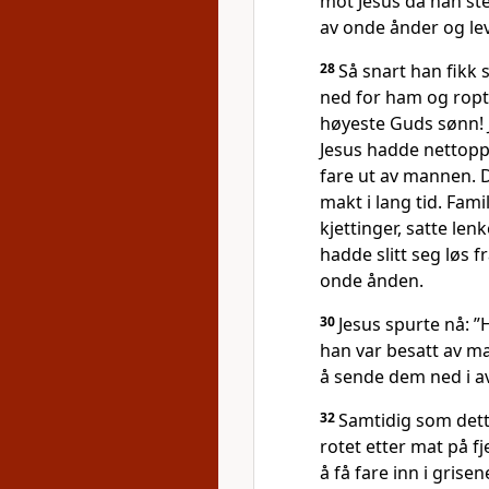
mot Jesus da han st
av onde ånder og le
28
Så snart han fikk 
ned for ham og ropt
høyeste Guds sønn! 
Jesus hadde nettopp
fare ut av mannen. 
makt i lang tid. Fa
kjettinger, satte le
hadde slitt seg løs f
onde ånden.
30
Jesus spurte nå: 
han var besatt av m
å sende dem ned i 
32
Samtidig som dette
rotet etter mat på f
å få fare inn i grisen