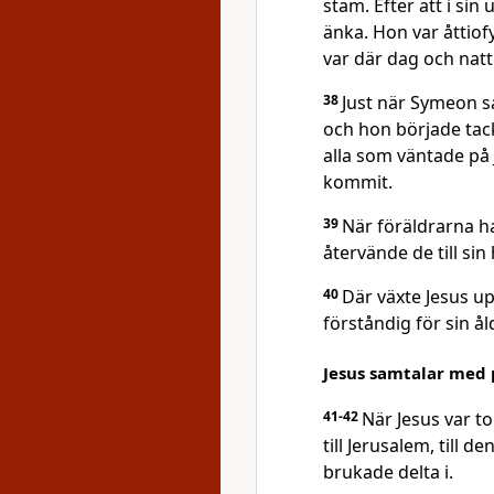
stam. Efter att i sin
änka. Hon var åttiof
var där dag och nat
38
Just när Symeon s
och hon började tac
alla som väntade på 
kommit.
39
När föräldrarna ha
återvände de till sin
40
Där växte Jesus up
förståndig för sin å
Jesus samtalar med p
41-42
När Jesus var t
till Jerusalem, till 
brukade delta i.