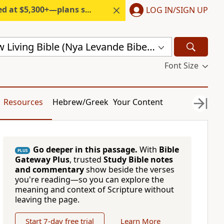
300+—plans start under $6/month.
LOG IN/SIGN UP
Swedish New Living Bible (Nya Levande Bibeln) (SVL)
Font Size
Resources
Hebrew/Greek
Your Content
Go deeper in this passage.
With
Bible
PLUS
Gateway Plus
, trusted
Study Bible notes
and commentary
show beside the verses
you're reading—so you can explore the
meaning and context of Scripture without
leaving the page.
Start 7-day free trial
Learn More