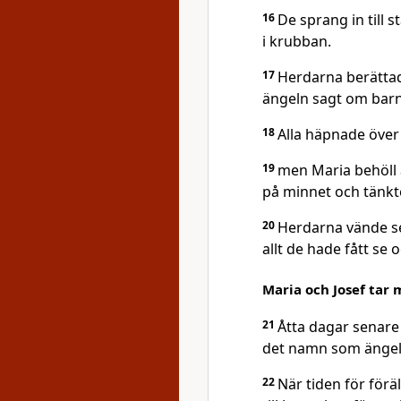
16
De sprang in till 
i krubban.
17
Herdarna berättad
ängeln sagt om barn
18
Alla häpnade över
19
men Maria behöll a
på minnet och tänkte
20
Herdarna vände sed
allt de hade fått se
Maria och Josef tar 
21
Åtta dagar senare
det namn som ängeln 
22
När tiden för för