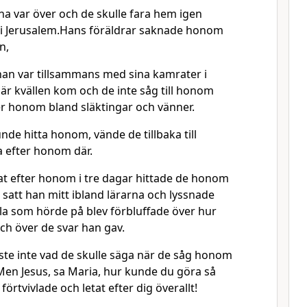
a var över och de skulle fara hem igen
 i Jerusalem.Hans föräldrar saknade honom
n,
 han var tillsammans med sina kamrater i
är kvällen kom och de inte såg till honom
er honom bland släktingar och vänner.
nde hitta honom, vände de tillbaka till
ta efter honom där.
at efter honom i tre dagar hittade de honom
Där satt han mitt ibland lärarna och lyssnade
Alla som hörde på blev förbluffade över hur
ch över de svar han gav.
sste inte vad de skulle säga när de såg honom
. Men Jesus, sa Maria, hur kunde du göra så
förtvivlade och letat efter dig överallt!