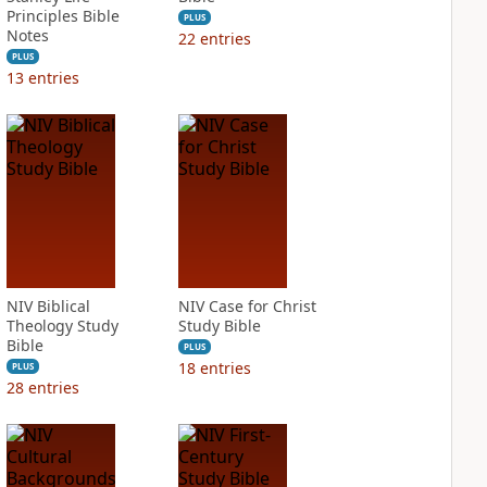
Principles Bible
PLUS
Notes
22
entries
PLUS
13
entries
NIV Biblical
NIV Case for Christ
Theology Study
Study Bible
Bible
PLUS
18
entries
PLUS
28
entries