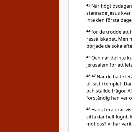
43
När högtidsdagarn
stannade Jesus kvar
inte den första dage
44
för de trodde att
ressällskapet. Men n
började de söka eft
45
Och när de inte ku
Jerusalem för att le
46-47
När de hade let
till sist i templet. 
och ställde frågor. 
förståndig han var o
48
Hans föräldrar vi
sitta där helt lugnt
mot oss? Vi har varit 