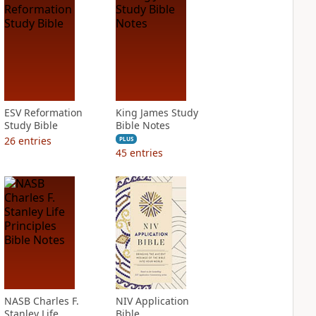
ESV Reformation
King James Study
Study Bible
Bible Notes
26
entries
PLUS
45
entries
NASB Charles F.
NIV Application
Stanley Life
Bible