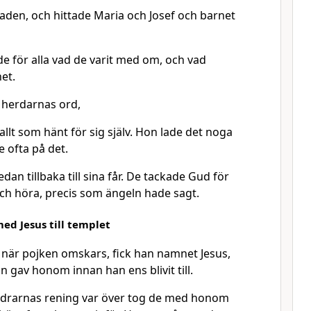
staden, och hittade Maria och Josef och barnet
e för alla vad de varit med om, och vad
et.
 herdarnas ord,
llt som hänt för sig själv. Hon lade det noga
 ofta på det.
an tillbaka till sina får. De tackade Gud för
 och höra, precis som ängeln hade sagt.
med Jesus till templet
 när pojken omskars, fick han namnet Jesus,
gav honom innan han ens blivit till.
äldrarnas rening var över tog de med honom