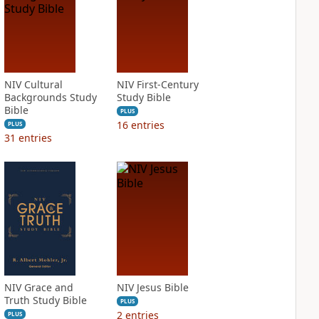
NIV Cultural
NIV First-Century
Backgrounds Study
Study Bible
Bible
PLUS
16
entries
PLUS
31
entries
NIV Grace and
NIV Jesus Bible
Truth Study Bible
PLUS
2
entries
PLUS