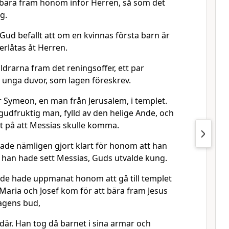
tt bära fram honom inför Herren, så som det
g.
Gud befallt att om en kvinnas första barn är
erlåtas åt Herren.
ldrarna fram det reningsoffer, ett par
å unga duvor, som lagen föreskrev.
r Symeon, en man från Jerusalem, i templet.
udfruktig man, fylld av den helige Ande, och
t på att Messias skulle komma.
ade nämligen gjort klart för honom att han
n han hade sett Messias, Guds utvalde kung.
de hade uppmanat honom att gå till templet
Maria och Josef kom för att bära fram Jesus
lagens bud,
där. Han tog då barnet i sina armar och