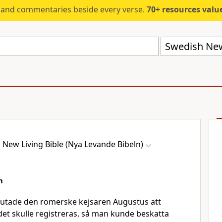
s and commentaries beside every verse.
70+ resources valued at $5,
 New Living Bible (Nya Levande Bibeln)
m
lutade den romerske kejsaren Augustus att
ndet skulle registreras, så man kunde beskatta