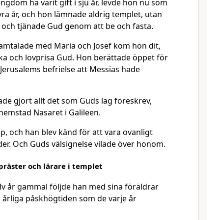
 ungdom ha varit gift i sju år, levde hon nu som
yra år, och hon lämnade aldrig templet, utan
t och tjänade Gud genom att be och fasta.
amtalade med Maria och Josef kom hon dit,
ka och lovprisa Gud. Hon berättade öppet för
Jerusalems befrielse att Messias hade
de gjort allt det som Guds lag föreskrev,
 hemstad Nasaret i Galileen.
p, och han blev känd för att vara ovanligt
lder. Och Guds välsignelse vilade över honom.
räster och lärare i templet
olv år gammal följde han med sina föräldrar
den årliga påskhögtiden som de varje år