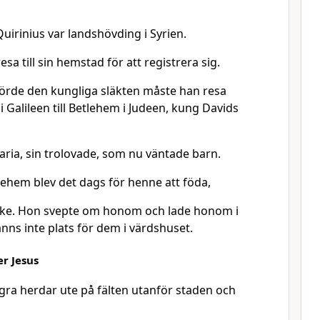
uirinius var landshövding i Syrien.
esa till sin hemstad för att registrera sig.
lhörde den kungliga släkten måste han resa
i Galileen till Betlehem i Judeen, kung Davids
ria, sin trolovade, som nu väntade barn.
lehem blev det dags för henne att föda,
ojke. Hon svepte om honom och lade honom i
anns inte plats för dem i värdshuset.
r Jesus
ra herdar ute på fälten utanför staden och