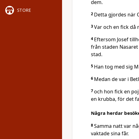
dem.
STORE
2
Detta gjordes när Q
3
Var och en fick då r
4
Eftersom Josef til
från staden Nasaret 
stad.
5
Han tog med sig Ma
6
Medan de var i Bet
7
och hon fick en p
en krubba, för det f
Några herdar besöke
8
Samma natt var någ
vaktade sina får.