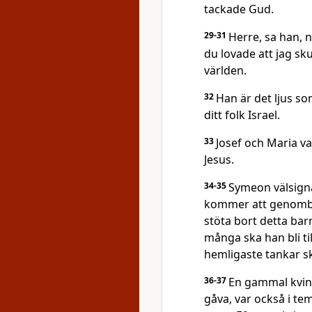
tackade Gud.
29-31
Herre, sa han, n
du lovade att jag sku
världen.
32
Han är det ljus som
ditt folk Israel.
33
Josef och Maria v
Jesus.
34-35
Symeon välsigna
kommer att genombor
stöta bort detta bar
många ska han bli t
hemligaste tankar 
36-37
En gammal kvin
gåva, var också i tem