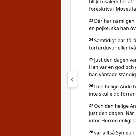
till Jerusalem för a
föreskrivs i Moses la
23
Där har nämligen 
en pojke, ska han öv
24
Samtidigt bar förä
turturduvor eller tv
25
Just den dagen va
Han var en god och g
han väntade ständig
26
Den helige Ande h
inte skulle dö förrä
27
Och den helige An
just den dagen. När 
inför Herren enligt 
28
var alltså Symeon 