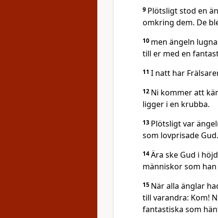
9
Plötsligt stod en ä
omkring dem. De ble
10
men ängeln lugnad
till er med en fantas
11
I natt har Frälsar
12
Ni kommer att kän
ligger i en krubba.
13
Plötsligt var äng
som lovprisade Gud
14
Ära ske Gud i höjd
människor som han ä
15
När alla änglar ha
till varandra: Kom! N
fantastiska som hänt