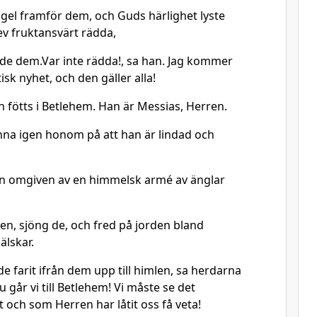
ngel framför dem, och Guds härlighet lyste
v fruktansvärt rädda,
e dem.Var inte rädda!, sa han. Jag kommer
tisk nyhet, och den gäller alla!
en fötts i Betlehem. Han är Messias, Herren.
na igen honom på att han är lindad och
eln omgiven av en himmelsk armé av änglar
.
en, sjöng de, och fred på jorden bland
lskar.
de farit ifrån dem upp till himlen, sa herdarna
u går vi till Betlehem! Vi måste se det
 och som Herren har låtit oss få veta!