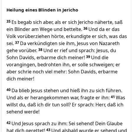
Heilung eines Blinden in Jericho
35
Es begab sich aber, als er sich Jericho näherte, saß
ein Blinder am Wege und bettelte.
36
Und da er das
Volk vorüberziehen hörte, erkundigte er sich, was das
sei.
37
Da verkündigten sie ihm, Jesus von Nazareth
gehe vorüber.
38
Und er rief und sprach: Jesus, du
Sohn Davids, erbarme dich meiner!
39
Und die
vorangingen, bedrohten ihn, er solle schweigen; er
aber schrie noch viel mehr: Sohn Davids, erbarme
dich meiner!
40
Da blieb Jesus stehen und hieß ihn zu sich führen.
Und als er herangekommen war, fragte er ihn:
41
Was
willst du, daß ich dir tun soll? Er sprach: Herr, daß ich
sehend werde!
42
Und Jesus sprach zu ihm: Sei sehend! Dein Glaube
hat dich gerettet!
43
Und alsbald wurde er sehend und