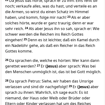
Da Jesus das hörte, sprach er zu ihm: Eins fehlt dir
noch; verkaufe alles, was du hast, und verteile es an
die Armen, so wirst du einen Schatz im Himmel
haben, und komm, folge mir nach!
23
Als er aber
solches hörte, wurde er ganz traurig; denn er war
sehr reich.
24
Als aber Jesus ihn so sah, sprach er: Wie
schwer werden die Reichen ins Reich Gottes
eingehen!
25
Denn es ist leichter, daß ein Kamel durch
ein Nadelöhr gehe, als daß ein Reicher in das Reich
Gottes komme.
26
Da sprachen die, welche es hörten: Wer kann dann
gerettet werden?
27
Er
(Jesus)
aber sprach: Was bei
den Menschen unmöglich ist, das ist bei Gott möglich.
28
Da sprach Petrus: Siehe, wir haben das Unsrige
verlassen und sind dir nachgefolgt!
29
Er
(Jesus)
aber
sprach zu ihnen: Wahrlich, ich sage euch: Es ist
niemand, der Haus oder Weib oder Brüder oder
Eltern oder Kinder verlassen hat um des Reiches