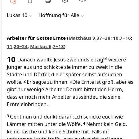
Lukas 10
Hoffnung für Alle
Arbeiter für Gottes Ernte (
Matthäus 9,37‒38
;
10,7‒16
;
11,20‒24
;
Markus 6,7‒13
)
10
Danach wählte Jesus zweiundsiebzig
[
a
]
weitere
Jünger aus und schickte sie immer zu zweit in die
Städte und Dörfer, die er später selbst aufsuchen
wollte.
2
Er sagte zu ihnen: »Die Ernte ist groß, aber es
gibt nur wenige Arbeiter. Darum bittet den Herrn,
dass er noch mehr Arbeiter aussendet, die seine
Ernte einbringen.
3
Geht nun und denkt daran: Ich schicke euch wie
Lämmer mitten unter die Wölfe.
4
Nehmt kein Geld,
keine Tasche und keine Schuhe mit. Falls ihr