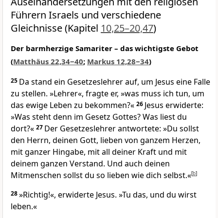
Auseinandersetzungen mit den religiösen
Führern Israels und verschiedene
Gleichnisse (Kapitel
10,25–20,47
)
Der barmherzige Samariter – das wichtigste Gebot
(
Matthäus 22,34‒40
;
Markus 12,28‒34
)
25
Da stand ein Gesetzeslehrer auf, um Jesus eine Falle
zu stellen. »Lehrer«, fragte er, »was muss ich tun, um
das ewige Leben zu bekommen?«
26
Jesus erwiderte:
»Was steht denn im Gesetz Gottes? Was liest du
dort?«
27
Der Gesetzeslehrer antwortete: »Du sollst
den Herrn, deinen Gott, lieben von ganzem Herzen,
mit ganzer Hingabe, mit all deiner Kraft und mit
deinem ganzen Verstand. Und auch deinen
Mitmenschen sollst du so lieben wie dich selbst.«
[
b
]
28
»Richtig!«, erwiderte Jesus. »Tu das, und du wirst
leben.«