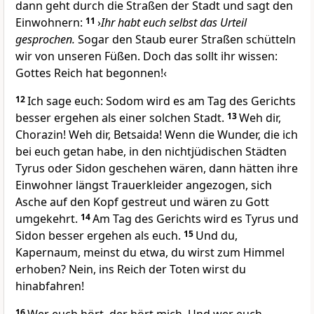
dann geht durch die Straßen der Stadt und sagt den
Einwohnern:
11
›
Ihr habt euch selbst das Urteil
gesprochen.
Sogar den Staub eurer Straßen schütteln
wir von unseren Füßen. Doch das sollt ihr wissen:
Gottes Reich hat begonnen!‹
12
Ich sage euch: Sodom wird es am Tag des Gerichts
besser ergehen als einer solchen Stadt.
13
Weh dir,
Chorazin! Weh dir, Betsaida! Wenn die Wunder, die ich
bei euch getan habe, in den nichtjüdischen Städten
Tyrus oder Sidon geschehen wären, dann hätten ihre
Einwohner längst Trauerkleider angezogen, sich
Asche auf den Kopf gestreut und wären zu Gott
umgekehrt.
14
Am Tag des Gerichts wird es Tyrus und
Sidon besser ergehen als euch.
15
Und du,
Kapernaum, meinst du etwa, du wirst zum Himmel
erhoben? Nein, ins Reich der Toten wirst du
hinabfahren!
16