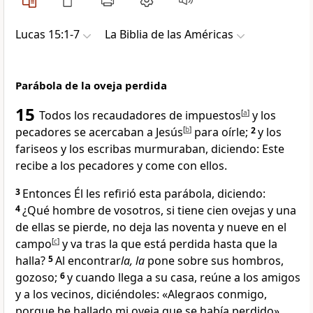
Lucas 15:1-7
La Biblia de las Américas
Parábola de la oveja perdida
15
Todos los recaudadores de impuestos
[
a
]
y los
pecadores se acercaban a Jesús
[
b
]
para oírle;
2
y los
fariseos y los escribas murmuraban, diciendo: Este
recibe a los pecadores y come con ellos
.
3
Entonces Él les refirió esta parábola, diciendo:
4
¿
Qué hombre de vosotros, si tiene cien ovejas y una
de ellas se pierde, no deja las noventa y nueve en el
campo
[
c
]
y va tras la que está perdida hasta que la
halla?
5
Al encontrar
la, la
pone sobre sus hombros,
gozoso;
6
y cuando llega a su casa, reúne a los amigos
y a los vecinos, diciéndoles: «Alegraos conmigo,
porque he hallado mi oveja que se había perdido».