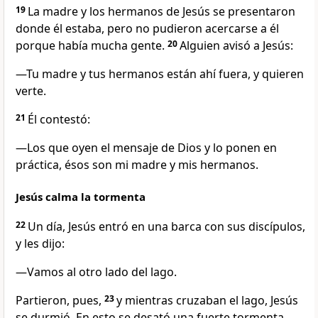
19
La madre y los hermanos de Jesús se presentaron
donde él estaba, pero no pudieron acercarse a él
porque había mucha gente.
20
Alguien avisó a Jesús:
—Tu madre y tus hermanos están ahí fuera, y quieren
verte.
21
Él contestó:
—Los que oyen el mensaje de Dios y lo ponen en
práctica, ésos son mi madre y mis hermanos.
Jesús calma la tormenta
22
Un día, Jesús entró en una barca con sus discípulos,
y les dijo:
—Vamos al otro lado del lago.
Partieron, pues,
23
y mientras cruzaban el lago, Jesús
se durmió. En esto se desató una fuerte tormenta