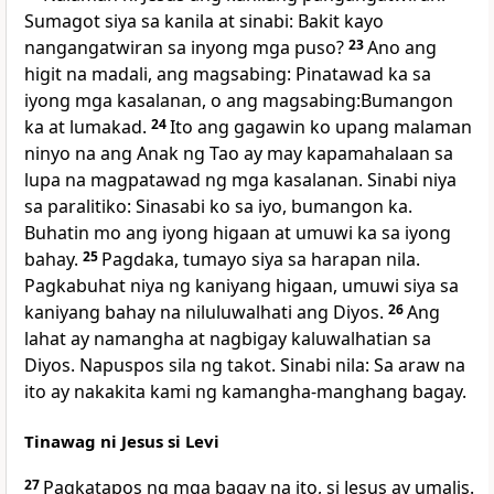
Sumagot siya sa kanila at sinabi: Bakit kayo
nangangatwiran sa inyong mga puso?
23
Ano ang
higit na madali, ang magsabing: Pinatawad ka sa
iyong mga kasalanan, o ang magsabing:Bumangon
ka at lumakad.
24
Ito ang gagawin ko upang malaman
ninyo na ang Anak ng Tao ay may kapamahalaan sa
lupa na magpatawad ng mga kasalanan. Sinabi niya
sa paralitiko: Sinasabi ko sa iyo, bumangon ka.
Buhatin mo ang iyong higaan at umuwi ka sa iyong
bahay.
25
Pagdaka, tumayo siya sa harapan nila.
Pagkabuhat niya ng kaniyang higaan, umuwi siya sa
kaniyang bahay na niluluwalhati ang Diyos.
26
Ang
lahat ay namangha at nagbigay kaluwalhatian sa
Diyos. Napuspos sila ng takot. Sinabi nila: Sa araw na
ito ay nakakita kami ng kamangha-manghang bagay.
Tinawag ni Jesus si Levi
27
Pagkatapos ng mga bagay na ito, si Jesus ay umalis.