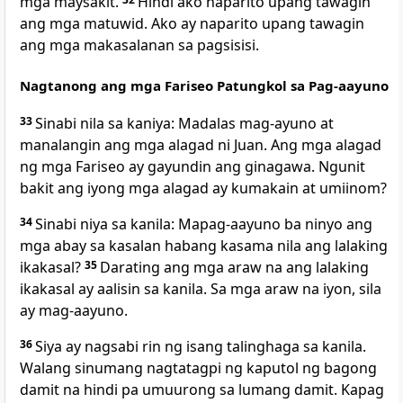
mga maysakit.
Hindi ako naparito upang tawagin
ang mga matuwid. Ako ay naparito upang tawagin
ang mga makasalanan sa pagsisisi.
Nagtanong ang mga Fariseo Patungkol sa Pag-aayuno
33
Sinabi nila sa kaniya: Madalas mag-ayuno at
manalangin ang mga alagad ni Juan. Ang mga alagad
ng mga Fariseo ay gayundin ang ginagawa. Ngunit
bakit ang iyong mga alagad ay kumakain at umiinom?
34
Sinabi niya sa kanila: Mapag-aayuno ba ninyo ang
mga abay sa kasalan habang kasama nila ang lalaking
ikakasal?
35
Darating ang mga araw na ang lalaking
ikakasal ay aalisin sa kanila. Sa mga araw na iyon, sila
ay mag-aayuno.
36
Siya ay nagsabi rin ng isang talinghaga sa kanila.
Walang sinumang nagtatagpi ng kaputol ng bagong
damit na hindi pa umuurong sa lumang damit. Kapag