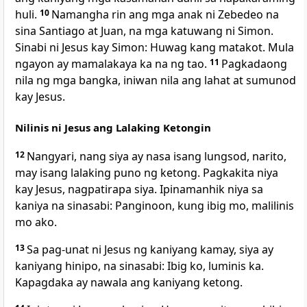
huli.
10
Namangha rin ang mga anak ni Zebedeo na
sina Santiago at Juan, na mga katuwang ni Simon.
Sinabi ni Jesus kay Simon: Huwag kang matakot. Mula
ngayon ay mamalakaya ka na ng tao.
11
Pagkadaong
nila ng mga bangka, iniwan nila ang lahat at sumunod
kay Jesus.
Nilinis ni Jesus ang Lalaking Ketongin
12
Nangyari, nang siya ay nasa isang lungsod, narito,
may isang lalaking puno ng ketong. Pagkakita niya
kay Jesus, nagpatirapa siya. Ipinamanhik niya sa
kaniya na sinasabi: Panginoon, kung ibig mo, malilinis
mo ako.
13
Sa pag-unat ni Jesus ng kaniyang kamay, siya ay
kaniyang hinipo, na sinasabi: Ibig ko, luminis ka.
Kapagdaka ay nawala ang kaniyang ketong.