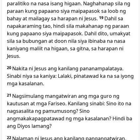
paralitiko na nasa isang higaan. Naghahanap sila ng
paraan kung papaano siya maipapasok sa loob ng
bahay at mailagay sa harapan ni Jesus.
19
Dahil sa
napakaraming tao, hindi sila makahanap ng paraan
kung papaano siya maipapasok. Dahil dito, umakyat
sila sa bubungan at doon nila siya ibinaba na nasa
kaniyang maliit na higaan, sa gitna, sa harapan ni
Jesus.
20
Nakita ni Jesus ang kanilang pananampalataya.
Sinabi niya sa kaniya: Lalaki, pinatawad ka na sa iyong
mga kasalanan.
21
Nagsimulang mangatwiran ang mga guro ng
kautusan at mga Fariseo. Kanilang sinabi: Sino ito na
nagsasalita ng pamumusong? Sino
angmakakapagpatawad ng mga kasa­lanan? Hindi ba
ang Diyos lamang?
22
Nalaman ni Jesus ang kanilang pangangatwiran.