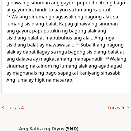
ginawa ng sinuman ang gayon, pupunitin ito ng bago
at gayundin, hindi ito aayon sa lumang kaputol.
37
Walang sinumang nagsasalin ng bagong alak sa
lumang sisidlang-balat. Kapag ginawa ng sinuman
ang gayon, papuputukin ng bagong alak ang
sisidlang-balat at mabubuhos ang alak. Ang mga
sisidlang balat ay mawawasak.
38
Subalit ang bagong
alak ay dapat ilagay sa mga bagong sisidlang-balat at
ang dalawa ay magkasamang mapapanatili.
39
Walang
sinumang nakainom ng lumang alak ang agad-agad
ay magnanais ng bago sapagkat kaniyang sinasabi:
Ang luma ay higit na masarap.
Lucas 4
Lucas 6
Ang Salita ng Diyos
(SND)