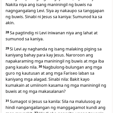
Nakita niya ang isang maniningil ng buwis na
nagngangalang Levi. Siya ay nakaupo sa tanggapan
ng buwis. Sinabi ni Jesus sa kaniya: Sumunod ka sa
akin.
28
Sa pagtindig ni Levi iniwanan niya ang lahat at
sumunod sa kaniya.
29
Si Levi ay naghanda ng isang malaking piging sa
kaniyang bahay para kay Jesus. Naroroon ang
napakaraming mga maniningil ng buwis at mga iba
pang kasalo nila.
30
Nagbulong-bulungan ang mga
guro ng kautusan at ang mga Fariseo laban sa
kaniyang mga alagad. Sinabi nila: Bakit kayo
kumakain at umiinom kasama ng mga maniningil ng
buwis at ng mga makasalanan?
31
Sumagot si Jesus sa kanila: Sila na malulusog ay
hindi nangangailangan ng manggagamot kundi ang
32