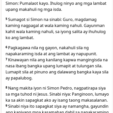
Simon: Pumalaot kayo. Ihulog ninyo ang mga lambat
upang makahuli ng mga isda.
5
Sumagot si Simon na sinabi: Guro, magdamag
kaming nagpagal at wala kaming nahuli. Gayunman
kahit wala kaming nahuli, sa iyong salita ay ihuhulog
ko ang lambat.
6
Pagkagawa nila ng gayon, nakahuli sila ng
napakaraming isda at ang lambat ay napupunit.
7
Kinawayan nila ang kanilang kapwa mangingisda na
nasa ibang bangka upang lumapit at tulungan sila.
Lumapit sila at pinuno ang dalawang bangka kaya sila
ay papalubog.
8
Nang makita iyon ni Simon Pedro, nagpatirapa siya
sa mga tuhod ni Jesus. Sinabi niya: Panginoon, lumayo
ka sa akin sapagkat ako ay isang taong makasalanan.
9
Sinabi niya ito sapagkat siya ay namangha, gayundin
ang kaniyang mga kasamahan dahil sa napakaraming