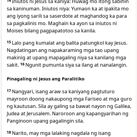
14
Iniutos ni Jesus sa kaniya: Huwag mo itong sabihin
sa kaninuman. Iniutos niya: Yumaon ka at ipakita mo
ang iyong sarili sa saserdote at maghandog ka para
sa pagkalinis mo. Maghain ka ayon sa iniutos ni
Moises bilang pagpapatotoo sa kanila.
15
Lalo pang kumalat ang balita patungkol kay Jesus.
Nagdatingan ang napakaraming mga tao upang
makinig at upang mapagaling niya sa kanilang mga
sakit.
16
Ngunit pumunta siya sa ilang at nanalangin.
Pinagaling ni Jesus ang Paralitiko
17
Nangyari, isang araw sa kaniyang pagtuturo
mayroon doong nakaupong mga Fariseo at mga guro
ng kautusan. Sila ay galing sa bawat nayon ng Galilea,
Judea at Jerusalem. Naroroon ang kapangyarihan ng
Panginoon upang pagalingin sila.
18
Narito, may mga lalaking nagdala ng isang