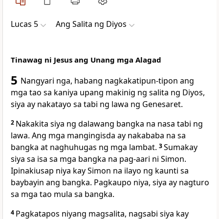
Lucas 5
Ang Salita ng Diyos
Tinawag ni Jesus ang Unang mga Alagad
5
Nangyari nga, habang nagkakatipun-tipon ang
mga tao sa kaniya upang makinig ng salita ng Diyos,
siya ay nakatayo sa tabi ng lawa ng Genesaret.
2
Nakakita siya ng dalawang bangka na nasa tabi ng
lawa. Ang mga mangingisda ay nakababa na sa
bangka at naghuhugas ng mga lambat.
3
Sumakay
siya sa isa sa mga bangka na pag-aari ni Simon.
Ipinakiusap niya kay Simon na ilayo ng kaunti sa
baybayin ang bangka. Pagkaupo niya, siya ay nagturo
sa mga tao mula sa bangka.
4
Pagkatapos niyang magsalita, nagsabi siya kay