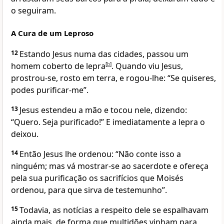
o seguiram.
A Cura de um Leproso
12
Estando Jesus numa das cidades, passou um
homem coberto de lepra
[
b
]
. Quando viu Jesus,
prostrou-se, rosto em terra, e rogou-lhe: “Se quiseres,
podes purificar-me”.
13
Jesus estendeu a mão e tocou nele, dizendo:
“Quero. Seja purificado!” E imediatamente a lepra o
deixou.
14
Então Jesus lhe ordenou: “Não conte isso a
ninguém; mas vá mostrar-se ao sacerdote e ofereça
pela sua purificação os sacrifícios que Moisés
ordenou, para que sirva de testemunho”.
15
Todavia, as notícias a respeito dele se espalhavam
ainda mais, de forma que multidões vinham para