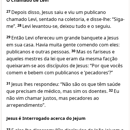
O Chamado de Levi
27
Depois disso, Jesus saiu e viu um publicano
chamado Levi, sentado na coletoria, e disse-lhe: “Siga-
me”.
28
Levi levantou-se, deixou tudo e o seguiu.
29
Então Levi ofereceu um grande banquete a Jesus
em sua casa. Havia muita gente comendo com eles:
publicanos e outras pessoas.
30
Mas os fariseus e
aqueles mestres da lei que eram da mesma facção
queixaram-se aos discípulos de Jesus: “Por que vocês
comem e bebem com publicanos e ‘pecadores’?”
31
Jesus lhes respondeu: “Não são os que têm saúde
que precisam de médico, mas sim os doentes.
32
Eu
não vim chamar justos, mas pecadores ao
arrependimento”.
Jesus é Interrogado acerca do Jejum
33