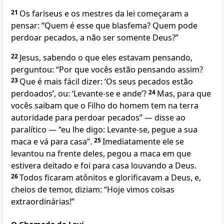
21
Os fariseus e os mestres da lei começaram a
pensar: “Quem é esse que blasfema? Quem pode
perdoar pecados, a não ser somente Deus?”
22
Jesus, sabendo o que eles estavam pensando,
perguntou: “Por que vocês estão pensando assim?
23
Que é mais fácil dizer: ‘Os seus pecados estão
perdoados’, ou: ‘Levante-se e ande’?
24
Mas, para que
vocês saibam que o Filho do homem tem na terra
autoridade para perdoar pecados” — disse ao
paralítico — “eu lhe digo: Levante-se, pegue a sua
maca e vá para casa”.
25
Imediatamente ele se
levantou na frente deles, pegou a maca em que
estivera deitado e foi para casa louvando a Deus.
26
Todos ficaram atônitos e glorificavam a Deus, e,
cheios de temor, diziam: “Hoje vimos coisas
extraordinárias!”