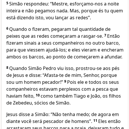
5
Simão respondeu: “Mestre, esforçamo-nos a noite
inteira e não pegamos nada. Mas, porque és tu quem
está dizendo isto, vou lançar as redes”.
6
Quando o fizeram, pegaram tal quantidade de
peixes que as redes começaram a rasgar-se.
7
Então
fizeram sinais a seus companheiros no outro barco,
para que viessem ajudá-los; e eles vieram e encheram
ambos os barcos, ao ponto de começarem a afundar.
8
Quando Simão Pedro viu isso, prostrou-se aos pés
de Jesus e disse: “Afasta-te de mim, Senhor, porque
sou um homem pecador!”
9
Pois ele e todos os seus
companheiros estavam perplexos com a pesca que
haviam feito,
10
como também Tiago e João, os filhos
de Zebedeu, sócios de Simão.
Jesus disse a Simão: “Não tenha medo; de agora em
diante você será pescador de homens”.
11
Eles então
arrastaram seus barcos para a praia, deixaram tudo e