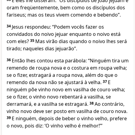
E eles lhe disseram: “Os discípulos de João jejuam e
oram freqüentemente, bem como os discípulos dos
fariseus; mas os teus vivem comendo e bebendo”.
34
Jesus respondeu: “Podem vocês fazer os
convidados do noivo jejuar enquanto o noivo está
com eles?
35
Mas virão dias quando o noivo lhes será
tirado; naqueles dias jejuarão”.
36
Então lhes contou esta parábola: “Ninguém tira um
remendo de roupa nova e o costura em roupa velha;
se o fizer, estragará a roupa nova, além do que o
remendo da nova não se ajustará à velha.
37
E
ninguém põe vinho novo em vasilha de couro velha;
se o fizer, o vinho novo rebentará a vasilha, se
derramará, e a vasilha se estragará.
38
Ao contrário,
vinho novo deve ser posto em vasilha de couro nova.
39
E ninguém, depois de beber o vinho velho, prefere
o novo, pois diz: ‘O vinho velho é melhor!’”