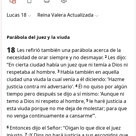
Lucas 18
Reina Valera Actualizada
Parábola del juez y la viuda
18
Les refirió también una parábola acerca de la
necesidad de orar siempre y no desmayar.
2
Les dijo:
“En cierta ciudad había un juez que ni temía a Dios ni
respetaba al hombre.
3
Había también en aquella
ciudad una viuda la cual venía a él diciendo: ‘Hazme
justicia contra mi adversario’.
4
Él no quiso por algún
tiempo pero después se dijo a sí mismo: ‘Aunque ni
temo a Dios ni respeto al hombre,
5
le haré justicia a
esta viuda porque no me deja de molestar; para que
no venga continuamente a cansarme’”.
6
Entonces dijo el Señor: “Oigan lo que dice el juez
injusto.
7
¿Y Dios no hará justicia a sus escogidos que