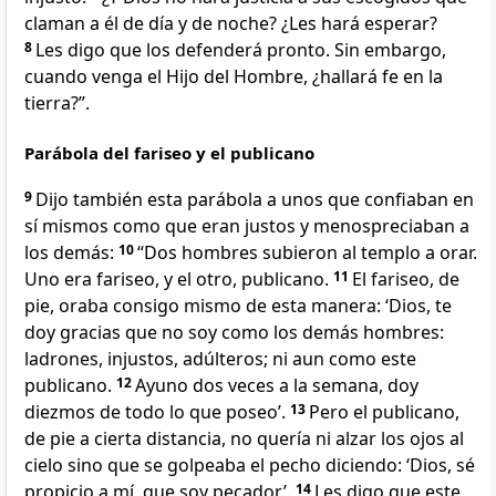
claman a él de día y de noche? ¿Les hará esperar?
8
Les digo que los defenderá pronto. Sin embargo,
cuando venga el Hijo del Hombre, ¿hallará fe en la
tierra?”.
Parábola del fariseo y el publicano
9
Dijo también esta parábola a unos que confiaban en
sí mismos como que eran justos y menospreciaban a
los demás:
10
“Dos hombres subieron al templo a orar.
Uno era fariseo, y el otro, publicano.
11
El fariseo, de
pie, oraba consigo mismo de esta manera: ‘Dios, te
doy gracias que no soy como los demás hombres:
ladrones, injustos, adúlteros; ni aun como este
publicano.
12
Ayuno dos veces a la semana, doy
diezmos de todo lo que poseo’.
13
Pero el publicano,
de pie a cierta distancia, no quería ni alzar los ojos al
cielo sino que se golpeaba el pecho diciendo: ‘Dios, sé
propicio a mí, que soy pecador’.
14
Les digo que este