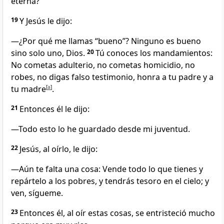
eterna?
19
Y Jesús le dijo:
—¿Por qué me llamas “bueno”? Ninguno es bueno
sino solo uno, Dios.
20
Tú conoces los mandamientos:
No cometas adulterio, no cometas homicidio, no
robes, no digas falso testimonio, honra a tu padre y a
tu madre
[
a
]
.
21
Entonces él le dijo:
—Todo esto lo he guardado desde mi juventud.
22
Jesús, al oírlo, le dijo:
—Aún te falta una cosa: Vende todo lo que tienes y
repártelo a los pobres, y tendrás tesoro en el cielo; y
ven, sígueme.
23
Entonces él, al oír estas cosas, se entristeció mucho