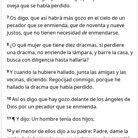
oveja que se había perdido.
7
Os digo, que así habrá más gozo en el cielo de un
pecador que se enmienda,
que
de noventa y nueve
justos, que no tienen necesidad
de
enmendarse.
8
¿O qué mujer que tiene diez dracmas, si perdiere
una dracma, no enciende la lámpara, y barre la casa, y
busca con diligencia hasta hallarla?
9
Y cuando la hubiere hallado, junta las amigas y las
vecinas, diciendo: Regocijad conmigo, porque he
hallado la dracma que había perdido.
10
Así os digo que hay gozo delante de los ángeles de
Dios por un pecador que se enmienda.
11
¶ Y dijo: Un hombre tenía dos hijos;
12
y el menor de ellos dijo a
su
padre: Padre, dame la