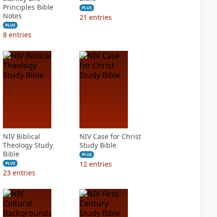
Principles Bible
PLUS
Notes
21
entries
PLUS
8
entries
NIV Biblical
NIV Case for Christ
Theology Study
Study Bible
Bible
PLUS
12
entries
PLUS
23
entries