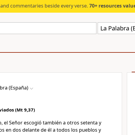
s and commentaries beside every verse.
70+ resources valued at $5,
La Palabra (
abra (España)
viados (Mt 9,37)
, el Señor escogió también a otros setenta y
dos en dos delante de él a todos los pueblos y