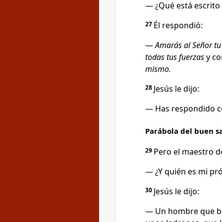
— ¿Qué está escrito e
27
Él respondió:
—
Amarás al Señor tu
todas tus fuerzas
y co
mismo.
28
Jesús le dijo:
— Has respondido co
Parábola del buen 
29
Pero el maestro de 
— ¿Y quién es mi pr
30
Jesús le dijo:
— Un hombre que baj