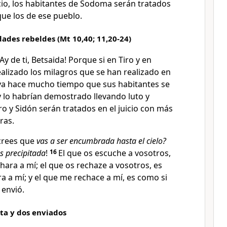
uicio, los habitantes de Sodoma serán tratados
ue los de ese pueblo.
ades rebeldes (Mt 10,40; 11,20-24)
 ¡Ay de ti, Betsaida! Porque si en Tiro y en
alizado los milagros que se han realizado en
ya hace mucho tiempo que sus habitantes se
y lo habrían demostrado llevando luto y
ro y Sidón serán tratados en el juicio con más
ras.
¿crees que
vas a ser encumbrada hasta el cielo?
s precipitada
!
16
El que os escuche a vosotros,
ara a mí; el que os rechaze a vosotros, es
 a mí; y el que me rechace a mí, es como si
 envió.
ta y dos enviados