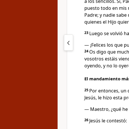
a los sencillos. Sí, P
puesto todo en mis m
Padre; y nadie sabe q
quienes el Hijo quier
23
Luego se volvió hac
— ¡Felices los que p
24
Os digo que mucho
vosotros estáis viend
oyendo, y no lo oyer
El mandamiento más 
25
Por entonces, un 
Jesús, le hizo esta p
— Maestro, ¿qué he d
26
Jesús le contestó: