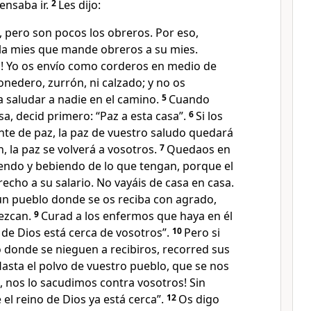
ensaba ir.
2
Les dijo:
 pero son pocos los obreros. Por eso,
 la mies que mande obreros a su mies.
! Yo os envío como corderos en medio de
onedero, zurrón, ni calzado; y no os
 saludar a nadie en el camino.
5
Cuando
sa, decid primero: “Paz a esta casa”.
6
Si los
ente de paz, la paz de vuestro saludo quedará
on, la paz se volverá a vosotros.
7
Quedaos en
endo y bebiendo de lo que tengan, porque el
recho a su salario. No vayáis de casa en casa.
un pueblo donde se os reciba con agrado,
ezcan.
9
Curad a los enfermos que haya en él
o de Dios está cerca de vosotros”.
10
Pero si
 donde se nieguen a recibiros, recorred sus
Hasta el polvo de vuestro pueblo, que se nos
, nos lo sacudimos contra vosotros! Sin
l reino de Dios ya está cerca”.
12
Os digo