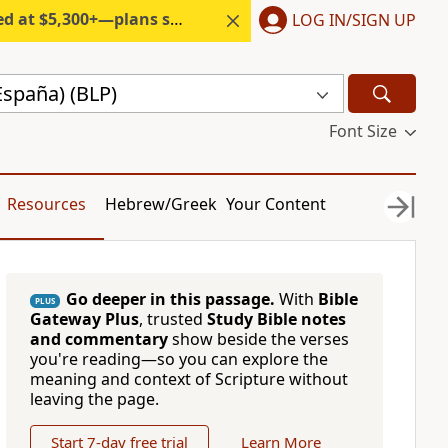
300+—plans start under $6/month.
LOG IN/SIGN UP
España) (BLP)
Font Size
Resources
Hebrew/Greek
Your Content
Go deeper in this passage.
With
Bible
PLUS
Gateway Plus
, trusted
Study Bible notes
and commentary
show beside the verses
you're reading—so you can explore the
meaning and context of Scripture without
leaving the page.
Start 7-day free trial
Learn More