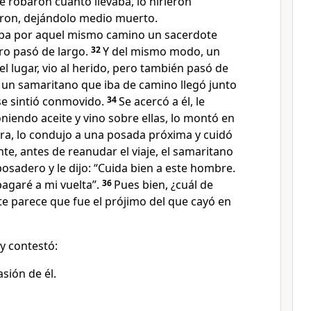
e robaron cuanto llevaba, lo hirieron
ron, dejándolo medio muerto.
ba por aquel mismo camino un sacerdote
ero pasó de largo.
32
Y del mismo modo, un
quel lugar, vio al herido, pero también pasó de
 un samaritano que iba de camino llegó junto
, se sintió conmovido.
34
Se acercó a él, le
niendo aceite y vino sobre ellas, lo montó en
ra, lo condujo a una posada próxima y cuidó
ente, antes de reanudar el viaje, el samaritano
posadero y le dijo: “Cuida bien a este hombre.
pagaré a mi vuelta”.
36
Pues bien, ¿cuál de
e parece que fue el prójimo del que cayó en
ey contestó:
sión de él.