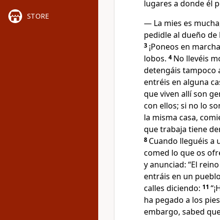
lugares a donde él p
STORE
— La mies es mucha,
pedidle al dueño de
3
¡Poneos en marcha
lobos.
4
No llevéis m
detengáis tampoco a
entréis en alguna ca
que viven allí son g
con ellos; si no lo s
la misma casa, comi
que trabaja tiene de
8
Cuando lleguéis a 
comed lo que os ofr
y anunciad: “El rein
entráis en un pueblo
calles diciendo:
11
“¡
ha pegado a los pies
embargo, sabed que e