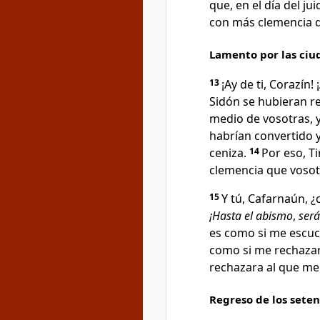
que, en el día del j
con más clemencia q
Lamento por las ciud
13
¡Ay de ti, Corazín!
Sidón se hubieran re
medio de vosotras, 
habrían convertido 
ceniza.
14
Por eso, Ti
clemencia que vosot
15
Y tú, Cafarnaún, 
¡Hasta el abismo
,
será
es como si me escuch
como si me rechazara
rechazara al que me
Regreso de los seten