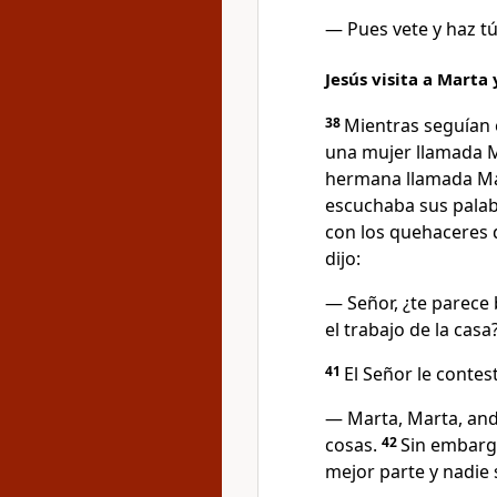
— Pues vete y haz t
Jesús visita a Marta
38
Mientras seguían 
una mujer llamada M
hermana llamada Marí
escuchaba sus palab
con los quehaceres d
dijo:
— Señor, ¿te parece
el trabajo de la casa
41
El Señor le contes
— Marta, Marta, an
cosas.
42
Sin embargo
mejor parte y nadie 