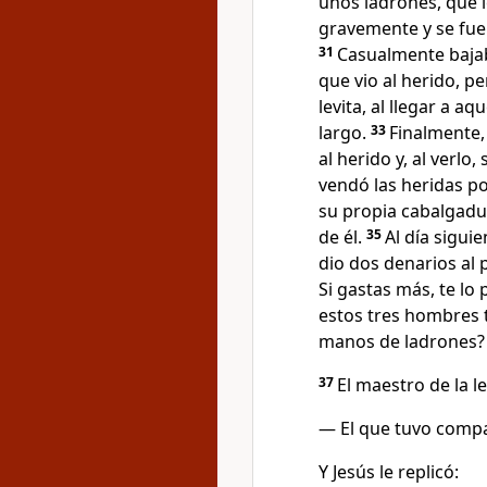
unos ladrones, que l
gravemente y se fue
31
Casualmente baja
que vio al herido, p
levita, al llegar a a
largo.
33
Finalmente,
al herido y, al verlo
vendó las heridas po
su propia cabalgadu
de él.
35
Al día sigui
dio dos denarios al 
Si gastas más, te lo 
estos tres hombres t
manos de ladrones?
37
El maestro de la l
— El que tuvo compa
Y Jesús le replicó: