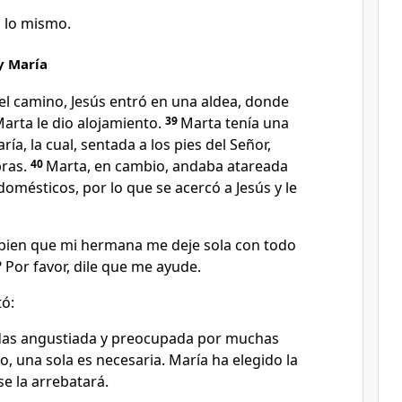
ú lo mismo.
 y María
el camino, Jesús entró en una aldea, donde
arta le dio alojamiento.
39
Marta tenía una
a, la cual, sentada a los pies del Señor,
ras.
40
Marta, en cambio, andaba atareada
omésticos, por lo que se acercó a Jesús y le
 bien que mi hermana me deje sola con todo
? Por favor, dile que me ayude.
tó:
das angustiada y preocupada por muchas
, una sola es necesaria. María ha elegido la
se la arrebatará.