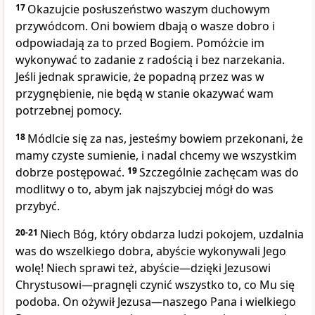
17
Okazujcie posłuszeństwo waszym duchowym
przywódcom. Oni bowiem dbają o wasze dobro i
odpowiadają za to przed Bogiem. Pomóżcie im
wykonywać to zadanie z radością i bez narzekania.
Jeśli jednak sprawicie, że popadną przez was w
przygnębienie, nie będą w stanie okazywać wam
potrzebnej pomocy.
18
Módlcie się za nas, jesteśmy bowiem przekonani, że
mamy czyste sumienie, i nadal chcemy we wszystkim
dobrze postępować.
19
Szczególnie zachęcam was do
modlitwy o to, abym jak najszybciej mógł do was
przybyć.
20-21
Niech Bóg, który obdarza ludzi pokojem, uzdalnia
was do wszelkiego dobra, abyście wykonywali Jego
wolę! Niech sprawi też, abyście—dzięki Jezusowi
Chrystusowi—pragnęli czynić wszystko to, co Mu się
podoba. On ożywił Jezusa—naszego Pana i wielkiego