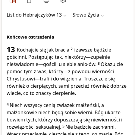
List do Hebrajczyków 13
Słowo Życia
Końcowe ostrzeżenia
13
Kochajcie się jak bracia
2
i zawsze bądźcie
gościnni. Postępując tak, niektórzy—zupełnie
nieświadomie—gościli u siebie aniołów.
3
Okazujcie
pomoc tym z was, którzy—z powodu wierności
Chrystusowi—trafili do więzienia. Troszczcie się
również o cierpiących, sami przecież również dobrze
wiecie, co to znaczy cierpienie.
4
Niech wszyscy cenią związek małżeński, a
małżonkowie niech będą sobie wierni. Bóg ukarze
bowiem tych, którzy dopuszczają się niewierności i
rozwiązłości seksualnej.
5
Nie bądźcie zachłanni.
Wręcz przeciwnie, cieszcie się z tego, co macie. Bóg