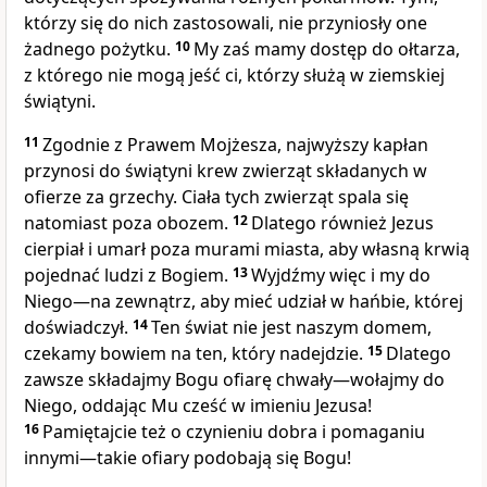
którzy się do nich zastosowali, nie przyniosły one
żadnego pożytku.
10
My zaś mamy dostęp do ołtarza,
z którego nie mogą jeść ci, którzy służą w ziemskiej
świątyni.
11
Zgodnie z Prawem Mojżesza, najwyższy kapłan
przynosi do świątyni krew zwierząt składanych w
ofierze za grzechy. Ciała tych zwierząt spala się
natomiast poza obozem.
12
Dlatego również Jezus
cierpiał i umarł poza murami miasta, aby własną krwią
pojednać ludzi z Bogiem.
13
Wyjdźmy więc i my do
Niego—na zewnątrz, aby mieć udział w hańbie, której
doświadczył.
14
Ten świat nie jest naszym domem,
czekamy bowiem na ten, który nadejdzie.
15
Dlatego
zawsze składajmy Bogu ofiarę chwały—wołajmy do
Niego, oddając Mu cześć w imieniu Jezusa!
16
Pamiętajcie też o czynieniu dobra i pomaganiu
innymi—takie ofiary podobają się Bogu!