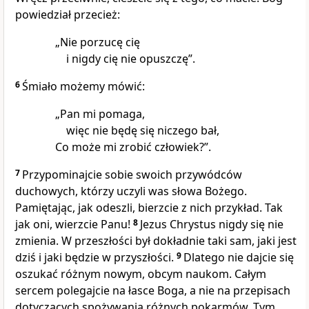
powiedział przecież:
„Nie porzucę cię
i nigdy cię nie opuszczę”.
6
Śmiało możemy mówić:
„Pan mi pomaga,
więc nie będę się niczego bał,
Co może mi zrobić człowiek?”.
7
Przypominajcie sobie swoich przywódców
duchowych, którzy uczyli was słowa Bożego.
Pamiętając, jak odeszli, bierzcie z nich przykład. Tak
jak oni, wierzcie Panu!
8
Jezus Chrystus nigdy się nie
zmienia. W przeszłości był dokładnie taki sam, jaki jest
dziś i jaki będzie w przyszłości.
9
Dlatego nie dajcie się
oszukać różnym nowym, obcym naukom. Całym
sercem polegajcie na łasce Boga, a nie na przepisach
dotyczących spożywania różnych pokarmów. Tym,