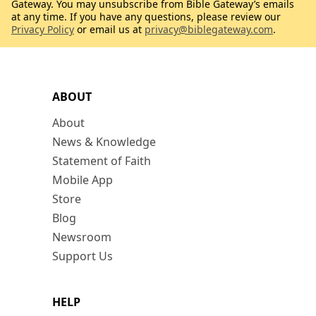
Gateway. You may unsubscribe from Bible Gateway’s emails
at any time. If you have any questions, please review our
Privacy Policy
or email us at
privacy@biblegateway.com
.
ABOUT
About
News & Knowledge
Statement of Faith
Mobile App
Store
Blog
Newsroom
Support Us
HELP