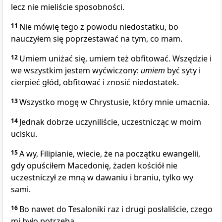
lecz nie mieliście sposobności.
11
Nie mówię tego z powodu niedostatku, bo
nauczyłem się poprzestawać na tym, co mam.
12
Umiem uniżać się, umiem też obfitować. Wszędzie i
we wszystkim jestem wyćwiczony:
umiem
być syty i
cierpieć głód, obfitować i znosić niedostatek.
13
Wszystko mogę w Chrystusie, który mnie umacnia.
14
Jednak dobrze uczyniliście, uczestnicząc w moim
ucisku.
15
A wy, Filipianie, wiecie, że na początku ewangelii,
gdy opuściłem Macedonię, żaden kościół nie
uczestniczył ze mną w dawaniu i braniu, tylko wy
sami.
16
Bo nawet do Tesaloniki raz i drugi posłaliście, czego
mi było potrzeba.