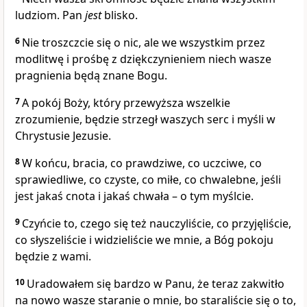
ludziom. Pan
jest
blisko.
6
Nie troszczcie się o nic, ale we wszystkim przez
modlitwę i prośbę z dziękczynieniem niech wasze
pragnienia będą znane Bogu.
7
A pokój Boży, który przewyższa wszelkie
zrozumienie, będzie strzegł waszych serc i myśli w
Chrystusie Jezusie.
8
W końcu, bracia, co prawdziwe, co uczciwe, co
sprawiedliwe, co czyste, co miłe, co chwalebne, jeśli
jest jakaś cnota i jakaś chwała – o tym myślcie.
9
Czyńcie to, czego się też nauczyliście, co przyjęliście,
co słyszeliście i widzieliście we mnie, a Bóg pokoju
będzie z wami.
10
Uradowałem się bardzo w Panu, że teraz zakwitło
na nowo wasze staranie o mnie, bo staraliście się o to,