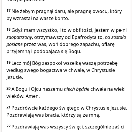
17
Nie żebym pragnął daru, ale pragnę owocu, który
by wzrastał na wasze konto.
18
Gdyż mam wszystko, i to w obfitości, jestem w pełni
zaopatrzony
, otrzymawszy od Epafrodyta to, co
zostało
posłane
przez was, woń dobrego zapachu, ofiarę
przyjemną i podobającą się Bogu.
19
Lecz mój Bóg zaspokoi wszelką waszą potrzebę
według swego bogactwa w chwale, w Chrystusie
Jezusie.
20
A Bogu i Ojcu naszemu
niech będzie
chwała na wieki
wieków. Amen.
21
Pozdrówcie każdego świętego w Chrystusie Jezusie.
Pozdrawiają was bracia, którzy są ze mną.
22
Pozdrawiają was wszyscy święci, szczególnie zaś ci