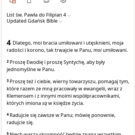
List św. Pawła do Filipian 4
Updated Gdańsk Bible
4
Dlatego, moi bracia umiłowani i utęsknieni, moja
radości i korono, tak trwajcie w Panu,
moi
umiłowani.
2
Proszę Ewodię i proszę Syntychę, aby były
jednomyślne w Panu.
3
Proszę też i ciebie, wierny towarzyszu, pomagaj tym,
które razem ze mną pracowały w ewangelii, wraz z
Klemensem i z innymi moimi współpracownikami,
których imiona
są
w księdze życia.
4
Radujcie się zawsze w Panu; mówię ponownie,
radujcie się.
5
Niech wasza skromność będzie znana wszystkim