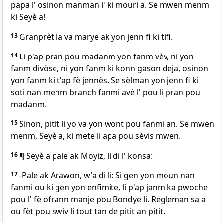
papa l' osinon manman l' ki mouri a. Se mwen menm
ki Seyè a!
13
Granprèt la va marye ak yon jenn fi ki tifi.
14
Li p'ap pran pou madanm yon fanm vèv, ni yon
fanm divòse, ni yon fanm ki konn gason deja, osinon
yon fanm ki t'ap fè jennès. Se sèlman yon jenn fi ki
soti nan menm branch fanmi avè l' pou li pran pou
madanm.
15
Sinon, pitit li yo va yon wont pou fanmi an. Se mwen
menm, Seyè a, ki mete li apa pou sèvis mwen.
16
¶ Seyè a pale ak Moyiz, li di l' konsa:
17
-Pale ak Arawon, w'a di li: Si gen yon moun nan
fanmi ou ki gen yon enfimite, li p'ap janm ka pwoche
pou l' fè ofrann manje pou Bondye li. Regleman sa a
ou fèt pou swiv li tout tan de pitit an pitit.