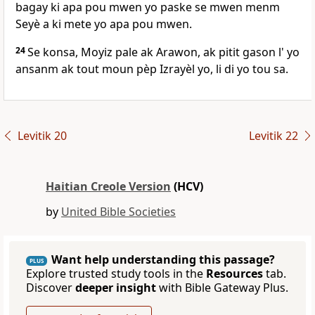
bagay ki apa pou mwen yo paske se mwen menm
Seyè a ki mete yo apa pou mwen.
24
Se konsa, Moyiz pale ak Arawon, ak pitit gason l' yo
ansanm ak tout moun pèp Izrayèl yo, li di yo tou sa.
Levitik 20
Levitik 22
Haitian Creole Version
(HCV)
by
United Bible Societies
Want help understanding this passage?
PLUS
Explore trusted study tools in the
Resources
tab.
Discover
deeper insight
with Bible Gateway Plus.