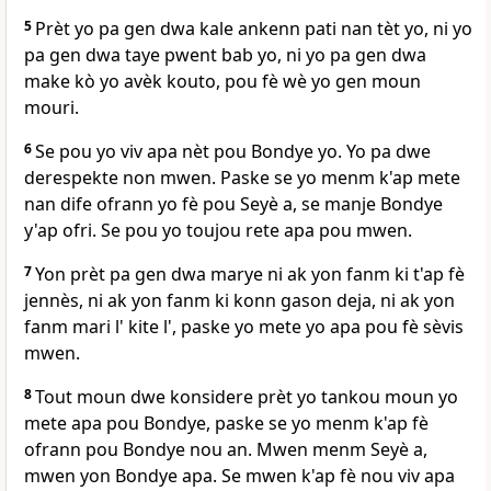
5
Prèt yo pa gen dwa kale ankenn pati nan tèt yo, ni yo
pa gen dwa taye pwent bab yo, ni yo pa gen dwa
make kò yo avèk kouto, pou fè wè yo gen moun
mouri.
6
Se pou yo viv apa nèt pou Bondye yo. Yo pa dwe
derespekte non mwen. Paske se yo menm k'ap mete
nan dife ofrann yo fè pou Seyè a, se manje Bondye
y'ap ofri. Se pou yo toujou rete apa pou mwen.
7
Yon prèt pa gen dwa marye ni ak yon fanm ki t'ap fè
jennès, ni ak yon fanm ki konn gason deja, ni ak yon
fanm mari l' kite l', paske yo mete yo apa pou fè sèvis
mwen.
8
Tout moun dwe konsidere prèt yo tankou moun yo
mete apa pou Bondye, paske se yo menm k'ap fè
ofrann pou Bondye nou an. Mwen menm Seyè a,
mwen yon Bondye apa. Se mwen k'ap fè nou viv apa