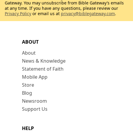
Gateway. You may unsubscribe from Bible Gateway’s emails
at any time. If you have any questions, please review our
Privacy Policy
or email us at
privacy@biblegateway.com
.
ABOUT
About
News & Knowledge
Statement of Faith
Mobile App
Store
Blog
Newsroom
Support Us
HELP