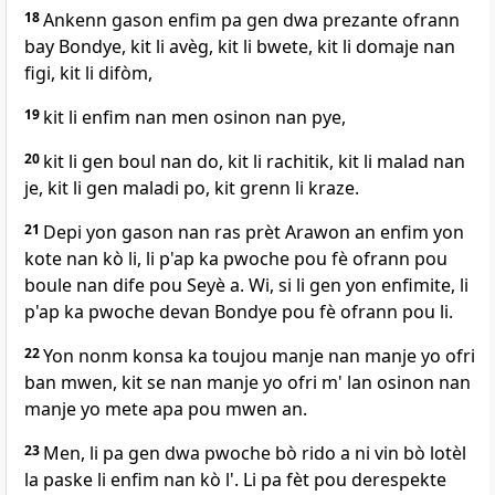
18
Ankenn gason enfim pa gen dwa prezante ofrann
bay Bondye, kit li avèg, kit li bwete, kit li domaje nan
figi, kit li difòm,
19
kit li enfim nan men osinon nan pye,
20
kit li gen boul nan do, kit li rachitik, kit li malad nan
je, kit li gen maladi po, kit grenn li kraze.
21
Depi yon gason nan ras prèt Arawon an enfim yon
kote nan kò li, li p'ap ka pwoche pou fè ofrann pou
boule nan dife pou Seyè a. Wi, si li gen yon enfimite, li
p'ap ka pwoche devan Bondye pou fè ofrann pou li.
22
Yon nonm konsa ka toujou manje nan manje yo ofri
ban mwen, kit se nan manje yo ofri m' lan osinon nan
manje yo mete apa pou mwen an.
23
Men, li pa gen dwa pwoche bò rido a ni vin bò lotèl
la paske li enfim nan kò l'. Li pa fèt pou derespekte