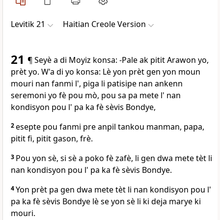
Levitik 21
Haitian Creole Version
21
¶ Seyè a di Moyiz konsa: -Pale ak pitit Arawon yo,
prèt yo. W'a di yo konsa: Lè yon prèt gen yon moun
mouri nan fanmi l', piga li patisipe nan ankenn
seremoni yo fè pou mò, pou sa pa mete l' nan
kondisyon pou l' pa ka fè sèvis Bondye,
2
esepte pou fanmi pre anpil tankou manman, papa,
pitit fi, pitit gason, frè.
3
Pou yon sè, si sè a poko fè zafè, li gen dwa mete tèt li
nan kondisyon pou l' pa ka fè sèvis Bondye.
4
Yon prèt pa gen dwa mete tèt li nan kondisyon pou l'
pa ka fè sèvis Bondye lè se yon sè li ki deja marye ki
mouri.