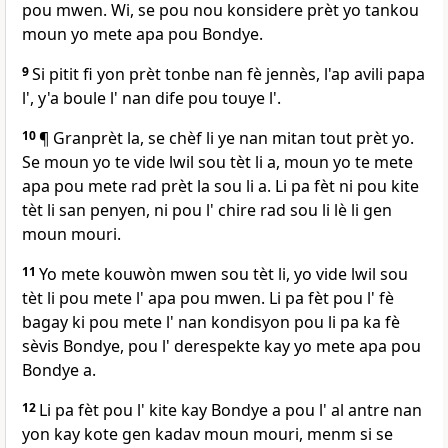
pou mwen. Wi, se pou nou konsidere prèt yo tankou
moun yo mete apa pou Bondye.
9
Si pitit fi yon prèt tonbe nan fè jennès, l'ap avili papa
l', y'a boule l' nan dife pou touye l'.
10
¶ Granprèt la, se chèf li ye nan mitan tout prèt yo.
Se moun yo te vide lwil sou tèt li a, moun yo te mete
apa pou mete rad prèt la sou li a. Li pa fèt ni pou kite
tèt li san penyen, ni pou l' chire rad sou li lè li gen
moun mouri.
11
Yo mete kouwòn mwen sou tèt li, yo vide lwil sou
tèt li pou mete l' apa pou mwen. Li pa fèt pou l' fè
bagay ki pou mete l' nan kondisyon pou li pa ka fè
sèvis Bondye, pou l' derespekte kay yo mete apa pou
Bondye a.
12
Li pa fèt pou l' kite kay Bondye a pou l' al antre nan
yon kay kote gen kadav moun mouri, menm si se