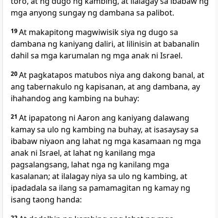
toro, at ng dugo ng kambing, at ilalagay sa ibabaw ng
mga anyong sungay ng dambana sa palibot.
19
At makapitong magwiwisik siya ng dugo sa
dambana ng kaniyang daliri, at lilinisin at babanalin
dahil sa mga karumalan ng mga anak ni Israel.
20
At pagkatapos matubos niya ang dakong banal, at
ang tabernakulo ng kapisanan, at ang dambana, ay
ihahandog ang kambing na buhay:
21
At ipapatong ni Aaron ang kaniyang dalawang
kamay sa ulo ng kambing na buhay, at isasaysay sa
ibabaw niyaon ang lahat ng mga kasamaan ng mga
anak ni Israel, at lahat ng kanilang mga
pagsalangsang, lahat nga ng kanilang mga
kasalanan; at ilalagay niya sa ulo ng kambing, at
ipadadala sa ilang sa pamamagitan ng kamay ng
isang taong handa:
22