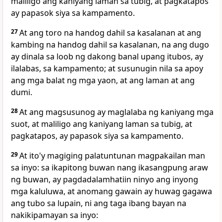
maliligo ang kaniyang laman sa tubig, at pagkatapos
ay papasok siya sa kampamento.
27
At ang toro na handog dahil sa kasalanan at ang
kambing na handog dahil sa kasalanan, na ang dugo
ay dinala sa loob ng dakong banal upang itubos, ay
ilalabas, sa kampamento; at susunugin nila sa apoy
ang mga balat ng mga yaon, at ang laman at ang
dumi.
28
At ang magsusunog ay maglalaba ng kaniyang mga
suot, at maliligo ang kaniyang laman sa tubig, at
pagkatapos, ay papasok siya sa kampamento.
29
At ito'y magiging palatuntunan magpakailan man
sa inyo: sa ikapitong buwan nang ikasangpung araw
ng buwan, ay pagdadalamhatiin ninyo ang inyong
mga kaluluwa, at anomang gawain ay huwag gagawa
ang tubo sa lupain, ni ang taga ibang bayan na
nakikipamayan sa inyo: