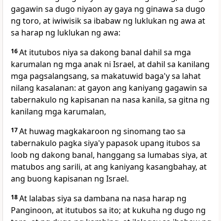
gagawin sa dugo niyaon ay gaya ng ginawa sa dugo
ng toro, at iwiwisik sa ibabaw ng luklukan ng awa at
sa harap ng luklukan ng awa:
16
At itutubos niya sa dakong banal dahil sa mga
karumalan ng mga anak ni Israel, at dahil sa kanilang
mga pagsalangsang, sa makatuwid baga'y sa lahat
nilang kasalanan: at gayon ang kaniyang gagawin sa
tabernakulo ng kapisanan na nasa kanila, sa gitna ng
kanilang mga karumalan,
17
At huwag magkakaroon ng sinomang tao sa
tabernakulo pagka siya'y papasok upang itubos sa
loob ng dakong banal, hanggang sa lumabas siya, at
matubos ang sarili, at ang kaniyang kasangbahay, at
ang buong kapisanan ng Israel.
18
At lalabas siya sa dambana na nasa harap ng
Panginoon, at itutubos sa ito; at kukuha ng dugo ng