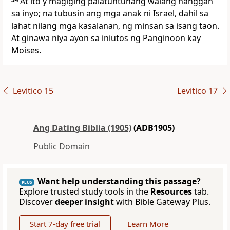
At ito'y magiging palatuntunang walang hanggan
sa inyo; na tubusin ang mga anak ni Israel, dahil sa
lahat nilang mga kasalanan, ng minsan sa isang taon.
At ginawa niya ayon sa iniutos ng Panginoon kay
Moises.
Levitico 15
Levitico 17
Ang Dating Biblia (1905)
(ADB1905)
Public Domain
Want help understanding this passage?
PLUS
Explore trusted study tools in the
Resources
tab.
Discover
deeper insight
with Bible Gateway Plus.
Start 7-day free trial
Learn More