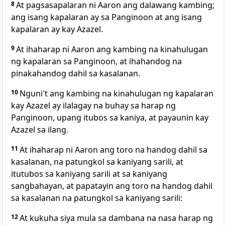
8
At pagsasapalaran ni Aaron ang dalawang kambing;
ang isang kapalaran ay sa Panginoon at ang isang
kapalaran ay kay Azazel.
9
At ihaharap ni Aaron ang kambing na kinahulugan
ng kapalaran sa Panginoon, at ihahandog na
pinakahandog dahil sa kasalanan.
10
Nguni't ang kambing na kinahulugan ng kapalaran
kay Azazel ay ilalagay na buhay sa harap ng
Panginoon, upang itubos sa kaniya, at payaunin kay
Azazel sa ilang.
11
At ihaharap ni Aaron ang toro na handog dahil sa
kasalanan, na patungkol sa kaniyang sarili, at
itutubos sa kaniyang sarili at sa kaniyang
sangbahayan, at papatayin ang toro na handog dahil
sa kasalanan na patungkol sa kaniyang sarili:
12
At kukuha siya mula sa dambana na nasa harap ng