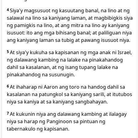
4
Siya'y magsusuot ng kasuutang banal, na lino at ng
salawal na lino sa kaniyang laman, at magbibigkis siya
ng pamigkis na lino, at ang mitra na lino ay kaniyang
isusuot: ito ang mga bihisang banal; at paliliguan niya
ang kaniyang laman sa tubig at pawang isusuot niya.
5
At siya'y kukuha sa kapisanan ng mga anak ni Israel,
ng dalawang kambing na lalake na pinakahandog
dahil sa kasalanan, at ng isang tupang lalake na
pinakahandog na susunugin.
6
At ihaharap ni Aaron ang toro na handog dahil sa
kasalanan na patungkol sa kaniyang sarili, at itutubos
niya sa kaniya at sa kaniyang sangbahayan.
7
At kukunin niya ang dalawang kambing at ilalagay
niya sa harap ng Panginoon sa pintuan ng
tabernakulo ng kapisanan.