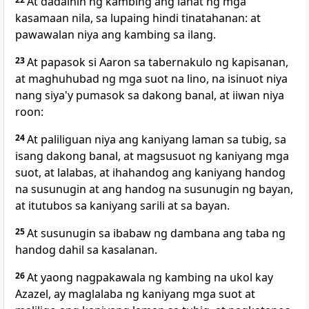
At dadalhin ng kambing ang lahat ng mga
kasamaan nila, sa lupaing hindi tinatahanan: at
pawawalan niya ang kambing sa ilang.
23
At papasok si Aaron sa tabernakulo ng kapisanan,
at maghuhubad ng mga suot na lino, na isinuot niya
nang siya'y pumasok sa dakong banal, at iiwan niya
roon:
24
At paliliguan niya ang kaniyang laman sa tubig, sa
isang dakong banal, at magsusuot ng kaniyang mga
suot, at lalabas, at ihahandog ang kaniyang handog
na susunugin at ang handog na susunugin ng bayan,
at itutubos sa kaniyang sarili at sa bayan.
25
At susunugin sa ibabaw ng dambana ang taba ng
handog dahil sa kasalanan.
26
At yaong nagpakawala ng kambing na ukol kay
Azazel, ay maglalaba ng kaniyang mga suot at