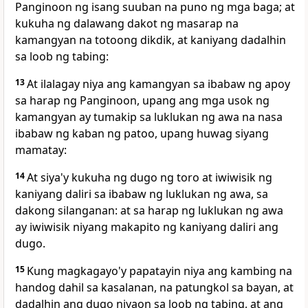
Panginoon ng isang suuban na puno ng mga baga; at
kukuha ng dalawang dakot ng masarap na
kamangyan na totoong dikdik, at kaniyang dadalhin
sa loob ng tabing:
13
At ilalagay niya ang kamangyan sa ibabaw ng apoy
sa harap ng Panginoon, upang ang mga usok ng
kamangyan ay tumakip sa luklukan ng awa na nasa
ibabaw ng kaban ng patoo, upang huwag siyang
mamatay:
14
At siya'y kukuha ng dugo ng toro at iwiwisik ng
kaniyang daliri sa ibabaw ng luklukan ng awa, sa
dakong silanganan: at sa harap ng luklukan ng awa
ay iwiwisik niyang makapito ng kaniyang daliri ang
dugo.
15
Kung magkagayo'y papatayin niya ang kambing na
handog dahil sa kasalanan, na patungkol sa bayan, at
dadalhin ang dugo niyaon sa loob ng tabing, at ang