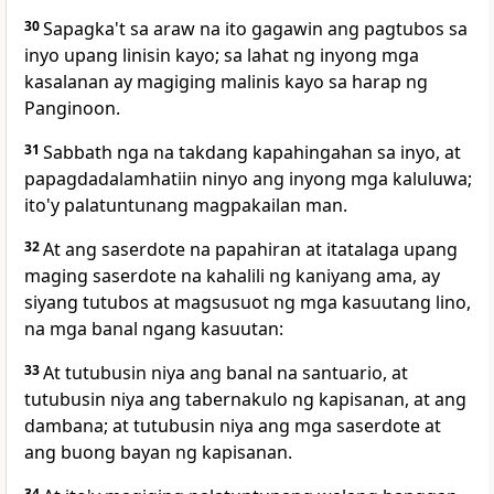
30
Sapagka't sa araw na ito gagawin ang pagtubos sa
inyo upang linisin kayo; sa lahat ng inyong mga
kasalanan ay magiging malinis kayo sa harap ng
Panginoon.
31
Sabbath nga na takdang kapahingahan sa inyo, at
papagdadalamhatiin ninyo ang inyong mga kaluluwa;
ito'y palatuntunang magpakailan man.
32
At ang saserdote na papahiran at itatalaga upang
maging saserdote na kahalili ng kaniyang ama, ay
siyang tutubos at magsusuot ng mga kasuutang lino,
na mga banal ngang kasuutan:
33
At tutubusin niya ang banal na santuario, at
tutubusin niya ang tabernakulo ng kapisanan, at ang
dambana; at tutubusin niya ang mga saserdote at
ang buong bayan ng kapisanan.
34