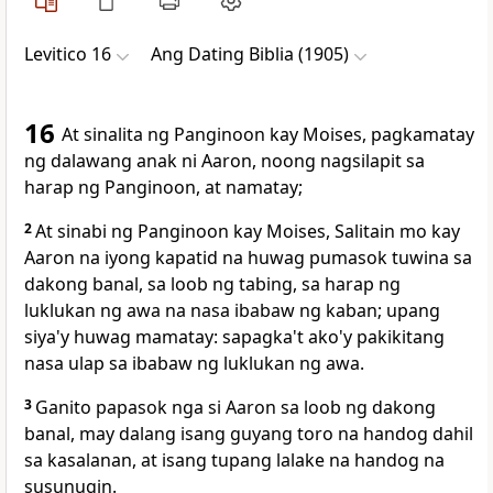
Levitico 16
Ang Dating Biblia (1905)
16
At sinalita ng Panginoon kay Moises, pagkamatay
ng dalawang anak ni Aaron, noong nagsilapit sa
harap ng Panginoon, at namatay;
2
At sinabi ng Panginoon kay Moises, Salitain mo kay
Aaron na iyong kapatid na huwag pumasok tuwina sa
dakong banal, sa loob ng tabing, sa harap ng
luklukan ng awa na nasa ibabaw ng kaban; upang
siya'y huwag mamatay: sapagka't ako'y pakikitang
nasa ulap sa ibabaw ng luklukan ng awa.
3
Ganito papasok nga si Aaron sa loob ng dakong
banal, may dalang isang guyang toro na handog dahil
sa kasalanan, at isang tupang lalake na handog na
susunugin.