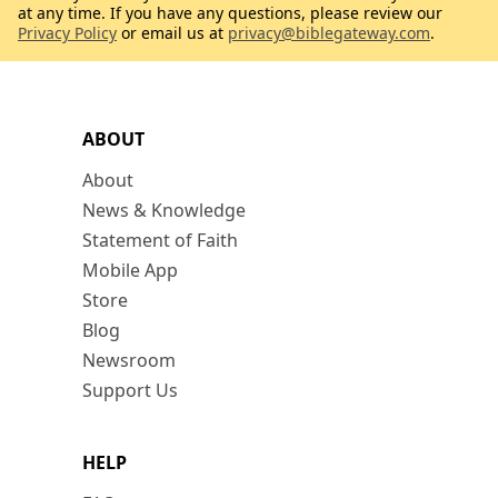
at any time. If you have any questions, please review our
Privacy Policy
or email us at
privacy@biblegateway.com
.
ABOUT
About
News & Knowledge
Statement of Faith
Mobile App
Store
Blog
Newsroom
Support Us
HELP