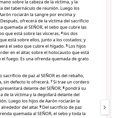
ano sobre la cabeza de la víctima, y la
da del tabernáculo de reunión. Luego los
Aarón rociarán la sangre por encima y
3
Después, ofrecerá de la víctima del sacrificio
a quemada al SEÑOR, el sebo que cubre las
ebo que está sobre las vísceras,
4
los dos
que está sobre ellos, junto a los costados; y
aerá el sebo que cubre el hígado.
5
Los hijos
rder en el altar, sobre el holocausto que está
en el fuego. Es una ofrenda quemada de grato
 sacrificio de paz al SEÑOR es del rebaño,
 sin defecto lo ofrecerá.
7
Si trae un cordero
 presentará delante del SEÑOR,
8
pondrá su
 de la víctima y la degollará delante del
ón. Luego los hijos de Aarón rociarán la
alrededor del altar.
9
Del sacrificio de paz
renda quemada al SEÑOR, el sebo y toda la