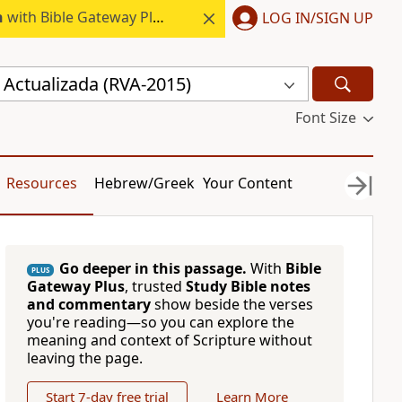
h
with Bible Gateway Plus.
LOG IN/SIGN UP
 Actualizada (RVA-2015)
Font Size
Resources
Hebrew/Greek
Your Content
Go deeper in this passage.
With
Bible
PLUS
Gateway Plus
, trusted
Study Bible notes
and commentary
show beside the verses
you're reading—so you can explore the
meaning and context of Scripture without
leaving the page.
Start 7-day free trial
Learn More