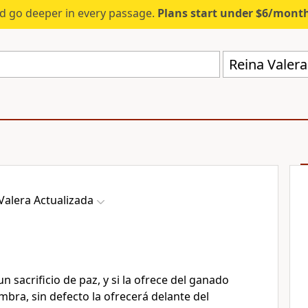
d go deeper in every passage.
Plans start under $6/mont
Reina Valera
Valera Actualizada
un sacrificio de paz, y si la ofrece del ganado
bra, sin defecto la ofrecerá delante del