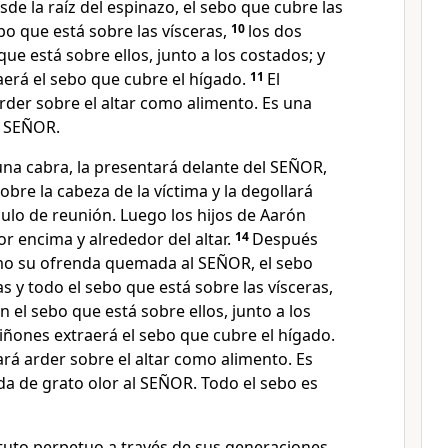
sde la raíz del espinazo, el sebo que cubre las
ebo que está sobre las vísceras,
10
los dos
que está sobre ellos, junto a los costados; y
aerá el sebo que cubre el hígado.
11
El
rder sobre el altar como alimento. Es una
 SEÑOR.
una cabra, la presentará delante del SEÑOR,
re la cabeza de la víctima y la degollará
ulo de reunión. Luego los hijos de Aarón
or encima y alrededor del altar.
14
Después
omo su ofrenda quemada al SEÑOR, el sebo
as y todo el sebo que está sobre las vísceras,
n el sebo que está sobre ellos, junto a los
riñones extraerá el sebo que cubre el hígado.
ará arder sobre el altar como alimento. Es
 de grato olor al SEÑOR. Todo el sebo es
atuto perpetuo a través de sus generaciones.