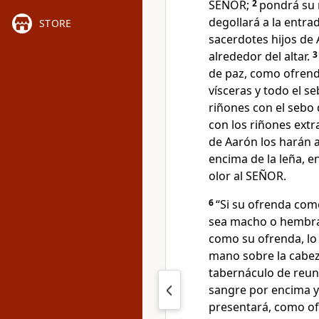
SEÑOR;
2
pondrá su m
degollará a la entra
STORE
sacerdotes hijos de 
alrededor del altar.
de paz, como ofrend
vísceras y todo el s
riñones con el sebo 
con los riñones extr
de Aarón los harán a
encima de la leña, 
olor al SEÑOR.
6
“Si su ofrenda como
sea macho o hembra,
como su ofrenda, lo
mano sobre la cabeza
tabernáculo de reuni
sangre por encima y 
presentará, como of