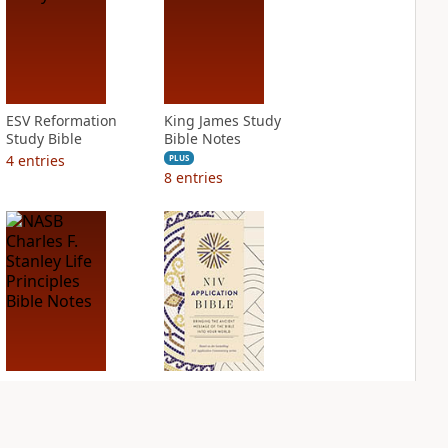
ESV Reformation
King James Study
Study Bible
Bible Notes
4
entries
PLUS
8
entries
NASB Charles F.
NIV Application
Stanley Life
Bible
Principles Bible
PLUS
Notes
4
entries