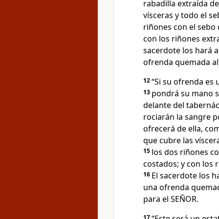
rabadilla extraída de
vísceras y todo el s
riñones con el sebo 
con los riñones extr
sacerdote los hará a
ofrenda quemada al
12
“Si su ofrenda es 
13
pondrá su mano sob
delante del tabernác
rociarán la sangre p
ofrecerá de ella, c
que cubre las víscer
15
los dos riñones co
costados; y con los 
16
El sacerdote los h
una ofrenda quemada
para el SEÑOR.
17
“Este será un est