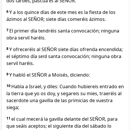
dos tardes, pascua
es
al SEÑOR.
6
Y a los quince días de este mes es la fiesta de los
ázimos al SEÑOR; siete días comeréis ázimos.
7
El primer día tendréis santa convocación; ninguna
obra servil haréis.
8
Y ofreceréis al SEÑOR siete días ofrenda encendida;
el séptimo día
será
santa convocación; ninguna obra
servil haréis.
9
Y habló el SEÑOR a Moisés, diciendo:
10
Habla a Israel, y diles: Cuando hubiereis entrado en
la tierra que yo os doy, y segareis su mies, traeréis al
sacerdote una gavilla de las primicias de vuestra
siega;
11
el cual mecerá la gavilla delante del SEÑOR, para
que seáis aceptos; el siguiente día del sábado lo