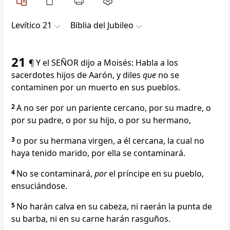
Levítico 21
Biblia del Jubileo
21
¶ Y el SEÑOR dijo a Moisés: Habla a los
sacerdotes hijos de Aarón, y diles
que
no se
contaminen por un muerto en sus pueblos.
2
A no ser por un pariente cercano, por su madre, o
por su padre, o por su hijo, o por su hermano,
3
o por su hermana virgen, a él cercana, la cual no
haya tenido marido, por ella se contaminará.
4
No se contaminará,
por
el príncipe en su pueblo,
ensuciándose.
5
No harán calva en su cabeza, ni raerán la punta de
su barba, ni en su carne harán rasguños.